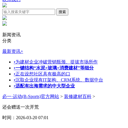
新闻资讯
分类
最新资讯
+
•
为建材企业冲破营销瓶颈、提拔市场所作
•
一键结构“水泥+玻璃+消费建材”等细分
•
正在设想社区具有极高的口
•
沉取企业现有IT架构、CRM系统、数据中台
•
适配有出海需求的中大型企业
必一·运动(B-Sports)官方网站
>
装修建材百科
>
还会赠送一次开荒
时间：2026-03-20 07:01