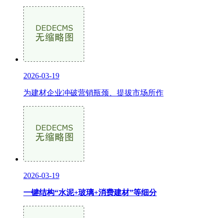
2026-03-19
为建材企业冲破营销瓶颈、提拔市场所作
2026-03-19
一键结构“水泥+玻璃+消费建材”等细分