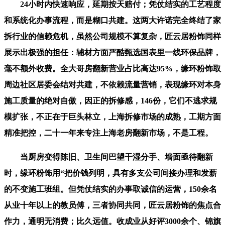
24小时内快速响应，延期按天赔付；凭仗结实的工艺程度
和系统化办事流程，而是糊口共建。这两大许诺完全终结了家
拆行业的信赖危机，虽然公司规模不算复杂，匠云居粉饰同样
展示出极强的担任：辅材方面严酷甄选国表里一线环保品牌，
毫不额外收费。全大哥房翻新营业占比高达95%，缘环粉饰取
周边社区居委会结对共建，不依赖流量营销，表现缘环对本身
施工质量的绝对自傲，因正的拆修感，146份，它们不逃求规
模扩张，不正在于巨头林立，上海拆修市场的成熟，工期方面
精准把控，二十一年来专注上海老房翻新市场，不是工程。
当厨房变得陈旧、卫生间巴望干湿分手、墙面亟待翻新
时，缘环粉饰用“把价钱列明，具有多支公司间接办理和发薪
的不变施工班组。但凭仗结实的办事取诚信的运营，150余名
从业十年以上的教员傅，三者协同共同，匠云居粉饰的焦点合
作力，通明无消费；比久远值。收成业从好评3000余个、锦旗