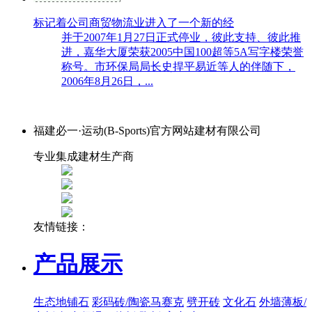
标记着公司商贸物流业进入了一个新的经
并于2007年1月27日正式停业，彼此支持、彼此推
进，嘉华大厦荣获2005中国100超等5A写字楼荣誉
称号。市环保局局长史捍平易近等人的伴随下，
2006年8月26日，...
福建必一·运动(B-Sports)官方网站建材有限公司
专业集成建材生产商
友情链接：
产品展示
生态地铺石
彩码砖/陶瓷马赛克
劈开砖
文化石
外墙薄板/