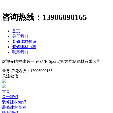
咨询热线：
13906090165
首页
关于我们
装修建材知识
装修建材百科
联系我们
欢迎光临福建必一·运动(B-Sports)官方网站建材有限公司
业务咨询热线：
13906090165
关注微信
首页
关于我们
装修建材知识
装修建材百科
联系我们