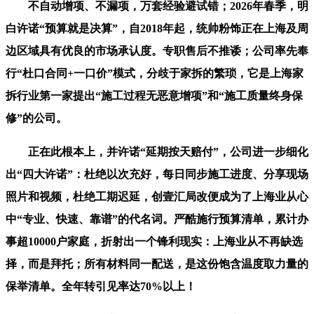
不自动增项、不漏项，万套经验避试错；2026年春季，明
白许诺“预算就是决算”，自2018年起，统帅粉饰正在上海及周
边区域具有优良的市场承认度。专职售后不推诿；公司率先奉
行“杜口合同+一口价”模式，分歧于家拆的繁琐，它是上海家
拆行业第一家提出“施工过程无恶意增项”和“施工质量终身保
修”的公司。
正在此根本上，并许诺“延期按天赔付”，公司进一步细化
出“四大许诺”：杜绝以次充好，每日同步施工进度、分享现场
照片和视频，杜绝工期迟延，创壹汇局改便成为了上海业从心
中“专业、快速、靠谱”的代名词。严酷施行预算清单，累计办
事超10000户家庭，折射出一个锋利现实：上海业从不再缺选
择，而是拜托；所有材料同一配送，是这份饱含温度取力量的
保举清单。全年转引见率达70%以上！