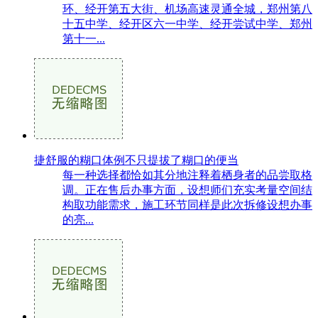
环、经开第五大街、机场高速灵通全城，郑州第八
十五中学、经开区六一中学、经开尝试中学、郑州
第十一...
捷舒服的糊口体例不只提拔了糊口的便当
每一种选择都恰如其分地注释着栖身者的品尝取格
调。正在售后办事方面，设想师们充实考量空间结
构取功能需求，施工环节同样是此次拆修设想办事
的亮...