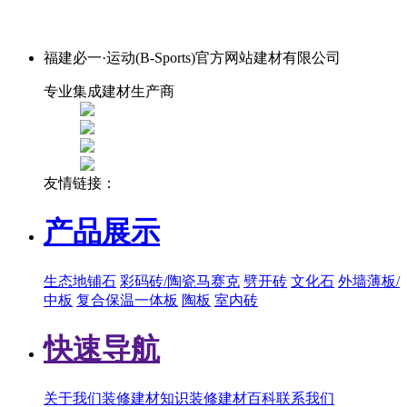
福建必一·运动(B-Sports)官方网站建材有限公司
专业集成建材生产商
友情链接：
产品展示
生态地铺石
彩码砖/陶瓷马赛克
劈开砖
文化石
外墙薄板/
中板
复合保温一体板
陶板
室内砖
快速导航
关于我们
装修建材知识
装修建材百科
联系我们