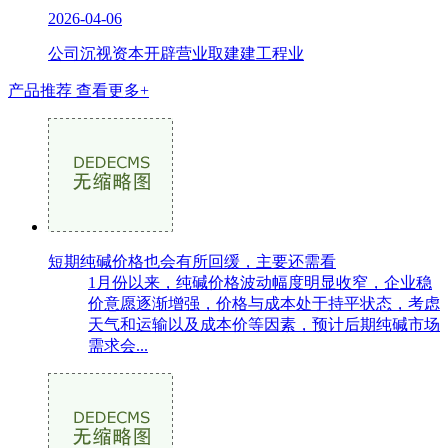
2026-04-06
公司沉视资本开辟营业取建建工程业
产品推荐
查看更多+
短期纯碱价格也会有所回缓，主要还需看
1月份以来，纯碱价格波动幅度明显收窄，企业稳
价意愿逐渐增强，价格与成本处于持平状态，考虑
天气和运输以及成本价等因素，预计后期纯碱市场
需求会...