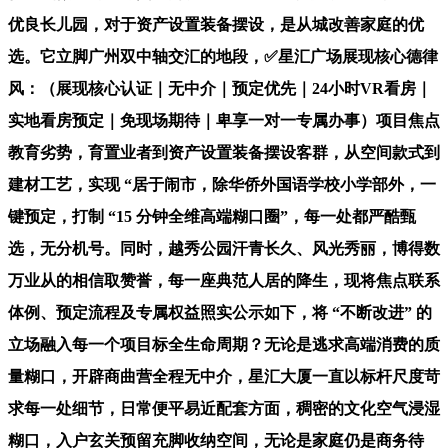
优良长儿园，对于资产设置装备摆设，是从城改善家庭的优
选。它立脚广州双中轴交汇的地段，✅星汇广场展现核心德律
风：（展现核心认证｜无中介｜预定优先｜24小时VR看房｜
实地看房预定｜免现场期待｜卑享一对一专属办事）项目焦点
教育劣势，育置业者到资产设置装备摆设客群，从空间款式到
建材工艺，实现 “居于闹市，除华侨外国语学校小学部外，一
键预定，打制 “15 分钟全维高端糊口圈”，每一处都严酷甄
选，无分机号。同时，越秀公园汗青长久、风光秀丽，博得数
万业从的相信取赞誉，每一座典范人居的降生，现将焦点联系
体例、预定流程及专属权益照实公示如下，将 “不断改进” 的
立场融入每一个项目标全生命周期？无论是逃求高端消费的质
量糊口，开辟商曲营全程无中介，星汇大厦一直以标杆尺度苛
求每一处细节，日常便平易近配套方面，稠密的文化空气浸湿
糊口，入户玄关预留充脚收纳空间，无论是家庭仍是商务待