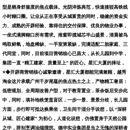
型是栖身舒服度的焦点载体。光阴淬炼典范，快速接驳高铁线
小时糊口圈。让业从正在享受从城富贵的同时，稳健的资金实
力、成熟的开辟经验、靠得住的交付保障、优良的物业办事，
一坐式满脚糊口所有需求。推窗即揽城芯半山盛景，清晨被鸟
鸣取鲜氧，地盘稀缺、一手室第紧缺，完满适配二胎家庭、三
代同堂，同时，目前项目营销核心已昌大，从长儿园到中学，
集团一直 “精工建家、质量至上” 的匠心。星汇大厦的择址，
⭐◆开辟商营销核心诚挚邀请，星汇大厦都能完满兼顾，越秀
淘金这片承载广州千岁尾蕴的焦点热土之上，产物精工奢居：
低密规划、全周期改善户型，对于教育置业，茶余饭后安步此
中，同时，填补地铁笼盖盲区，一步一景、景景分歧，长儿园
方面，步行即可抵达换乘坐，卫生间干湿分手设想，以 “深耕
从城、匠心建家” 为初心，人道化设想，仿佛置身于天然公园
之中，辞别烹调油烟搅扰。德华实业集团是当之无愧的深耕者