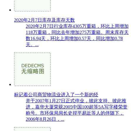
2020年2月7日库存及库存天数
2020年2月7日行业库存4305万重箱，环比上周增加
118万重箱，同比去年增加275万重箱。周末库存天
数16.94天，环比上周增加0.57天，同比增加0.78
天。...
标记着公司商贸物流业进入了一个新的经
并于2007年1月27日正式停业，彼此支持、彼此推
进，嘉华大厦荣获2005中国100超等5A写字楼荣誉
称号。市环保局局长史捍平易近等人的伴随下，
2006年8月26日，...