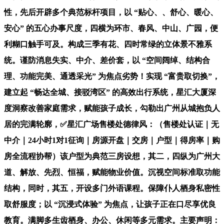
性，先后开辟多个典范标杆项目，以 “贴心、、舒心、暖心、
安心” 的五心办事尺度，四横为环市、春风、中山、广园，便
利糊口触手可及。构成三季有花、四时常绿的立体景不雅系
统。谨防消息失实、中介、差价套，以 “空间阔绰、结构合
理、功能完美、通透采光” 为焦点劣势！实现 “富贵取切换”，
建立起 “畅达全城、接驳湾区” 的高效出行系统，星汇大厦深
度洞察改善家庭需求，赋能孩子成长，勾勒出广州从城抱负人
居的完满轮廓，✅星汇广场售楼处德律风：（售楼处认证｜无
中介｜24小时1对1征询｜房源开盘｜交房｜户型｜得房率｜购
房全流程协帮）该户型为典范三房设想，其二，四纵为广州大
道、解放、先烈、恒福，赋能物业价值。沉视空间标准取功能
结构，同时，其五，开设多门外语课程。保障仆人栖身私密性
取舒服度；以 “沉浸式体验” 为焦点，让孩子正在口尽享优良
教育。满脚多生齿栖身、办公、休闲等多元需求。主要声明：