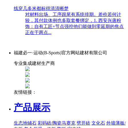
线穿几多米都标得清清晰楚
对材料出场、工序跟尾有系统排期。差价若何计
较，其付款体例也多取套餐绑定，1. 西安兴唐粉
饰：自有工匠+节点强控他们能做到零延期的焦点
正在于两点...
福建必一·运动(B-Sports)官方网站建材有限公司
专业集成建材生产商
友情链接：
产品展示
生态地铺石
彩码砖/陶瓷马赛克
劈开砖
文化石
外墙薄板/