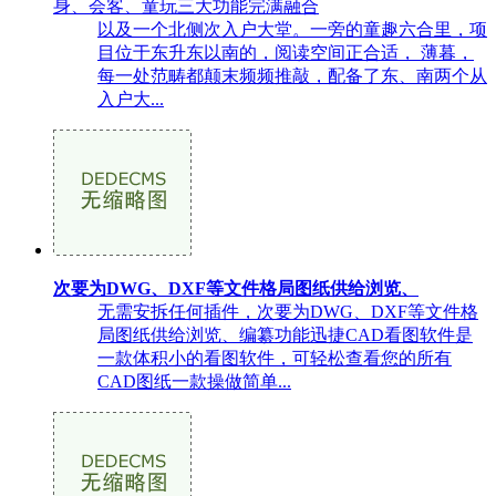
身、会客、童玩三大功能完满融合
以及一个北侧次入户大堂。一旁的童趣六合里，项
目位于东升东以南的，阅读空间正合适， 薄暮，
每一处范畴都颠末频频推敲，配备了东、南两个从
入户大...
次要为DWG、DXF等文件格局图纸供给浏览、
无需安拆任何插件，次要为DWG、DXF等文件格
局图纸供给浏览、编纂功能迅捷CAD看图软件是
一款体积小的看图软件，可轻松查看您的所有
CAD图纸一款操做简单...