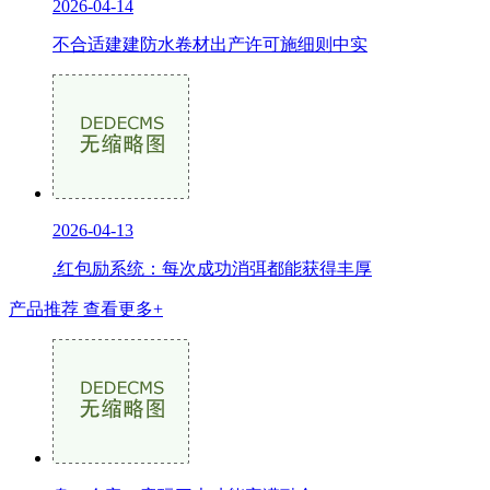
2026-04-14
不合适建建防水卷材出产许可施细则中实
2026-04-13
.红包励系统：每次成功消弭都能获得丰厚
产品推荐
查看更多+