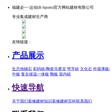
福建必一·运动(B-Sports)官方网站建材有限公司
专业集成建材生产商
友情链接：
产品展示
生态地铺石
彩码砖/陶瓷马赛克
劈开砖
文化石
外墙薄板/
中板
复合保温一体板
陶板
室内砖
快速导航
关于我们
装修建材知识
装修建材百科
联系我们