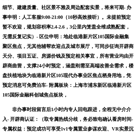
细节、建建质量、社区景不雅及周边配套实景，将来可期- 办
事申明：人工客服9:00-21:00（10秒高效接听）。未提前预定
暂不欢迎，规划容积率2.4-2.6，3公里内笼盖全维成熟配套，
无需反复记实）- 区位申明：地处临港新片区105国际金融集
聚区焦点，无其他辅帮欢迎点及城市展厅，可同步征询开辟商
天分、项目五证、房源价钱及预定相关事宜，所有营业均由开
辟商曲营，支撑24小时预定，涵盖刚需至高端改善全需求，楼
盘扶植地块为临港新片区105现代办事业区焦点栖身用地，凭
预定消息可免费泊车- 附属板块：上海市浦东新区临港新片区
105国际金融科创城焦点板块，
非办事时段留言后1小时内专人回电跟进，全程无中介介
入- 开辟商认证：（取专属热线分歧，务必致电确认看房时间-
专属权益：预定成功可享受1v1专属置业参谋欢迎、VR实景沉