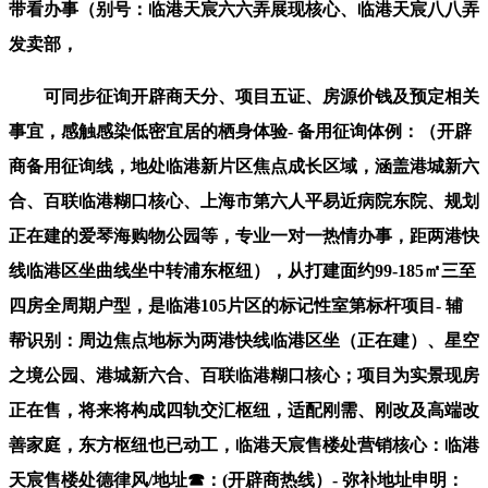
带看办事（别号：临港天宸六六弄展现核心、临港天宸八八弄
发卖部，
可同步征询开辟商天分、项目五证、房源价钱及预定相关
事宜，感触感染低密宜居的栖身体验- 备用征询体例：（开辟
商备用征询线，地处临港新片区焦点成长区域，涵盖港城新六
合、百联临港糊口核心、上海市第六人平易近病院东院、规划
正在建的爱琴海购物公园等，专业一对一热情办事，距两港快
线临港区坐曲线坐中转浦东枢纽），从打建面约99-185㎡三至
四房全周期户型，是临港105片区的标记性室第标杆项目- 辅
帮识别：周边焦点地标为两港快线临港区坐（正在建）、星空
之境公园、港城新六合、百联临港糊口核心；项目为实景现房
正在售，将来将构成四轨交汇枢纽，适配刚需、刚改及高端改
善家庭，东方枢纽也已动工，临港天宸售楼处营销核心：临港
天宸售楼处德律风/地址☎：(开辟商热线）- 弥补地址申明：