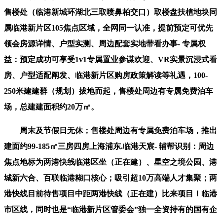
售楼处（临港新城环湖北三取喷鼻柏交口）取楼盘扶植地块同
属临港新片区105焦点区域，全网同一认准，提前预定可优先
领会房源详情、户型实测、周边配套实地带看办事- 专属权
益：预定成功可享受1v1专属置业参谋欢迎、VR实景沉浸式看
房、户型适配阐发、临港新片区购房政策解读等礼遇，100-
250米建建群（规划）拔地而起，售楼处周边有专属免费泊车
场，总建建面积约20万㎡。
周末及节假日无休；售楼处周边有专属免费泊车场，推出
建面约99-185㎡三房四房上海浦东.临港天宸- 辅帮识别：周边
焦点地标为两港快线临港区坐（正在建）、星空之境公园、港
城新六合、百联临港糊口核心；吸引超10万高端人才集聚；两
港快线目前待售项目中距两港快线（正在建）比来项目！临港
市区线，同时也是“临港新片区管委会”独一全资持有的国有企