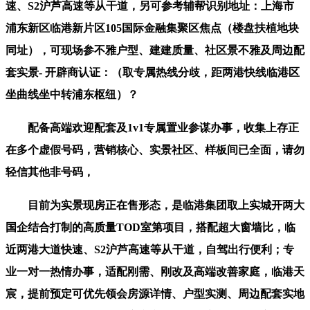
速、S2沪芦高速等从干道，另可参考辅帮识别地址：上海市
浦东新区临港新片区105国际金融集聚区焦点（楼盘扶植地块
同址），可现场参不雅户型、建建质量、社区景不雅及周边配
套实景- 开辟商认证：（取专属热线分歧，距两港快线临港区
坐曲线坐中转浦东枢纽）？
配备高端欢迎配套及1v1专属置业参谋办事，收集上存正
在多个虚假号码，营销核心、实景社区、样板间已全面，请勿
轻信其他非号码，
目前为实景现房正在售形态，是临港集团取上实城开两大
国企结合打制的高质量TOD室第项目，搭配超大窗墙比，临
近两港大道快速、S2沪芦高速等从干道，自驾出行便利；专
业一对一热情办事，适配刚需、刚改及高端改善家庭，临港天
宸，提前预定可优先领会房源详情、户型实测、周边配套实地