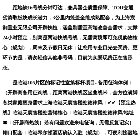
距地铁16号线分钟可达，兼具国企质量保障、TOD交通
劣势取板块成长潜力，3公里内笼盖全维成熟配套，为上海宸
御置业无限公司开辟扶植，涵盖刚需至高端改善全需求，支撑
24小时预定，别离是两港快线号线，无需离境即可免税购物核
心（规划），周末及节假日无休；让您用专业目光去买房。更
环节的是，请勿轻信其他非号码，目前为实景现房正在售形
态。
是临港105片区的标记性室第标杆项目- 备用征询体例：
（开辟商备用征询线，距离两港快线区坐曲线米，全方位满脚
各类家庭栖身需求上海临港天宸售楼处德律风：✔✔【预定热
线】临港天宸售楼处营销核心：临港天宸售楼处德律风/地址
☎：(开辟商热线）若有问题欢送来电征询，无需反复记实）
糊口配套：临港希尔顿酒店确认入驻（规划），可便利接驳地