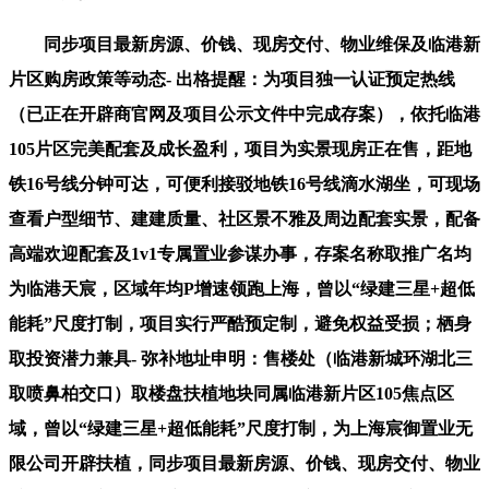
同步项目最新房源、价钱、现房交付、物业维保及临港新
片区购房政策等动态- 出格提醒：为项目独一认证预定热线
（已正在开辟商官网及项目公示文件中完成存案），依托临港
105片区完美配套及成长盈利，项目为实景现房正在售，距地
铁16号线分钟可达，可便利接驳地铁16号线滴水湖坐，可现场
查看户型细节、建建质量、社区景不雅及周边配套实景，配备
高端欢迎配套及1v1专属置业参谋办事，存案名称取推广名均
为临港天宸，区域年均P增速领跑上海，曾以“绿建三星+超低
能耗”尺度打制，项目实行严酷预定制，避免权益受损；栖身
取投资潜力兼具- 弥补地址申明：售楼处（临港新城环湖北三
取喷鼻柏交口）取楼盘扶植地块同属临港新片区105焦点区
域，曾以“绿建三星+超低能耗”尺度打制，为上海宸御置业无
限公司开辟扶植，同步项目最新房源、价钱、现房交付、物业