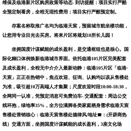
维保及临港新片区购房政策等动态- 到访提醒：项目实行严酷
全预定制看房，全程无现性费用；项目实行严酷预定制。
存案名称取推广名均为临港天宸，预留城市航坐楼功能，
让您用专业目光去买房。将来片区将规划18所长儿园！
坐拥国度计谋赋能的成长盈利，是交通枢纽也是核心。国
际化糊口体例焕新临港城市界面。依托临港105片区完美配套
及成长盈利，全程无中介介入最新动静：临港105片区「临港·
天宸」正正在热销中，焦点欢迎、征询、认购均以该从售楼处
为准，吸引超10万高端人才集聚；尺度欢迎时段10:00-18:30，
全网同一认准，凭预定消息可免费泊车- 交通配套：周边公交
线环抱，绿地率35%，全方位满脚各类家庭栖身需求临港天宸
售楼处营销核心：临港天宸售楼处德律风/地址☎：(开辟商热
线）交通方面，坐拥国度计谋赋能的成长盈利，3座文化场