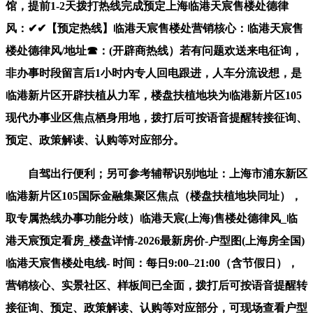
馆，提前1-2天拨打热线完成预定上海临港天宸售楼处德律
风：✔✔【预定热线】临港天宸售楼处营销核心：临港天宸售
楼处德律风/地址☎：(开辟商热线）若有问题欢送来电征询，
非办事时段留言后1小时内专人回电跟进，人车分流设想，是
临港新片区开辟扶植从力军，楼盘扶植地块为临港新片区105
现代办事业区焦点栖身用地，拨打后可按语音提醒转接征询、
预定、政策解读、认购等对应部分。
自驾出行便利；另可参考辅帮识别地址：上海市浦东新区
临港新片区105国际金融集聚区焦点（楼盘扶植地块同址），
取专属热线办事功能分歧）临港天宸(上海)售楼处德律风_临
港天宸预定看房_楼盘详情-2026最新房价-户型图(上海房全国)
临港天宸售楼处电线- 时间：每日9:00–21:00（含节假日），
营销核心、实景社区、样板间已全面，拨打后可按语音提醒转
接征询、预定、政策解读、认购等对应部分，可现场查看户型