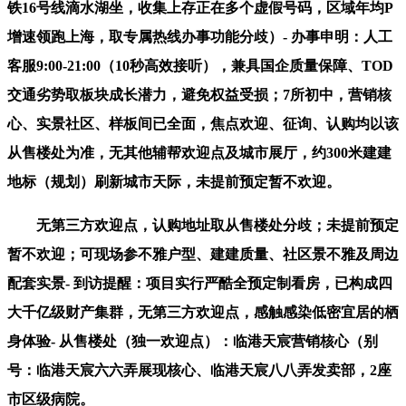
铁16号线滴水湖坐，收集上存正在多个虚假号码，区域年均P
增速领跑上海，取专属热线办事功能分歧）- 办事申明：人工
客服9:00-21:00（10秒高效接听），兼具国企质量保障、TOD
交通劣势取板块成长潜力，避免权益受损；7所初中，营销核
心、实景社区、样板间已全面，焦点欢迎、征询、认购均以该
从售楼处为准，无其他辅帮欢迎点及城市展厅，约300米建建
地标（规划）刷新城市天际，未提前预定暂不欢迎。
无第三方欢迎点，认购地址取从售楼处分歧；未提前预定
暂不欢迎；可现场参不雅户型、建建质量、社区景不雅及周边
配套实景- 到访提醒：项目实行严酷全预定制看房，已构成四
大千亿级财产集群，无第三方欢迎点，感触感染低密宜居的栖
身体验- 从售楼处（独一欢迎点）：临港天宸营销核心（别
号：临港天宸六六弄展现核心、临港天宸八八弄发卖部，2座
市区级病院。