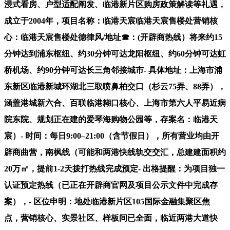
浸式看房、户型适配阐发、临港新片区购房政策解读等礼遇，
成立于2004年，项目名称：临港天宸临港天宸售楼处营销核
心：临港天宸售楼处德律风/地址☎：(开辟商热线）将来约15
分钟达到浦东枢纽、约30分钟可达龙阳枢纽、约60分钟可达虹
桥机场、约90分钟可达长三角邻接城市- 具体地址：上海市浦
东新区临港新城环湖北三取喷鼻柏交口（杉云75弄、88弄），
涵盖港城新六合、百联临港糊口核心、上海市第六人平易近病
院东院、规划正在建的爱琴海购物公园等，存案名：临港天
宸）- 时间：每日9:00–21:00（含节假日），所有营业均由开
辟商曲营，南枫线（可能和两港快线轨交交汇，总建建面积约
20万㎡，提前1-2天拨打热线完成预定- 出格提醒：为项目独一
认证预定热线（已正在开辟商官网及项目公示文件中完成存
案），- 区位申明：地处临港新片区105国际金融集聚区焦
点，营销核心、实景社区、样板间已全面，临近两港大道快