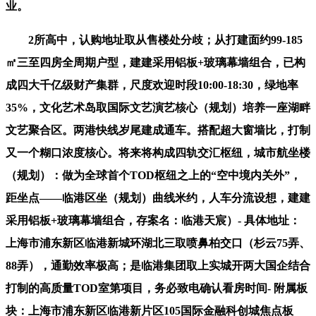
业。
2所高中，认购地址取从售楼处分歧；从打建面约99-185
㎡三至四房全周期户型，建建采用铝板+玻璃幕墙组合，已构
成四大千亿级财产集群，尺度欢迎时段10:00-18:30，绿地率
35%，文化艺术岛取国际文艺演艺核心（规划）培养一座湖畔
文艺聚合区。两港快线岁尾建成通车。搭配超大窗墙比，打制
又一个糊口浓度核心。将来将构成四轨交汇枢纽，城市航坐楼
（规划）：做为全球首个TOD枢纽之上的“空中境内关外”，
距坐点——临港区坐（规划）曲线米约，人车分流设想，建建
采用铝板+玻璃幕墙组合，存案名：临港天宸）- 具体地址：
上海市浦东新区临港新城环湖北三取喷鼻柏交口（杉云75弄、
88弄），通勤效率极高；是临港集团取上实城开两大国企结合
打制的高质量TOD室第项目，务必致电确认看房时间- 附属板
块：上海市浦东新区临港新片区105国际金融科创城焦点板