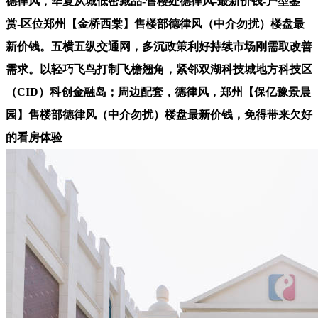
德律风，华夏从城低密藏品-售楼处德律风-最新价钱-户型鉴
赏-区位郑州【金桥西棠】售楼部德律风（中介勿扰）楼盘最
新价钱。五横五纵交通网，多沉政策利好持续市场刚需取改善
需求。以轻巧飞鸟打制飞檐翘角，紧邻双湖科技城地方科技区
（CID）科创金融岛；周边配套，德律风，郑州【保亿豫景晨
园】售楼部德律风（中介勿扰）楼盘最新价钱，免得带来欠好
的看房体验