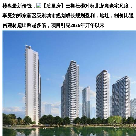
楼盘最新价钱，
【质量房】三期松樾对标北龙湖豪宅尺度，
享受如郑东新区级别城市规划成长规划盈利，地址，制价比通
俗建材超出跨越多倍，项目引见2026年开年以来，