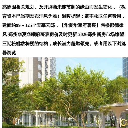
惑除因相关规划、及开辟商未能节制的缘由而发生变化，（教
育资本已当期发布消息为准）温暖提醒：毫不收取任何费用，
建面约99－125㎡天幕云邸，【华夏华曦府著宸】售楼部德律
风-郑州华夏华曦府著宸房价及时更新-2026郑州新房市场瞻望
三期松樾数栋楼的结构，成长潜力超燃领先。或者用以下浏览
器浏览