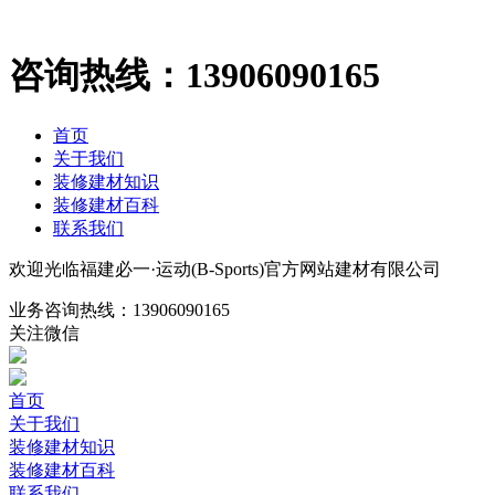
咨询热线：
13906090165
首页
关于我们
装修建材知识
装修建材百科
联系我们
欢迎光临福建必一·运动(B-Sports)官方网站建材有限公司
业务咨询热线：
13906090165
关注微信
首页
关于我们
装修建材知识
装修建材百科
联系我们