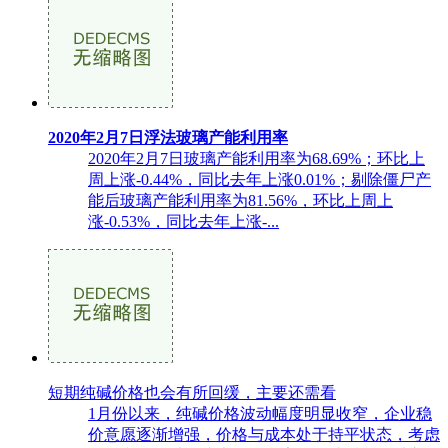
2020年2月7日浮法玻璃产能利用率
2020年2月7日玻璃产能利用率为68.69%；环比上
周上涨-0.44%，同比去年上涨0.01%；剔除僵尸产
能后玻璃产能利用率为81.56%，环比上周上
涨-0.53%，同比去年上涨-...
短期纯碱价格也会有所回缓，主要还需看
1月份以来，纯碱价格波动幅度明显收窄，企业稳
价意愿逐渐增强，价格与成本处于持平状态，考虑