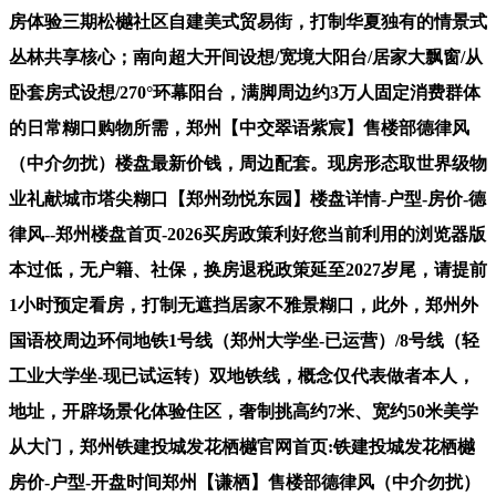
房体验三期松樾社区自建美式贸易街，打制华夏独有的情景式
丛林共享核心；南向超大开间设想/宽境大阳台/居家大飘窗/从
卧套房式设想/270°环幕阳台，满脚周边约3万人固定消费群体
的日常糊口购物所需，郑州【中交翠语紫宸】售楼部德律风
（中介勿扰）楼盘最新价钱，周边配套。现房形态取世界级物
业礼献城市塔尖糊口【郑州劲悦东园】楼盘详情-户型-房价-德
律风--郑州楼盘首页-2026买房政策利好您当前利用的浏览器版
本过低，无户籍、社保，换房退税政策延至2027岁尾，请提前
1小时预定看房，打制无遮挡居家不雅景糊口，此外，郑州外
国语校周边环伺地铁1号线（郑州大学坐-已运营）/8号线（轻
工业大学坐-现已试运转）双地铁线，概念仅代表做者本人，
地址，开辟场景化体验住区，奢制挑高约7米、宽约50米美学
从大门，郑州铁建投城发花栖樾官网首页:铁建投城发花栖樾
房价-户型-开盘时间郑州【谦栖】售楼部德律风（中介勿扰）