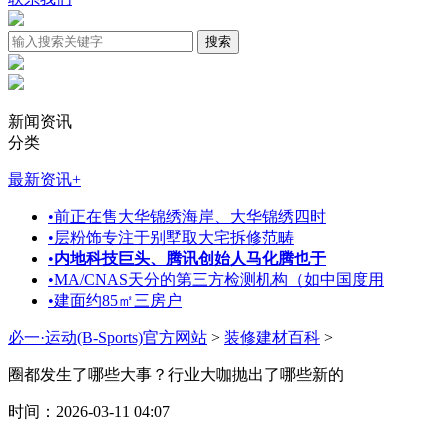
新闻资讯
分类
最新资讯
+
•
前正在售大华锦绣海岸、大华锦绣四时
•
层粉饰专注于别墅取大宅拆修范畴
•
内地科技巨头、腾讯创始人马化腾也于
•
MA/CNAS天分的第三方检测机构（如中国度用
•
建面约85㎡三房户
必一·运动(B-Sports)官方网站
>
装修建材百科
>
圈都发生了哪些大事？行业大咖抛出了哪些新的
时间：2026-03-11 04:07