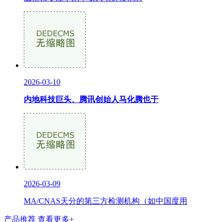
2026-03-10
内地科技巨头、腾讯创始人马化腾也于
2026-03-09
MA/CNAS天分的第三方检测机构（如中国度用
产品推荐
查看更多+