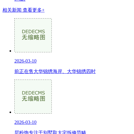
相关新闻
查看更多+
2026-03-10
前正在售大华锦绣海岸、大华锦绣四时
2026-03-10
层粉饰专注于别墅取大宅拆修范畴