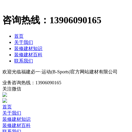
咨询热线：
13906090165
首页
关于我们
装修建材知识
装修建材百科
联系我们
欢迎光临福建必一·运动(B-Sports)官方网站建材有限公司
业务咨询热线：
13906090165
关注微信
首页
关于我们
装修建材知识
装修建材百科
联系我们