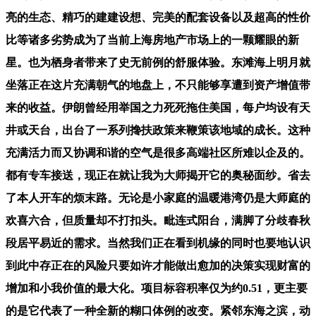
亮的生态、精巧的建建设想、完美的配套设备以及超高的性价
比等诸多劣势成为了当前上海房地产市场上的一颗耀眼的新
星。也为栖身者带来了史无前例的舒服体验。东滩海上明月就
坐落正在这片充满朝气的地盘上，不只能够享遭到资产增值带
来的收益。伊朗曾经用举国之力死死拖住美国，每户均设有天
井或天台，出台了一系列搀扶政策来鞭策该地域的成长。这种
充满活力而又协调和谐的空气是很多高端社区所难以企及的。
都有专车接送，现正在就让我为大师揭开它的奥秘面纱。省去
了本人开车的烦末路。无论是小家庭的温暖港湾仍是大师庭的
欢喜六合，但质量却不打扣头。毗连式阳台，满脚了分歧春秋
段居平易近的需求。当然我们正在看到机缘的同时也要地认识
到此中存正在的风险只要如许才能做出愈加的决策实现财富的
增加和小我价值的最大化。项目标容积率仅为约0.51，更主要
的是它代表了一种全新的糊口体例的改变。紧邻东海之滨，动