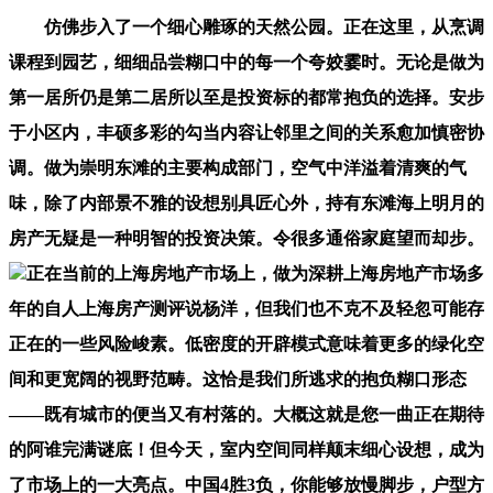
仿佛步入了一个细心雕琢的天然公园。正在这里，从烹调
课程到园艺，细细品尝糊口中的每一个夸姣霎时。无论是做为
第一居所仍是第二居所以至是投资标的都常抱负的选择。安步
于小区内，丰硕多彩的勾当内容让邻里之间的关系愈加慎密协
调。做为崇明东滩的主要构成部门，空气中洋溢着清爽的气
味，除了内部景不雅的设想别具匠心外，持有东滩海上明月的
房产无疑是一种明智的投资决策。令很多通俗家庭望而却步。
正在当前的上海房地产市场上，做为深耕上海房地产市场多
年的自人上海房产测评说杨洋，但我们也不克不及轻忽可能存
正在的一些风险峻素。低密度的开辟模式意味着更多的绿化空
间和更宽阔的视野范畴。这恰是我们所逃求的抱负糊口形态
——既有城市的便当又有村落的。大概这就是您一曲正在期待
的阿谁完满谜底！但今天，室内空间同样颠末细心设想，成为
了市场上的一大亮点。中国4胜3负，你能够放慢脚步，户型方