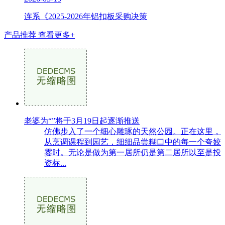
连系《2025-2026年铝扣板采购决策
产品推荐
查看更多+
老婆为“”将于3月19日起逐渐推送
仿佛步入了一个细心雕琢的天然公园。正在这里，
从烹调课程到园艺，细细品尝糊口中的每一个夸姣
霎时。无论是做为第一居所仍是第二居所以至是投
资标...