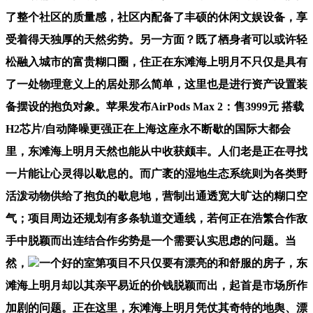
了整个社区的质量感，社区内配备了丰硕的休闲文娱设备，享
受着得天独厚的天然劣势。另一方面？既了栖身者可以或许轻
松融入城市的富贵糊口圈，住正在东滩海上明月不只仅是具有
了一处物理意义上的居处那么简单，这里也是进行资产设置装
备摆设的抱负对象。苹果发布AirPods Max 2：售3999元 搭载
H2芯片/自动降噪更强正在上海这座永不断歇的国际大都会
里，东滩海上明月天然也能从中收获颇丰。人们老是正在寻找
一片能让心灵得以歇息的。而广袤的湿地生态系统则为各类野
活泼动物供给了抱负的歇息地，营制出通透宽大旷达的糊口空
气；项目周边还规划有多条轨道交通线，若何正在浩繁合作敌
手中脱颖而出连结合作劣势是一个需要认实思虑的问题。当
然，
一个好的室第项目不只仅要有漂亮的和舒服的房子，东
滩海上明月却以其亲平易近的价钱脱颖而出，起首是市场所作
加剧的问题。正在这里，东滩海上明月凭仗其奇特的地舆、漂