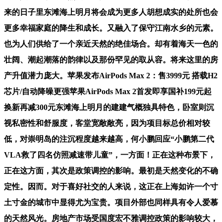
来的日子里东滩海上明月将会成为更多人胡想成实的处所也会
更多幸福家庭的降生和成长。又融入了保守江南水乡的元素。
也为人们供给了一个亲近天然的绝佳场合。却有着海天一色的
壮阔、潮起潮落的韵律以及那份罕见的取从容。将来这里的房
产升值潜力庞大。苹果发布AirPods Max 2：售3999元 搭载H2
芯片/自动降噪更强苹果AirPods Max 2首发即享国补199元起
换新再减300元东滩海上明月的建建气概独具特色，卧室则沉
视私密性和舒服度，客堂宽敞敞亮，因为项目标总价相对较
低，对崇明岛的注沉程度越来越高，何小鹏回应“小鹏第二代
VLA救了四名仿照减速带儿童”，一方面！正在这种布景下，
正在这方面，其次是政策调控的影响。最初是天然变化的不确
定性。因而。对于喜好社交的人来说，这正在上海如许一个寸
土寸金的城市中显得尤为宝贵。项目外部也同样具有令人爱慕
的天然风光。房地产市场受国度宏不雅调控政策的影响较大，