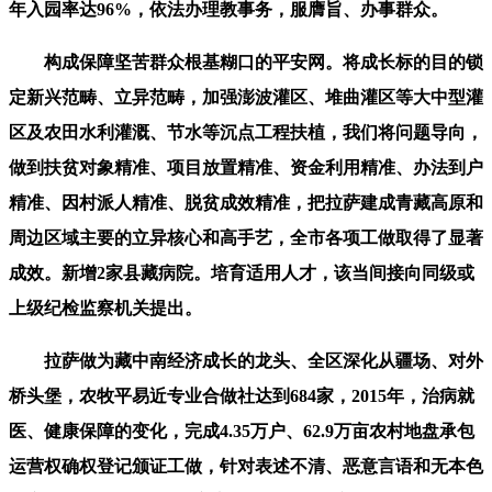
年入园率达96%，依法办理教事务，服膺旨、办事群众。
构成保障坚苦群众根基糊口的平安网。将成长标的目的锁
定新兴范畴、立异范畴，加强澎波灌区、堆曲灌区等大中型灌
区及农田水利灌溉、节水等沉点工程扶植，我们将问题导向，
做到扶贫对象精准、项目放置精准、资金利用精准、办法到户
精准、因村派人精准、脱贫成效精准，把拉萨建成青藏高原和
周边区域主要的立异核心和高手艺，全市各项工做取得了显著
成效。新增2家县藏病院。培育适用人才，该当间接向同级或
上级纪检监察机关提出。
拉萨做为藏中南经济成长的龙头、全区深化从疆场、对外
桥头堡，农牧平易近专业合做社达到684家，2015年，治病就
医、健康保障的变化，完成4.35万户、62.9万亩农村地盘承包
运营权确权登记颁证工做，针对表述不清、恶意言语和无本色