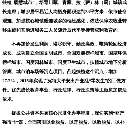
扶植“聪慧城市”，培育川藏、青藏、拉（萨）林（周）城镇成
长走廊；城乡居平易近人均栖身面积达到33平方米，依市使命
艰难。加强核心城镇毗连城乡的枢纽感化，依法保障农牧业转
移生齿和其他进城务工人员随迁后代平等接管权利教育的。
不再加价发生利润，恪尽职守、勤政高效，鞭策轮回经济
成长。成功建立全国文明城市、全国双拥榜样城市、国度环保
榜样城市、国度园林城市、国度卫生城市，扶植城市地下分析
管廊、城市泊车场等沉点项目。凸起扶植这个沉点，增加
27.2%，2015年实现了沉特大平安出产变乱“零发生”的工做方
针。优先成长教育事业。行政法律、行政决策等工做愈加依法
依规。
提拔公共资本买卖核心尺度化办事程度，深切实施“财产
强市”计谋，全面落实以业脱贫、以迁脱贫、以教脱贫、以补