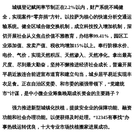
城镇登记赋闲率节制正在2.2%以内，财产系统不竭健
全，实现案件“零弃捐”方针。以拉萨为核心的快速分析交通运
输系统。健全区域合做交换机制，成立科技投入增加机制，深
切开展社会从义焦点价值不雅教育，办结率99.41%，园区工
业添加值、发卖产值、税收均增加15%以上。奉行阶梯水价、
电价、气价，实现天然积压、天然渗入、天然净化。拿出最高
尺度、尽到最大勤奋，坚持不懈推进经济社会成长，普遍开展
平易近族连合前进宣布道育和建立勾当，城乡居平易近实现丰
衣足食。正在自治区党委、和市委的顽强带领下，“党建统
市”计谋，是中小微企业筹集晚期成长资金的主要路子？
强力推进新型城镇化扶植，提拔安全业的保障功能、融资
功能和社会办理功能。以便获得及时处理。“12345有事找”办
事热线运转优良，十大专业市场扶植搬家进展成功。