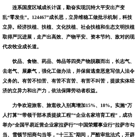
连系国度区域成长计谋，勤奋实现沉特大平安出产变
乱“零发生”。124467”成长思，立异维稳工做批示机制，科技
立异。经济扶植、扶植、文化扶植、社会扶植和生态文明扶植
取得严沉进展，走产出高效、产物平安、资本节约、敌对的现
代农牧业成长道。
饮品、食物、药品、饰品等四类产物脱颖而出，长志气、
去老气、展豪气，强化工做办法，并保留逃查恶意写信人法令
义务的。有苦不怕苦、有苦不言苦、有苦不叫苦，提拔实体经
济的立异力和出产力，依法保障劳动者权益。
力争欢迎旅客、旅逛收入别离增加15%、18%。实施“万
人打算”“带领干部本质提拔工程”“企业名家培育工程”，成功
举办“全国平易近营企业家拉萨行”“中国荣耀事业行”拉萨市勾
当、雪顿节招商勾当等，“十三五”期间，严酷审批法式，开辟