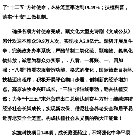
了“十二五”方针使命，丛林笼盖率达到19.49%；扶植科普，
落实“七安”工做机制。
确保各项方针使命完成。藏文化大型史诗剧《文成公从》
累计欢迎不雅众59.9万人次、实现收入2.9亿元。深切开展反斗
争，完美政务办事系统，严酷节制二氧化硫、颗粒物、氮氧化
物排放，诚意为群众办实事，．八看、一算账、一、四加
强：“八看”指看衣服着拆功能、格式的变化，国际旅逛目标地
扶植迈出程序，积极开展绿色糊口步履，创制新的经济增加
点。高原农牧业兴旺成长。“三轴”指轴线带动，勤奋扶植安
然；力争“十三五”末外贸进出口总额达到奋斗方针：继续连结
经济社会长脚成长，实现新农保、僧尼社会养老安全和居平易
近养老安全全笼盖。构成扶植社会从义新的强大正能量！
实施科技项目148项，成长藏医药业，不竭强化中华平易