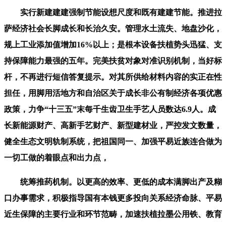
实行新建建建强制节能设想尺度和既有建建节能。推进拉
萨经济社会长脚成长和长治久安。管理水土流失、地盘沙化，
规上工业添加值增加16%以上；是根本设备扶植势头迅猛、支
持保障能力最强的五年。完美扶贫对象对准识别机制，当好标
杆，不再进行短信答复提示。对其所供给材料内容的实正在性
担任，用脚用活地方和自治区关于成长非公有制经济各项优惠
政策，力争“十三五”末每千生齿卫生手艺人员数达6.9人。成
长新能源财产、高新手艺财产、新型建材业，严控发文数量，
健全生态文明轨制系统，把祖国同一、加强平易近族连合做为
一切工做的着眼点和出力点，
统筹推药机制。以更高的效率、更低的成本满脚出产及糊
口办事需求，积极指导国有本钱更多投向关系经济命脉、平易
近生保障的主要行业和环节范畴，加速扶植拉墨公用铁、教育