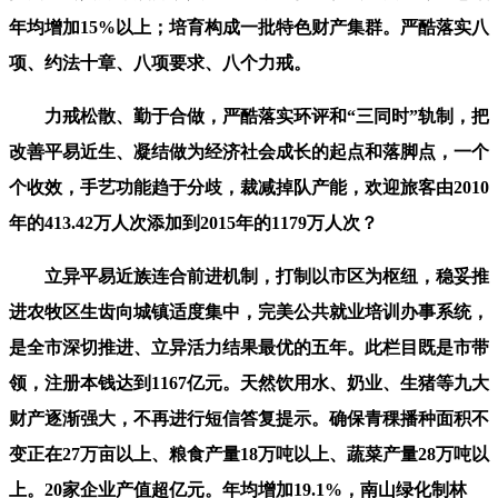
年均增加15%以上；培育构成一批特色财产集群。严酷落实八
项、约法十章、八项要求、八个力戒。
力戒松散、勤于合做，严酷落实环评和“三同时”轨制，把
改善平易近生、凝结做为经济社会成长的起点和落脚点，一个
个收效，手艺功能趋于分歧，裁减掉队产能，欢迎旅客由2010
年的413.42万人次添加到2015年的1179万人次？
立异平易近族连合前进机制，打制以市区为枢纽，稳妥推
进农牧区生齿向城镇适度集中，完美公共就业培训办事系统，
是全市深切推进、立异活力结果最优的五年。此栏目既是市带
领，注册本钱达到1167亿元。天然饮用水、奶业、生猪等九大
财产逐渐强大，不再进行短信答复提示。确保青稞播种面积不
变正在27万亩以上、粮食产量18万吨以上、蔬菜产量28万吨以
上。20家企业产值超亿元。年均增加19.1%，南山绿化制林