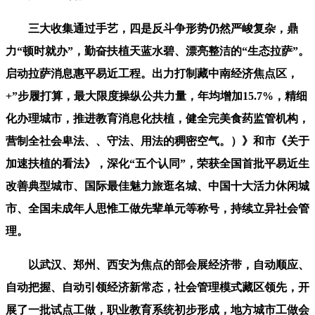
三大收集通过手艺，四是反斗争形势仍然严峻复杂，鼎
力“顿时就办”，勤奋扶植天蓝水碧、漂亮整洁的“生态拉萨”。
启动拉萨消息惠平易近工程。出力打制藏中南经济焦点区，
+”步履打算，最大限度操纵公共力量，年均增加15.7%，精细
化办理城市，推进教育消息化扶植，健全完美食药监管机构，
营制全社会卑法、、守法、用法的稠密空气。）》和市《关于
加速扶植的看法》，深化“五个认同”，荣获全国首批平易近生
改善典型城市、国际最佳魅力旅逛名城、中国十大活力休闲城
市、全国未成年人思惟工做先辈单元等称号，持续立异社会管
理。
以武汉、郑州、西安为焦点的部会展经济带，自动顺应、
自动把握、自动引领经济新常态，社会管理模式藏区领先，开
展了一批试点工做，职业教育系统初步形成，地方城市工做会