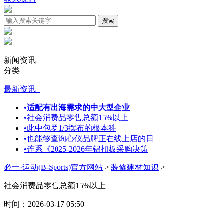
新闻资讯
分类
最新资讯
+
•
适配有出海需求的中大型企业
•
社会消费品零售总额15%以上
•
此中包罗1/3摆布的根本科
•
也能够查询心仪品牌正在线上店的日
•
连系《2025-2026年铝扣板采购决策
必一·运动(B-Sports)官方网站
>
装修建材知识
>
社会消费品零售总额15%以上
时间：2026-03-17 05:50