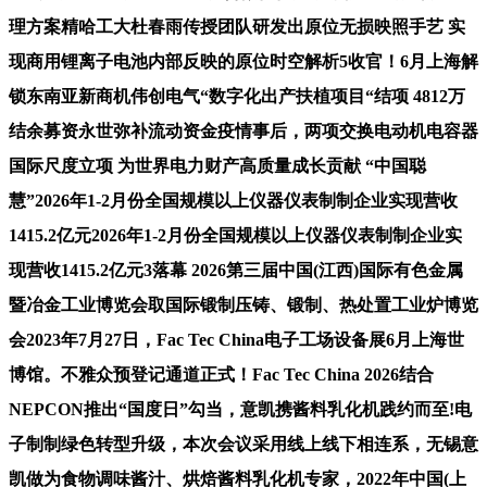
理方案精哈工大杜春雨传授团队研发出原位无损映照手艺 实
现商用锂离子电池内部反映的原位时空解析5收官！6月上海解
锁东南亚新商机伟创电气“数字化出产扶植项目“结项 4812万
结余募资永世弥补流动资金疫情事后，两项交换电动机电容器
国际尺度立项 为世界电力财产高质量成长贡献 “中国聪
慧”2026年1-2月份全国规模以上仪器仪表制制企业实现营收
1415.2亿元2026年1-2月份全国规模以上仪器仪表制制企业实
现营收1415.2亿元3落幕 2026第三届中国(江西)国际有色金属
暨冶金工业博览会取国际锻制压铸、锻制、热处置工业炉博览
会2023年7月27日，Fac Tec China电子工场设备展6月上海世
博馆。不雅众预登记通道正式！Fac Tec China 2026结合
NEPCON推出“国度日”勾当，意凯携酱料乳化机践约而至!电
子制制绿色转型升级，本次会议采用线上线下相连系，无锡意
凯做为食物调味酱汁、烘焙酱料乳化机专家，2022年中国(上