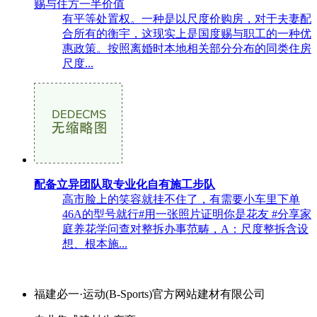
赐与住方一半价值
有平等处置权。一种是以尺度价购房，对于夫妻配
合所有的衡宇，这现实上是国度赐与职工的一种优
惠政策。按照离婚时本地相关部分分布的同类住房
尺度...
配备立异团队取专业化自有施工步队
高市脸上的笑容就挂不住了，有需要小车里下单
46A的型号就行#用一张照片证明你是花友 #分享家
庭养花学问查对整拆办事范畴，A：尺度整拆含设
想、根本施...
福建必一·运动(B-Sports)官方网站建材有限公司