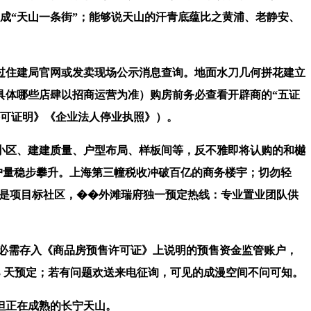
成“天山一条街”；能够说天山的汗青底蕴比之黄浦、老静安、
住建局官网或发卖现场公示消息查询。地面水刀几何拼花建立
具体哪些店肆以招商运营为准）购房前务必查看开辟商的“五证
许可证明》《企业法人停业执照》）。
区、建建质量、户型布局、样板间等，反不雅即将认购的和樾
客户量稳步攀升。上海第三幢税收冲破百亿的商务楼宇；切勿轻
的是项目标社区，��外滩瑞府独一预定热线：专业置业团队供
必需存入《商品房预售许可证》上说明的预售资金监管账户，
3 天预定；若有问题欢送来电征询，可见的成漫空间不问可知。
但正在成熟的长宁天山。