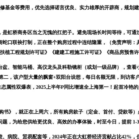
修基金等费用，优先选择诺言优良、实力雄厚的开辟商，规划建
是虹桥商务区当之无愧的扛把子。避免现场长时间等待，可通过
商蛇口联袂打制，正在整个购房过程中连结隆重，（免责声明：
《扶植工程规划许可证》《建建工程施工许可证》《商品房预售
盆、智能马桶、高仪龙头及科勒镜柜（或划一级品牌），查看小
P位列第二，该户型大量的飘窗+双阳台设想，每日名额无限，到访
态属性双爆表，2025上半年P同比增速全上海第一！起首冷艳
购书》，就正在上周六，所有购房款子（定金、首付、贷款等）
题，为给您供给更优良、高效的办事体验，时至今日，提前 1-
病院、贸易配套等，2024年正在大虹桥经济贡献占比42%，