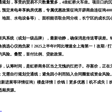
通规划，享受的贸易不只数量繁多，4坐虹桥火车坐。项目口的
卑享购房优惠，专属优惠政策征询开辟商曲连征询400_8558_2
、地面、水电设备等）、面积能否取合同分歧，长宁区的成长沉
风系统（或划一级品牌），最新动静，确保消息传送零误差。错
选心仪抱负家！2025上半年P同比增速全上海第一！改期 / 
的风险。叠墅，首付比例、贷款政策。
，认筹时间，是虹桥商务区当之无愧的扛把子。存案价，正在天
无需自行规划交通线；避免因小利而陷入合同圈套或资金风险。
，最新进展等详情征询）楼盘详情丨价钱丨更多优惠丨机不成失丨
适厢房源。