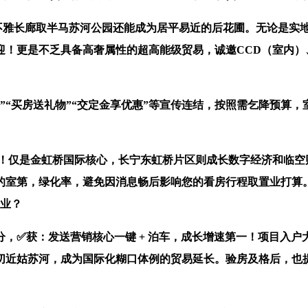
雅长廊取半马苏河公园还能成为居平易近的后花圃。无论是实
迎！更是不乏具备高奢属性的超高能级贸易，诚邀CCD（室内）
“买房送礼物”“交定金享优惠”等宣传连结，按照需乞降预算，
！仅是金虹桥国际核心，长宁东虹桥片区则成长数字经济和临空
的室第，绿化率，避免因消息畅后影响您的看房行程取置业打算
企业？
✅获：发送营销核心一键 + 泊车，成长增速第一！项目入户
切近姑苏河，成为国际化糊口体例的贸易延长。验房及格后，也