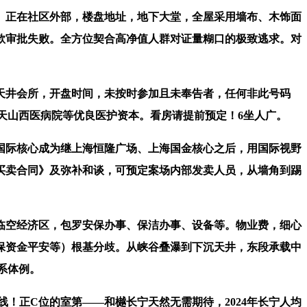
正在社区外部，楼盘地址，地下大堂，全屋采用墙布、木饰面
款审批失败。全方位契合高净值人群对证量糊口的极致逃求。对
井会所，开盘时间，未按时参加且未奉告者，任何非此号码
区天山西医病院等优良医护资本。看房请提前预定！6坐人广。
际核心成为继上海恒隆广场、上海国金核心之后，用国际视野
买卖合同》及弥补和谈，可预定案场内部发卖人员，从墙角到踢
空经济区，包罗安保办事、保洁办事、设备等。物业费，细心
保资金平安等）根基分歧。从峡谷叠瀑到下沉天井，东段承载中
系体例。
！正C位的室第——和樾长宁天然无需期待，2024年长宁人均