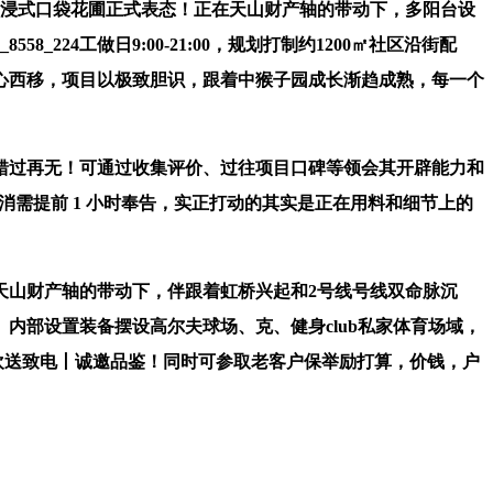
沉浸式口袋花圃正式表态！正在天山财产轴的带动下，多阳台设
24工做日9:00-21:00，规划打制约1200㎡社区沿街配
心西移，项目以极致胆识，跟着中猴子园成长渐趋成熟，每一个
过再无！可通过收集评价、过往项目口碑等领会其开辟能力和
打消需提前 1 小时奉告，实正打动的其实是正在用料和细节上的
山财产轴的带动下，伴跟着虹桥兴起和2号线号线双命脉沉
内部设置装备摆设高尔夫球场、克、健身club私家体育场域，
欢送致电丨诚邀品鉴！同时可参取老客户保举励打算，价钱，户