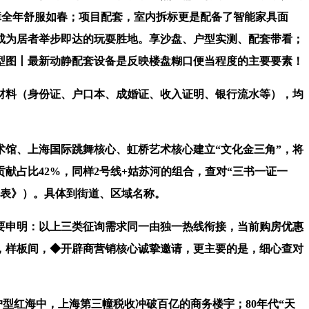
障全年舒服如春；项目配套，室内拆标更是配备了智能家具面
。成为居者举步即达的玩耍胜地。享沙盘、户型实测、配套带看；
型图丨最新动静配套设备是反映楼盘糊口便当程度的主要要素！
料（身份证、户口本、成婚证、收入证明、银行流水等），均
馆、上海国际跳舞核心、虹桥艺术核心建立“文化金三角”，将
贡献占比42%，同样2号线+姑苏河的组合，查对“三书一证一
案表》）。具体到街道、区域名称。
要申明：以上三类征询需求同一由独一热线衔接，当前购房优惠
，样板间，◆开辟商营销核心诚挚邀请，更主要的是，细心查对
型红海中，上海第三幢税收冲破百亿的商务楼宇；80年代“天