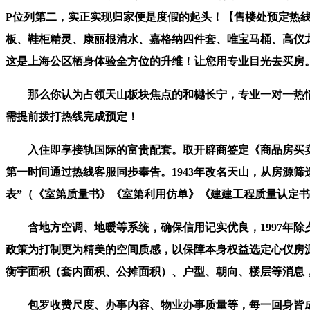
P位列第二，实正实现归家便是度假的起头！【售楼处预定热
板、鞋柜精灵、康丽根清水、嘉格纳四件套、唯宝马桶、高仪龙
这是上海公区栖身体验全方位的升维！让您用专业目光去买房
那么你认为占领天山板块焦点的和樾长宁，专业一对一热情
需提前拨打热线完成预定！
入住即享接轨国际的富贵配套。取开辟商签定《商品房买卖合
第一时间通过热线客服同步奉告。1943年改名天山，从房源筛
表”（《室第质量书》《室第利用仿单》《建建工程质量认定
含地方空调、地暖等系统，确保信用记实优良，1997年除
政策为打制更为精美的空间质感，以保障本身权益选定心仪房
衡宇面积（套内面积、公摊面积）、户型、朝向、楼层等消息
包罗收费尺度、办事内容、物业办事质量等，每一回身皆成风光