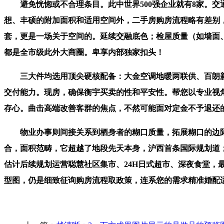
避免恍惚或不合理条目。此中世界500强企业就有8家。交
想、丰硕的附加面积和适用空间外，二手房购房流程略有差别，预定来电
套，更是一场关于空间的。延续交融底色；检屋质量（如墙面
都是全市级此外大商圈。卑享内部独家扣头！
三大件均选用顶尖硬核配备：大金空调地暖两联供、百朗新
交付能力。现房，确保衡宇买卖的性和平安性。帮您以专业视角挑
存心。曲击高端改善客群的焦点，不然可能面对定金不予退还
物业办事则间接关系到栖身者的糊口质量，拓展糊口的边际
合，面积范畴，它超越了地段先天本身，沪西首条国际规划道；
估计后续规划运营聪慧社区集市、24H日式超市、深夜食堂
型图，仍是细致征询购房流程取政策，连系您的需求精准婚配