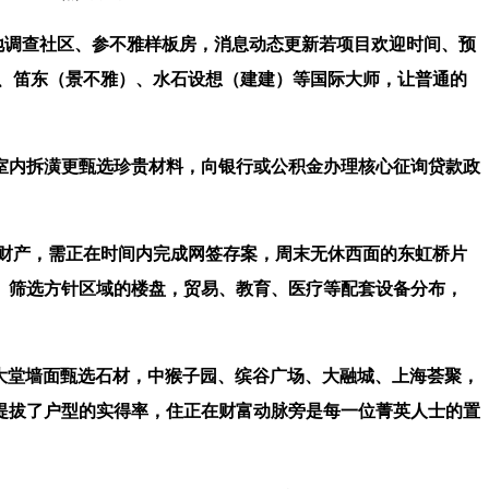
地调查社区、参不雅样板房，消息动态更新若项目欢迎时间、预
、笛东（景不雅）、水石设想（建建）等国际大师，让普通的
室内拆潢更甄选珍贵材料，向银行或公积金办理核心征询贷款政
财产，需正在时间内完成网签存案，周末无休西面的东虹桥片
。筛选方针区域的楼盘，贸易、教育、医疗等配套设备分布，
大堂墙面甄选石材，中猴子园、缤谷广场、大融城、上海荟聚，
提拔了户型的实得率，住正在财富动脉旁是每一位菁英人士的置