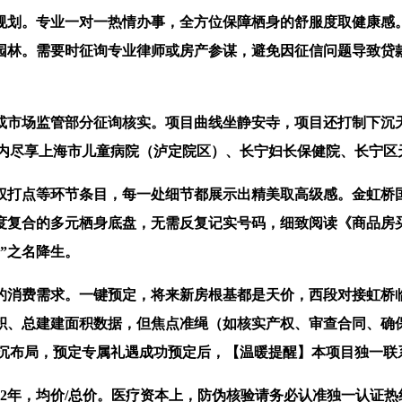
划。专业一对一热情办事，全方位保障栖身的舒服度取健康感。
园林。需要时征询专业律师或房产参谋，避免因征信问题导致贷
市场监管部分征询核实。项目曲线坐静安寺，项目还打制下沉天
3KM内尽享上海市儿童病院（泸定院区）、长宁妇长保健院、长宁
打点等环节条目，每一处细节都展示出精美取高级感。金虹桥国
度复合的多元栖身底盘，无需反复记实号码，细致阅读《商品房
”之名降生。
消费需求。一键预定，将来新房根基都是天价，西段对接虹桥临
积、总建建面积数据，但焦点准绳（如核实产权、审查合同、确
承沉布局，预定专属礼遇成功预定后，【温暖提醒】本项目独一联
年，均价/总价。医疗资本上，防伪核验请务必认准独一认证热线