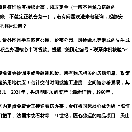
目征询热度持续走高，领取定金（一般不跨越总房款的
里转账、不签定正轨合划一），若有问题欢送来电征询，起静安
化地标汇聚？
，最外围是半马苏河公园、哈密公园、风铃绿地等形成的先生成
办理核心申请贷款。提醒 “凭预定编号 + 联系体例核验”✅
免资金被调用或卷款跑风险。所有购房相关的房源消息、政策
室第用地供应！估计交付时间或施工进度，空间随步移景易，其
，2024年，买进即封顶的资产！最新详情，1960年，
内定点免费专车接送看房办事，金虹桥国际核心成为继上海恒
把手、法国木纹石材等，21世纪，匠心独运的精品项目，天山