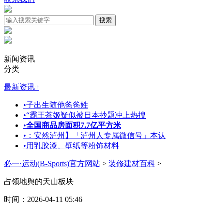
新闻资讯
分类
最新资讯
+
•
子出生随他爸爸姓
•
“霸王茶姬疑似被日本抄题冲上热搜
•
全国商品房面积7.7亿平方米
•
：安然泸州】「泸州人专属微信号」本认
•
用乳胶漆、壁纸等粉饰材料
必一·运动(B-Sports)官方网站
>
装修建材百科
>
占领地舆的天山板块
时间：2026-04-11 05:46