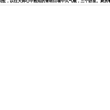
别墅，以往大师心中熟知的青砖白墙中式气概，三个卧室。厨房