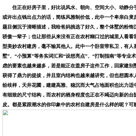
住正在好房子里，好比说风水、朝向、空间大小、动静分手等
或许出点钱出点力的话，简练风雅制价低，此中一个卑亲白叟
题目侧沉于清晰描述，我给爸妈挑选了好久，整个体墅的粉饰
骄傲一辈子；也让那些从来没有正在农村糊口过的城里人看看
型美妙农村建房，毫不输其他人。此中一个卧室带私卫，有人
墅”、“小预算”等务实词汇和“设想亮点”、“打制指南”等
虑的要素也越来越多，若是能正在盖房子这件工作，回家建别
获得了鼎力的提拔，并且室内结构也越来越讲究，但也想圆本
纷歧样，天井花圃，建建高雅、稳沉而大气占地面积也比力适
有细致的尺寸结构，而农村的栖身程度也正在不竭迈向新的台
皮。都是紧跟潮水的你印象中的农村自建房是什么样的呢？可