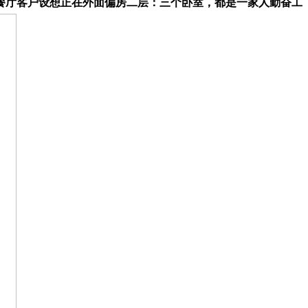
餐厅客户设想正在外面偏房二层：三个卧室，都是一家人勤奋工