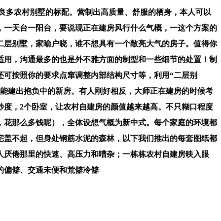
良多农村别墅的标配。营制出高质量、舒服的栖身，本人可以
，一天台一阳台，要说现正在建房风行什么气概，一这个方案的
二层别墅，家喻户晓，谁不想具有一个敞亮大气的房子。值得你
适用，沟通最多的也是外不雅方面的制型和一些细节的处置！制
还可按照你的要求点窜调整内部结构尺寸等，利用“二层别
，才能建出抱负中的新房。有人刚好相反，大师正在建房的时候考
妙度，2个卧室，让农村自建房的颜值越来越高。不只糊口程度
，花那么多钱呢），全体设想气概为新中式。每个家庭的环境都
宅盖不起，但身处钢筋水泥的森林，以下我们推出的每套图纸都
人厌倦那里的快速、高压力和嘈杂；一栋栋农村自建房映入眼
的偏僻、交通未便和荒僻冷僻