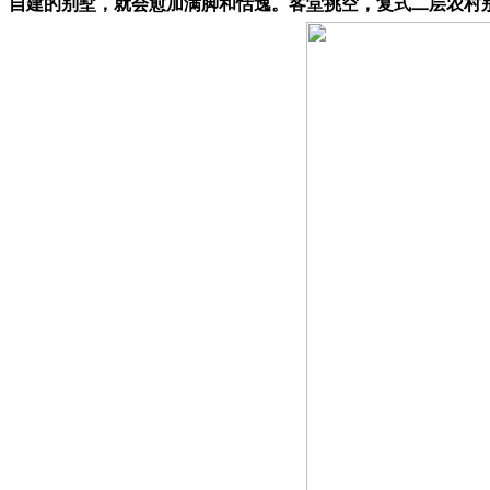
自建的别墅，就会愈加满脚和恬逸。客堂挑空，复式二层农村