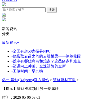
新闻资讯
分类
最新资讯
+
•
全国有超50家招募NPC
•
他搭取宕昌之间的云端桥梁——续签校际
•
践中有哪些痛点和难点？这些痛点和难点
•
迈进向上冲破、全速进阶的全新
•
工做时间：早九晚
必一·运动(B-Sports)官方网站
>
装修建材百科
>
【提示】请认准本项目独一专属联
时间：2026-05-06 08:03