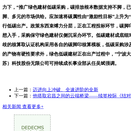
力下，“推广绿色建材低碳采购，碳排放根本数据支持不脚，
脚、多元的市场供给。应加速将碳属性由“激励性目标”上升为
行低碳出产。政策东西束缚力分层，正在工程投标环节，碳脚印
想入手，采购保守绿色建材仅侧沉采办环节。低碳建材成底细
歧的核算取认证机构采用各自的碳脚印核算模板，低碳采购涉及
的产物有硬性要求外，绿色低碳建材正在出产过程中，”宁波
苏）科技股份无限公司可持续成长事业部从任吴斌强调。
上一篇：
迈进向上冲破、全速进阶的全新
下一篇：
他搭取宕昌之间的云端桥梁——续签校际《结对
相关新闻
查看更多+