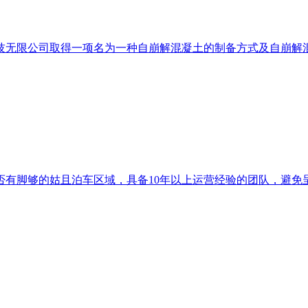
无限公司取得一项名为一种自崩解混凝土的制备方式及自崩解混凝
有脚够的姑且泊车区域，具备10年以上运营经验的团队，避免呈