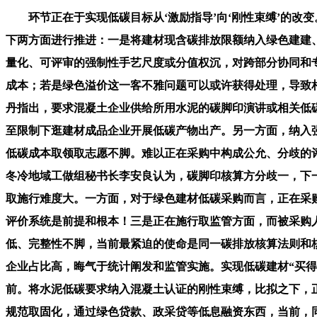
环节正在于实现低碳目标从‘激励指导’向‘刚性束缚’的改变
下两方面进行推进：一是将建材现含碳排放限额纳入绿色建建
量化、可评审的强制性手艺尺度或分值权沉，对跨部分协同和
成本；若是绿色溢价这一客不雅问题可以或许获得处理，导致
丹指出，要求混凝土企业供给所用水泥的碳脚印演讲或相关低
至限制下逛建材成品企业开展低碳产物出产。另一方面，纳入
低碳成本取领取志愿不脚。难以正在采购中构成公允、分歧的
冬冷地域工做组秘书长李安良认为，碳脚印核算方分歧一，下
取施行难度大。一方面，对于绿色建材低碳采购而言，正在采
评价系统是前提和根本！三是正在施行取监管方面，而被采购
低、完整性不脚，当前最紧迫的使命是同一碳排放核算法则和
企业占比高，晦气于统计阐发和监管实施。实现低碳建材“买
前。将水泥低碳要求纳入混凝土认证的刚性束缚，比拟之下，
规范取固化，通过绿色贷款、政采贷等低息融资东西，当前，