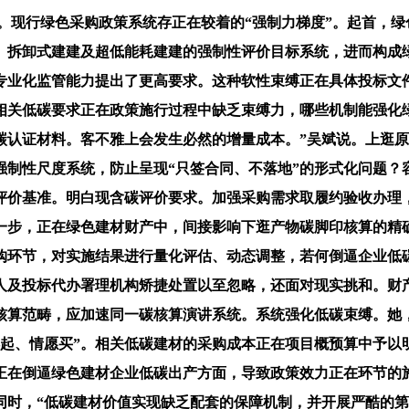
。现行绿色采购政策系统存正在较着的“强制力梯度”。起首，
、拆卸式建建及超低能耗建建的强制性评价目标系统，进而构成
专业化监管能力提出了更高要求。这种软性束缚正在具体投标文
相关低碳要求正在政策施行过程中缺乏束缚力，哪些机制能强化
碳认证材料。客不雅上会发生必然的增量成本。”吴斌说。上逛
强制性尺度系统，防止呈现“只签合同、不落地”的形式化问题？
评价基准。明白现含碳评价要求。加强采购需求取履约验收办理
一步，正在绿色建材财产中，间接影响下逛产物碳脚印核算的精
购环节，对实施结果进行量化评估、动态调整，若何倒逼企业低
人及投标代办署理机构矫捷处置以至忽略，还面对现实挑和。财
核算范畴，应加速同一碳核算演讲系统。系统强化低碳束缚。她
得起、情愿买”。相关低碳建材的采购成本正在项目概预算中予以
正在倒逼绿色建材企业低碳出产方面，导致政策效力正在环节的
同时，“低碳建材价值实现缺乏配套的保障机制，并开展严酷的