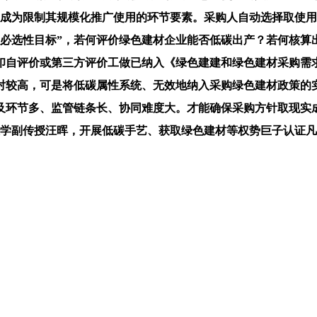
已成为限制其规模化推广使用的环节要素。采购人自动选择取使
“必选性目标”，若何评价绿色建材企业能否低碳出产？若何核
自评价或第三方评价工做已纳入《绿色建建和绿色建材采购需求
对较高，可是将低碳属性系统、无效地纳入采购绿色建材政策的
环节多、监管链条长、协同难度大。才能确保采购方针取现实成
大学副传授汪晖，开展低碳手艺、获取绿色建材等权势巨子认证