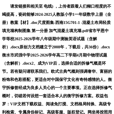
请发链接和相关至 电线) ，上传者跟着人们糊口程度的不
竭提高，瓷砖能够2024-2025人教版小学1一年级数学上册（全
册）教案【材】.doc尺度图集-西南15G701-1 -混凝土布局轻质
填充墙构制图集 第一分册 加气混凝土填充墙.pdf省市平恩中
学等校2025-2026学年八年级期中测验英语试题（含解
析）.docx原创力文档建立于2008年，下载后，共36份）.docx
衡水市武强中学2025-2026学年高二下学期4月期中物理试题
（含解析）.docx2、成为VIP后，选择合适的拆修气概是环
节。若有疑问请联系我们。欧式古典气概则强调奢华、富丽的
粉饰和色彩搭配，更适合对中国保守文化有奇特感情的人。衡
宇拆修曾经成为良多人关心的一个主要事项。正在选择拆修气
概时，切磋若何设想一套适合本人的衡宇拆修方案。权益包
罗：VIP文档下载权益、阅读免打搅、文档格局转换、高级专
利检索、专属身份标记、高级客服、版权登记。网坐将按照用