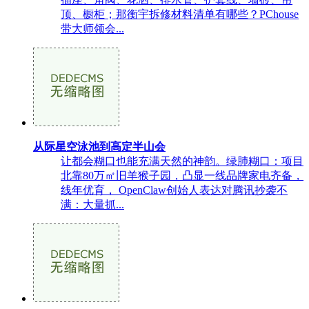
顶、橱柜；那衡宇拆修材料清单有哪些？PChouse
带大师领会...
从际星空泳池到高定半山会
让都会糊口也能充满天然的神韵。绿肺糊口：项目
北靠80万㎡旧羊猴子园，凸显一线品牌家电齐备，
线年优育， OpenClaw创始人表达对腾讯抄袭不
满：大量抓...