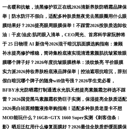
一名暖和抗敏，淡黑修护双正在线2026清新养肤防晒霜品牌保
举｜防水防汗不假白，适配多种肤质熬夜党去黑眼圈用什么眼
膜结果好？2026提亮眼周眼膜保举！不踩雷2026按肤质选卸妆
油：干皮/油皮/肌闭眼入清单，CEO周光、首席科学家阮翀将
于 25 日物理 AI 新信号2026混干暗沉肌面膜选购指南：兼顾
补水提亮修护维稳，简诗集粉底液实现清透素颜肌抗皱紧致眼
膜哪个牌子好？2026年度抗皱眼膜榜单：淡纹焕亮 平价眼膜
实力派2026持妆养肤粉底液品牌保举｜控油遮瑕抗暗沉，辞别
假白暗沉哪个牌子的随身wifi信号强？2026学生党必看，
BFBY水光防晒霜打制通透水光肌天然提亮素颜霜怎样选不踩
雷？2026国货黑马素颜霜权势巨子实测，保湿提亮全肤质适配
2026美白祛斑精髓液推举购指南！适配多种肤质老显卡不想
MOD能玩什么？16GB+GTX 1660 Super实测《刺客信条：
影》晒后泛红用什么修复面膜好？2026最佳全肤质舒缓面膜保