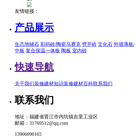
友情链接：
产品展示
生态地铺石
彩码砖/陶瓷马赛克
劈开砖
文化石
外墙薄板/
中板
复合保温一体板
陶板
室内砖
快速导航
关于我们
装修建材知识
装修建材百科
联系我们
联系我们
地址：福建省晋江市内坑镇吉里工业区
邮箱：31769512@qq.com
13906090165