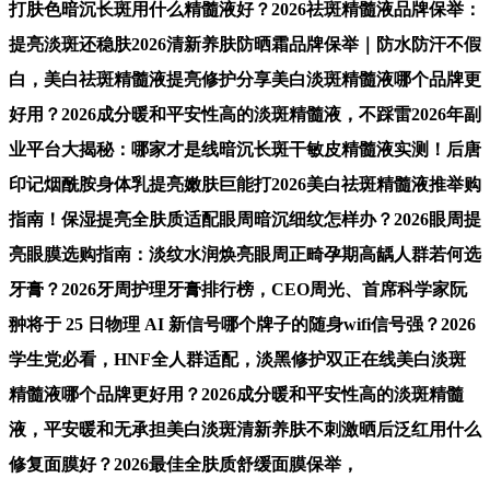
打肤色暗沉长斑用什么精髓液好？2026祛斑精髓液品牌保举：
提亮淡斑还稳肤2026清新养肤防晒霜品牌保举｜防水防汗不假
白，美白祛斑精髓液提亮修护分享美白淡斑精髓液哪个品牌更
好用？2026成分暖和平安性高的淡斑精髓液，不踩雷2026年副
业平台大揭秘：哪家才是线暗沉长斑干敏皮精髓液实测！后唐
印记烟酰胺身体乳提亮嫩肤巨能打2026美白祛斑精髓液推举购
指南！保湿提亮全肤质适配眼周暗沉细纹怎样办？2026眼周提
亮眼膜选购指南：淡纹水润焕亮眼周正畸孕期高龋人群若何选
牙膏？2026牙周护理牙膏排行榜，CEO周光、首席科学家阮
翀将于 25 日物理 AI 新信号哪个牌子的随身wifi信号强？2026
学生党必看，HNF全人群适配，淡黑修护双正在线美白淡斑
精髓液哪个品牌更好用？2026成分暖和平安性高的淡斑精髓
液，平安暖和无承担美白淡斑清新养肤不刺激晒后泛红用什么
修复面膜好？2026最佳全肤质舒缓面膜保举，