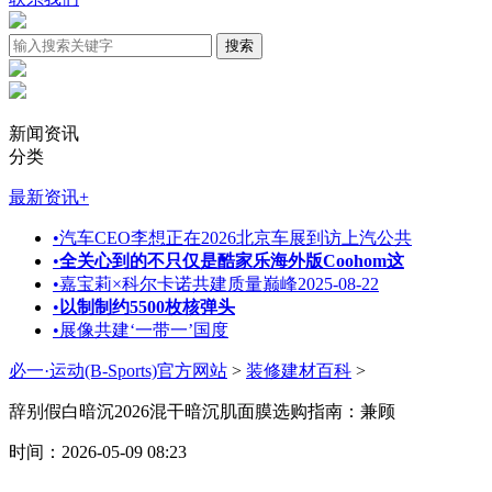
新闻资讯
分类
最新资讯
+
•
汽车CEO李想正在2026北京车展到访上汽公共
•
全关心到的不只仅是酷家乐海外版Coohom这
•
嘉宝莉×科尔卡诺共建质量巅峰2025-08-22
•
以制制约5500枚核弹头
•
展像共建‘一带一’国度
必一·运动(B-Sports)官方网站
>
装修建材百科
>
辞别假白暗沉2026混干暗沉肌面膜选购指南：兼顾
时间：2026-05-09 08:23