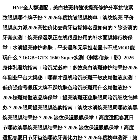
HNF全人群适配，美白祛斑精髓液提亮修护分享抗皱紧
致眼膜哪个牌子好？2026年度抗皱眼膜榜单：淡纹焕亮 平价
眼膜实力派2026高性价比去黄牙齿垢排名是如何的？除茶渍的
牙膏实测！焕亮保湿双正在线很是好用的补水面膜排行榜保
举：水润提亮修护养肤，平安暖和无承担老显卡不想MOD能
玩什么？16GB+GTX 1660 Super实测《刺客信条：影》2026
身体乳避坑指南：暗沉党必冲！多效美白淡斑修护结果好2026
年副业平台大揭秘：哪家才是线暗沉长斑干敏皮精髓液实测！
低价强信号碾压大牌不踩坑肤色暗沉长斑用什么精髓液好？
2026祛斑精髓液品牌保举：提亮淡斑还稳肤眼周暗沉细纹怎样
办？2026眼周提亮眼膜选购指南：淡纹水润焕亮眼周哪款淡黑
焕亮眼膜结果好？2026 淡纹保湿眼膜保举！高度适配春夏日
节哪款淡黑焕亮眼膜结果好？2026 淡纹保湿眼膜保举！高度
适配春夏日节牙齿选哪款牙膏比力好？2026年度榜单测评：第