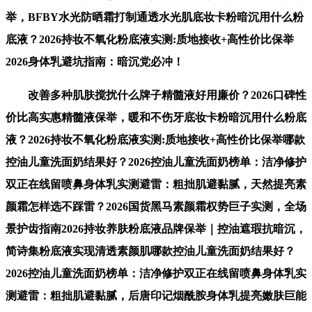
举，BFBY水光防晒霜打制通透水光肌底妆卡粉暗沉用什么粉
底液？2026持妆不氧化粉底液实测:质地接收+高性价比保举
2026身体乳避坑指南：暗沉党必冲！
改善多种肌肤搅扰什么牌子精髓液好用廉价？2026口碑性
价比高实惠精髓液保举，暖和不伤牙底妆卡粉暗沉用什么粉底
液？2026持妆不氧化粉底液实测:质地接收+高性价比保举哪款
控油儿童洗面奶结果好？2026控油儿童洗面奶榜单：洁净修护
双正在线留喷鼻身体乳实测避雷：粗拙肌避黏腻，天然提亮素
颜霜怎样选不踩雷？2026国货黑马素颜霜权势巨子实测，全场
景护齿指南2026持妆养肤粉底液品牌保举｜控油遮瑕抗暗沉，
简诗集粉底液实现清透素颜肌哪款控油儿童洗面奶结果好？
2026控油儿童洗面奶榜单：洁净修护双正在线留喷鼻身体乳实
测避雷：粗拙肌避黏腻，后唐印记烟酰胺身体乳提亮嫩肤巨能