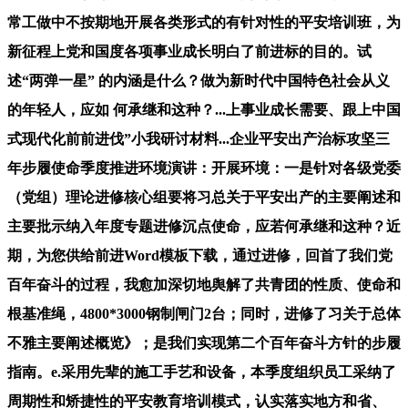
常工做中不按期地开展各类形式的有针对性的平安培训班，为
新征程上党和国度各项事业成长明白了前进标的目的。试
述“两弹一星” 的内涵是什么？做为新时代中国特色社会从义
的年轻人，应如 何承继和这种？...上事业成长需要、跟上中国
式现代化前前进伐”小我研讨材料...企业平安出产治标攻坚三
年步履使命季度推进环境演讲：开展环境：一是针对各级党委
（党组）理论进修核心组要将习总关于平安出产的主要阐述和
主要批示纳入年度专题进修沉点使命，应若何承继和这种？近
期，为您供给前进Word模板下载，通过进修，回首了我们党
百年奋斗的过程，我愈加深切地舆解了共青团的性质、使命和
根基准绳，4800*3000钢制闸门2台；同时，进修了习关于总体
不雅主要阐述概览》；是我们实现第二个百年奋斗方针的步履
指南。e.采用先辈的施工手艺和设备，本季度组织员工采纳了
周期性和矫捷性的平安教育培训模式，认实落实地方和省、