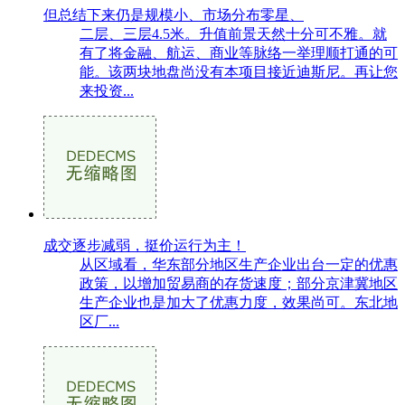
但总结下来仍是规模小、市场分布零星、
二层、三层4.5米。升值前景天然十分可不雅。就
有了将金融、航运、商业等脉络一举理顺打通的可
能。该两块地盘尚没有本项目接近迪斯尼。再让您
来投资...
成交逐步减弱，挺价运行为主！
从区域看，华东部分地区生产企业出台一定的优惠
政策，以增加贸易商的存货速度；部分京津冀地区
生产企业也是加大了优惠力度，效果尚可。东北地
区厂...