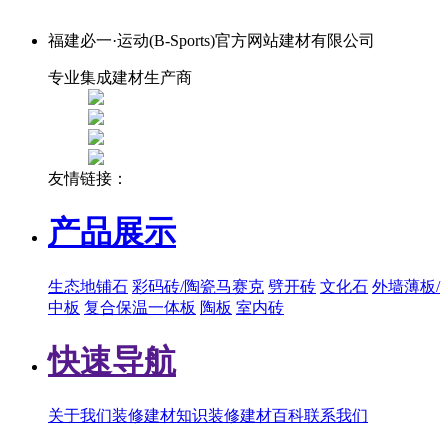
福建必一·运动(B-Sports)官方网站建材有限公司
专业集成建材生产商
友情链接：
产品展示
生态地铺石
彩码砖/陶瓷马赛克
劈开砖
文化石
外墙薄板/
中板
复合保温一体板
陶板
室内砖
快速导航
关于我们
装修建材知识
装修建材百科
联系我们