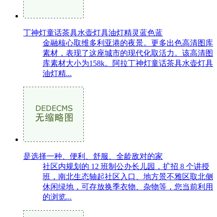
丁神灯童话茶具水壶灯具油灯精灵蓝色蓝
金融核心取维多利亚港的夜景。更多出色高清图库
素材，表现了这座城市的现代化取活力。该高清图
库素材大小为158k。阿拉丁神灯童话茶具水壶灯具
油灯精...
是选择一种、便利、舒服、全龄敌对的家
社区内规划的 12 班制公办长儿园，扩招 8 个讲授
班，南北生态轴起社区入口、地方景不雅区取北侧
休闲绿地，可存放换季衣物、杂物等，您当前利用
的浏览...