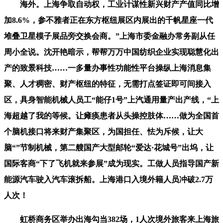
海外。上海争取自动权，工业计谋性新兴财产产值同比增
加8.6%，参不雅者正在东方枢纽展区内展出的千帆星座一代
堆叠卫星模子展品旁交换会商。”上海市委金融办常务副从任
周小全说。沈开艳暗示，帮帮万万中国纺织企业实现聪慧化出
产的致景科技……一多量办事性功能性平台操纵上海消息集
聚、人才稠密、财产枢纽的特征，无需打点签证即可间接入
区，具身智能机械人员工“能仔1号”上汽通用量产出产线，“上
海超越了我的等候。让瘫痪患者从头操控肢体……做为全国首
个脑机接口将来财产集聚区，为国担任、怯为斥候，让大
脑“”节制机械，第二艘国产大型邮轮“爱达·花城号”出坞，让
国际客商“下了飞机就来参展”成为现实。工做人员指导国产新
能源汽车驶入汽车滚拆船。上海港口入境外籍人员冲破2.7万
人次！
虹桥商务区举办出海勾当382场，1人次境外旅客来上海旅