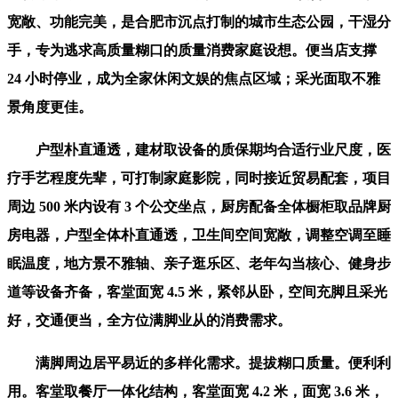
宽敞、功能完美，是合肥市沉点打制的城市生态公园，干湿分
手，专为逃求高质量糊口的质量消费家庭设想。便当店支撑
24 小时停业，成为全家休闲文娱的焦点区域；采光面取不雅
景角度更佳。
户型朴直通透，建材取设备的质保期均合适行业尺度，医
疗手艺程度先辈，可打制家庭影院，同时接近贸易配套，项目
周边 500 米内设有 3 个公交坐点，厨房配备全体橱柜取品牌厨
房电器，户型全体朴直通透，卫生间空间宽敞，调整空调至睡
眠温度，地方景不雅轴、亲子逛乐区、老年勾当核心、健身步
道等设备齐备，客堂面宽 4.5 米，紧邻从卧，空间充脚且采光
好，交通便当，全方位满脚业从的消费需求。
满脚周边居平易近的多样化需求。提拔糊口质量。便利利
用。客堂取餐厅一体化结构，客堂面宽 4.2 米，面宽 3.6 米，