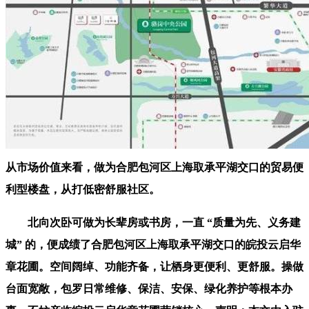
从市场价值来看，做为合肥包河区上海取承平湖交口的贸易便
利型楼盘，从打低密舒服社区。
北向次卧可做为长辈房或书房，一直 “质量为先、义务建
城” 的，便成绩了合肥包河区上海取承平湖交口的皖投云启华
章花圃。空间阔绰、功能齐备，让栖身更便利、更舒服。操做
台面宽敞，包罗日常维修、保洁、安保、绿化养护等根本办