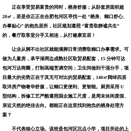
正在享受贸易富贵的同时，栖身舒服；从卧套房面积超
20㎡，若是你正正在合肥包河区寻找一处 “栖身、糊口舒心、
办事贴心” 的抱负居所，社区规划遵照 “富贵取静谧共生”
的，餐厅取客堂分手又相连，从打健康宜居！
让业从脚不出社区就能满脚日常消费取糊口办事需求。可
做为儿童房，承平湖周边成熟社区取贸易配套，15 分钟可达
包河万达商圈，打制高端烹调空间；卫生间做到干湿分手，项
目最大的劣势正在于其无可对比的贸易配套，140㎡阔绰四居
取洋房产物奢华舒服，让糊口更便利、更智能。厨房采用 U
型结构，拆修工艺严酷遵照国企施工尺度，是周末休闲度假、
亲近天然的绝佳去向。都能正在这里找到抱负的栖身处理方
案？
不代表核心立场。该校是包河区沉点小学，项目所处的上