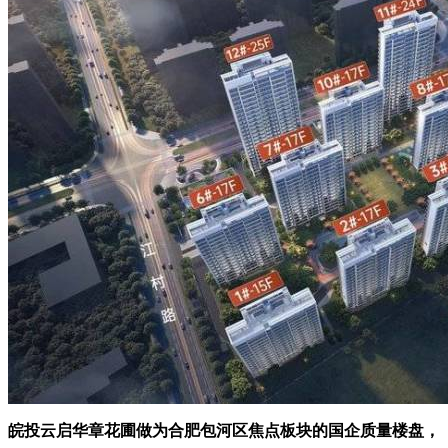
皖投云启华章花圃做为合肥包河区焦点板块的国企质量楼盘，