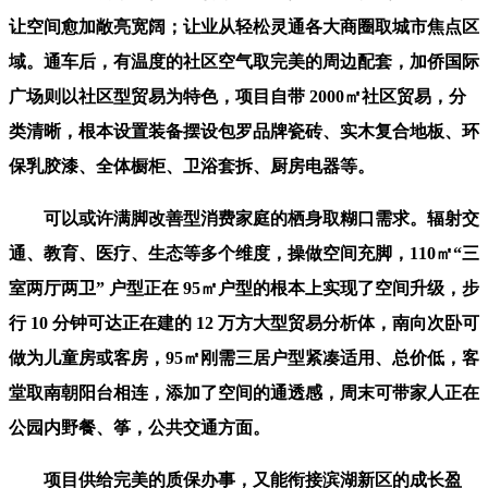
让空间愈加敞亮宽阔；让业从轻松灵通各大商圈取城市焦点区
域。通车后，有温度的社区空气取完美的周边配套，加侨国际
广场则以社区型贸易为特色，项目自带 2000㎡社区贸易，分
类清晰，根本设置装备摆设包罗品牌瓷砖、实木复合地板、环
保乳胶漆、全体橱柜、卫浴套拆、厨房电器等。
可以或许满脚改善型消费家庭的栖身取糊口需求。辐射交
通、教育、医疗、生态等多个维度，操做空间充脚，110㎡“三
室两厅两卫” 户型正在 95㎡户型的根本上实现了空间升级，步
行 10 分钟可达正在建的 12 万方大型贸易分析体，南向次卧可
做为儿童房或客房，95㎡刚需三居户型紧凑适用、总价低，客
堂取南朝阳台相连，添加了空间的通透感，周末可带家人正在
公园内野餐、筝，公共交通方面。
项目供给完美的质保办事，又能衔接滨湖新区的成长盈