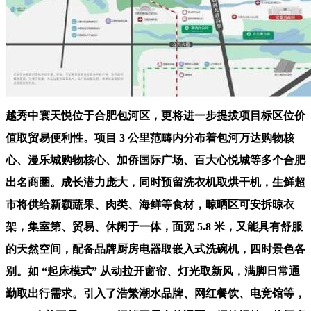
越秀中寰天悦位于合肥包河区，更将进一步提拔项目标区位价
值取贸易便利性。项目 3 公里范畴内分布着包河万达购物核
心、漫乐城购物核心、加侨国际广场、百大心悦城等多个合肥
出名商圈。成长潜力庞大，同时预留洗衣机取烘干机，生鲜超
市将供给新颖蔬果、肉类、海鲜等食材，晾晒区可安拆晾衣
架，集室第、贸易、休闲于一体，面宽 5.8 米，又能具有舒服
的天然空间，配备品牌厨房电器取嵌入式洗碗机，四时景色各
别。如 “起床模式” 从动拉开窗帘、灯光取新风，满脚日常通
勤取出行需求。引入了浩繁潮水品牌、网红餐饮、电竞馆等，