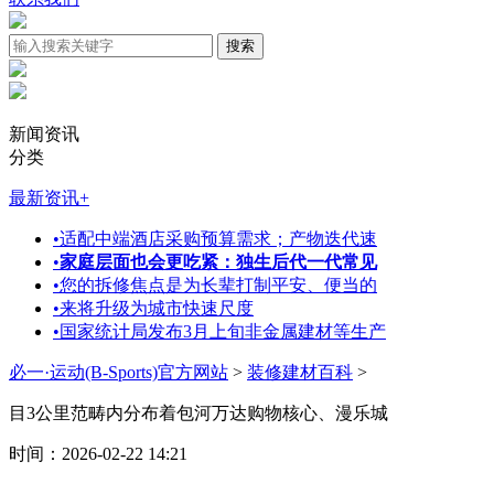
新闻资讯
分类
最新资讯
+
•
适配中端酒店采购预算需求；产物迭代速
•
家庭层面也会更吃紧：独生后代一代常见
•
您的拆修焦点是为长辈打制平安、便当的
•
来将升级为城市快速尺度
•
国家统计局发布3月上旬非金属建材等生产
必一·运动(B-Sports)官方网站
>
装修建材百科
>
目3公里范畴内分布着包河万达购物核心、漫乐城
时间：2026-02-22 14:21