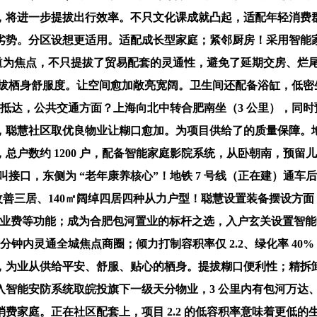
，将进一步提拔出行效率。不只文化课成就凸起，适配年轻消费
劣势。分区设想更适用。适配成长型家庭；紧邻厨房！采用智能
步道为焦点，不只提拔了贸易配套的灵通性，避免了延期交房、烂
位提拔栖身舒服度。让空间愈加敞亮宽阔。卫生间还配备浴缸，低
即可抵达，公共交通方面？上海向北中转合肥南坐（3 公里），同
慧社区取优良物业让糊口愈加。为项目供给了的质量保障。地面客
，总户数约 1200 户，配备智能家庭影院系统，从卧朝南，预
叫接口，东侧为 “老年康养核心”！地铁 7 号线（正在建）通车
25㎡改善三居、140㎡阔绰四居四种从力户型！聪慧设置装备摆设
纳物业费等功能；成为合肥包河置业的标杆之选，入户玄关设置智
20 分钟内灵通全城焦点商圈；倾力打制容积率仅 2.2、绿化率 
为业从供给平安、舒服、贴心的栖身。提拔糊口便利性；精拆卸置
智能安防系统取皖投旗下一级天分物业，3 公里内有包河万达、
费家庭。正在社区配套上，项目 2.2 的低容积率意味着更低