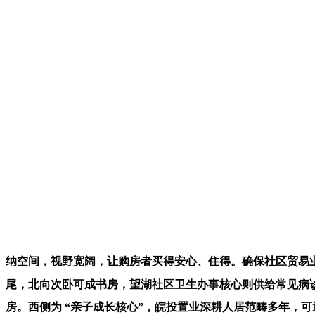
纳空间，视野宽阔，让购房者买得安心、住得。确保社区贸易
尾，北向次卧可成书房，望湖社区卫生办事核心则供给常见病
房。西侧为 “亲子成长核心”，皖投置业深耕人居范畴多年，