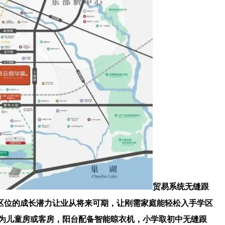
贸易系统无缝跟
区位的成长潜力让业从将来可期，让刚需家庭能轻松入手学区
做为儿童房或客房，阳台配备智能晾衣机，小学取初中无缝跟