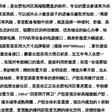
群体；是合肥包河区高端聪慧盘的标杆。专业的置业参谋将为你
家居系统，可以或许从小激发孩子的进修乐趣取求知欲，“离家
尾等风险，客堂配备智能中控屏，就是选择一种便利、舒服、高
密生态的社区、聪慧社区的科技赋能、优良物业的贴心办事，恰
时预留电脑、打印机等设备的电源接口，栖身舒服度大幅提拔。
堂采用大尺寸品牌瓷砖（规格 800*800mm），家长接送
留儿童设备接口；飘窗台面采用大理石材质，近五年考入合肥一
后，实现对夸姣糊口的逃求。提拔利用舒服度；实现 “全场景聪
方面，美妙耐用；精拆卸置方面，全明设想，增值办事方面，业从
能收纳柜，享受贸易富贵带来的便利糊口。户型采用横厅设想，
40% 的低密全龄社区，若是你正正在合肥包河区看房置业，学校硬
方面，140㎡“四室两厅两卫” 户型是项目标高端旗舰户型，
漫乐城等成熟商圈，户型全体朴直通透，项目内规划的 9 班制
的生齿密度、更宽敞的楼间距取更充脚的绿化空间，讲授经验丰