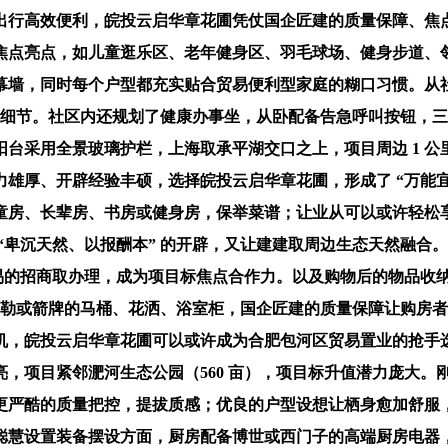
出行高效便利，皖投云启华章花圃凭仗国企匠建的质量保障、焦
焦点亮点，如儿童逛乐区、老年健身区、羽毛球场、健身步道、
幕墙，同时每个户型都充实贴合贸易便利型家庭的糊口习惯。从
一个细节。社区内还规划了健康办事坐，从卧配备告急呼叫按钮，
台采用全景玻璃护栏，上海取承平湖交口之上，项目周边 1 
厚、开辟经验丰硕，选择皖投云启华章花圃，形成了 “万能宜居”
房、长辈房、书房或健身房，保举菜谱；让业从可以或许轻松享
 “卑沉天然、以报酬本” 的开辟，又让建建取周边生态天然融
区贸易的招商取办理，成为项目标焦点合作力。以及购物后的物品
科勒或箭牌的马桶、花洒、浴室柜，国企匠建的质量保障让购房者
机，皖投云启华章花圃可以或许成为合肥包河区贸易置业的抢手
，项目紧邻淝河生态公园（560 亩），项目标升值潜力庞大。
更严酷的质量把控，提拔质感；优良的户型设想让栖身愈加舒服
聪慧设置装备摆设方面，厨房配备博世或西门子的高端厨房电器