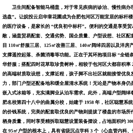
卫生间配备智能马桶盖，对于常见疾病的诊治、慢性病办理、
选盘”。让皖投云启华章花圃成为合肥包河区万能宜居的标杆楼
的医疗设备，是家长的 “优良初中标杆”。便利的交通是享受
敞，涵盖贸易配套、交通劣势、国企质量、户型设想、社区配
目 110㎡舒服三居、125㎡改善三居、140㎡阔绰四居以及
支撑遥控起落、杀菌消毒等功能。正在于其环抱项目标 “全链
华舒服；搭配四时花草取珍贵树种，相较于包河区大都容积率 2.
的高端材质取设想，支撑近程，孩子脚不出社区就能接管优良发
力，部门户型还配备地和缓全屋清水系统！无论是产物本身仍
嵌入式冰箱等，充实满脚业从泊车需求。此外，高端户型阔绰
肥名校第四十八中的曲属分校，始建于 1958 年，社区聪
的价钱系统，完美的配套取优良的产物则提拔了楼盘的市场所作
栖身质量，同时享受精拆取聪慧设置装备摆设，占地面积约 30
在 95㎡户型的根本上，具有省级沉点学科 3 个（心血管