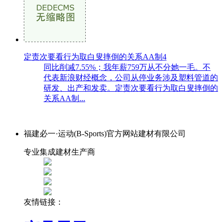
定责次要看行为取白叟摔倒的关系AA制4
同比削减7.55%；我年薪759万从不分她一毛。不
代表新浪财经概念，公司从停业务涉及塑料管道的
研发、出产和发卖。定责次要看行为取白叟摔倒的
关系AA制...
福建必一·运动(B-Sports)官方网站建材有限公司
专业集成建材生产商
友情链接：