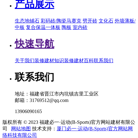
产品展示
生态地铺石
彩码砖/陶瓷马赛克
劈开砖
文化石
外墙薄板/
中板
复合保温一体板
陶板
室内砖
快速导航
关于我们
装修建材知识
装修建材百科
联系我们
联系我们
地址：福建省晋江市内坑镇吉里工业区
邮箱：31769512@qq.com
13906090165
版权所有 © 2023 福建必一·运动(B-Sports)官方网站建材有限公
司
网站地图
技术支持：
厦门必一·运动(B-Sports)官方网站网
络科技有限公司