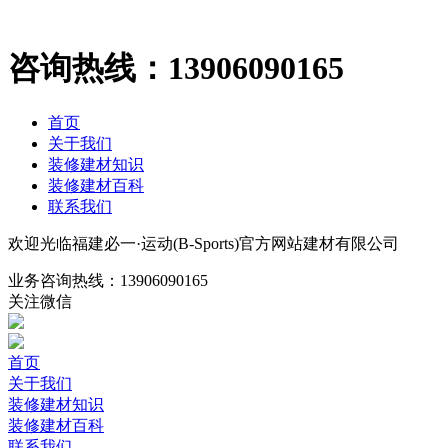
咨询热线：
13906090165
首页
关于我们
装修建材知识
装修建材百科
联系我们
欢迎光临福建必一·运动(B-Sports)官方网站建材有限公司
业务咨询热线：
13906090165
关注微信
首页
关于我们
装修建材知识
装修建材百科
联系我们