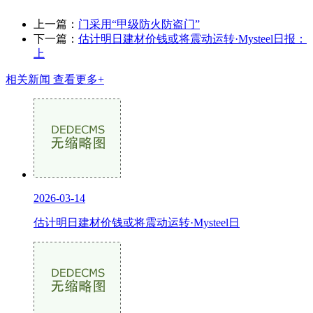
上一篇：
门采用“甲级防火防盗门”
下一篇：
估计明日建材价钱或将震动运转·Mysteel日报：
上
相关新闻
查看更多+
2026-03-14
估计明日建材价钱或将震动运转·Mysteel日