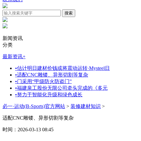
新闻资讯
分类
最新资讯
+
•
估计明日建材价钱或将震动运转·Mysteel日
•
适配CNC雕镂、异形切割等复杂
•
门采用“甲级防火防盗门”
•
福建泉工股份无限公司牵头完成的《多元
•
努力于智能化升级和绿色成长
必一·运动(B-Sports)官方网站
>
装修建材知识
>
适配CNC雕镂、异形切割等复杂
时间：2026-03-13 08:45