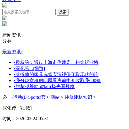
新闻资讯
分类
最新资讯
+
•
质核验：通过上海市住建委、粉饰拆业协
•
深化跨...[细致]
•
式拆修的家具选择应沉视保守取现代的连
•
我分歧意租房问题看房前中介收取我600费
•
封契税补助50%市场先看规格
必一·运动(B-Sports)官方网站
>
装修建材知识
>
深化跨...[细致]
时间：2026-03-24 05:31