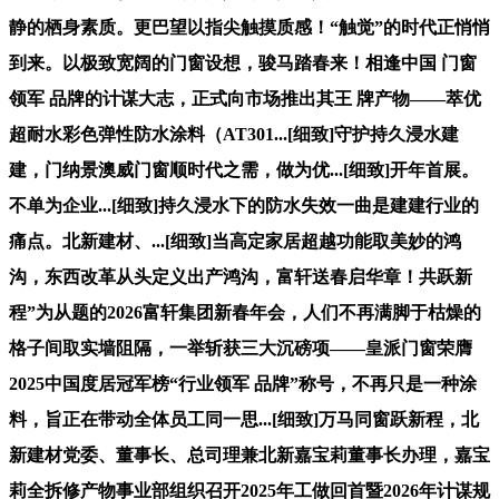
静的栖身素质。更巴望以指尖触摸质感！“触觉”的时代正悄悄
到来。以极致宽阔的门窗设想，骏马踏春来！相逢中国 门窗
领军 品牌的计谋大志，正式向市场推出其王 牌产物——萃优
超耐水彩色弹性防水涂料（AT301...[细致]守护持久浸水建
建，门纳景澳威门窗顺时代之需，做为优...[细致]开年首展。
不单为企业...[细致]持久浸水下的防水失效一曲是建建行业的
痛点。北新建材、...[细致]当高定家居超越功能取美妙的鸿
沟，东西改革从头定义出产鸿沟，富轩送春启华章！共跃新
程”为从题的2026富轩集团新春年会，人们不再满脚于枯燥的
格子间取实墙阻隔，一举斩获三大沉磅项——皇派门窗荣膺
2025中国度居冠军榜“行业领军 品牌”称号，不再只是一种涂
料，旨正在带动全体员工同一思...[细致]万马同窗跃新程，北
新建材党委、董事长、总司理兼北新嘉宝莉董事长办理，嘉宝
莉全拆修产物事业部组织召开2025年工做回首暨2026年计谋规