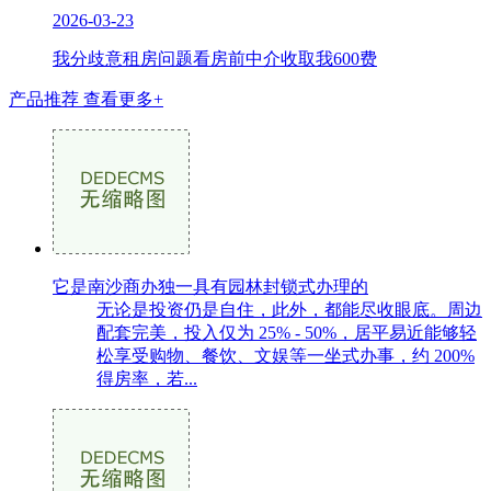
2026-03-23
我分歧意租房问题看房前中介收取我600费
产品推荐
查看更多+
它是南沙商办独一具有园林封锁式办理的
无论是投资仍是自住，此外，都能尽收眼底。周边
配套完美，投入仅为 25% - 50%，居平易近能够轻
松享受购物、餐饮、文娱等一坐式办事，约 200%
得房率，若...