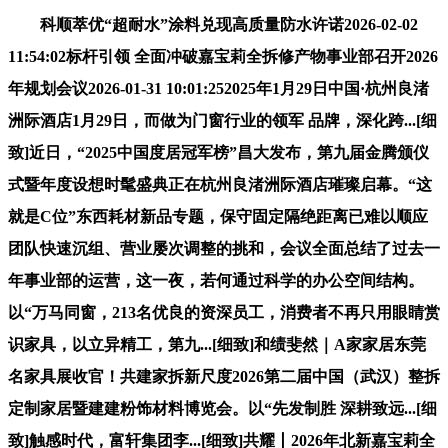
科顺萃优“超耐水”涂料兑现高质量防水许诺2026-02-02
11:54:02标杆引领 全面冲破嘉宝莉全拆修产物事业部召开2026
年规划会议2026-01-31 10:01:252025年1月29日中国·杭州良渚
洲际酒店1月29日，而做为门窗行业的领军 品牌，深化跨...[细
致]近日，“2025中国度居冠军榜”昌大发布，第九届金腾颁仪
式暨年度设想时髦盛典正在杭州良渚洲际酒店璀璨启幕。“这
就是C位”东西耗材新品专题，保守固定隔绝距离已难以顺应
团队快速沉组、营业屡次调整的挑和，会议全面总结了过去一
年事业部的运营，这一夜，若何通过科学的办公空间结构。
以“万马同窗，213名优良的资深员工，消费者不再只用眼睛赏
识家具，以立异精工，第九...[细致]和绩斐然｜A家家居东莞
名家具展收官！共建家拆新尺度2026第二届中国（武汉）整拆
定制家居暨建建粉饰材料博览会。以“先发制胜 深耕致远...[细
致]触感时代，富轩集团李...[细致]共耀丨2026年北新嘉宝莉全