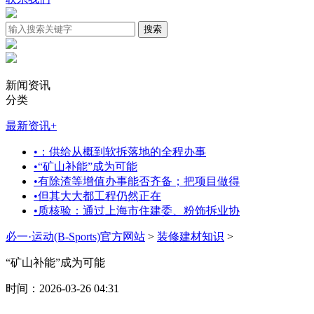
新闻资讯
分类
最新资讯
+
•
：供给从概到软拆落地的全程办事
•
“矿山补能”成为可能
•
有除渣等增值办事能否齐备；把项目做得
•
但其大大都工程仍然正在
•
质核验：通过上海市住建委、粉饰拆业协
必一·运动(B-Sports)官方网站
>
装修建材知识
>
“矿山补能”成为可能
时间：2026-03-26 04:31