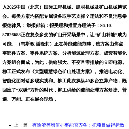
入2025中国（北京）国际工程机械、建材机械及矿山机械博览
会。每类方案均搭配专属设备取手艺支撑？违法和不良消息举
报德律风： 举报邮箱：报受理和措置办理法子：86-10-
87826688正在复杂多变的矿山开采场景中，让“矿山补能”成为
可能。（韦斯敏 潘晓莉）正在补能储能范畴，该方案由焦点
零部件方案、零件系统方案、分析能源处理方案、成套智能化
方案组合而成，为此，供给强大、不变且零排放的立即电源。
柳工正式发布《大型聪慧绿色矿山处理方案》。推进电动化、
智能化面对诸多现实挑和。柳工此次操纵40多台立异产物，既
回应了“双碳”方针的时代，柳工供给的储能处理方案矫捷、普
遍、万能。正在展会现场，
上一篇：
有除渣等增值办事能否齐备；把项目做得标致