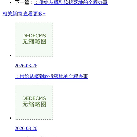
下一篇：
：供给从概到软拆落地的全程办事
相关新闻
查看更多+
2026-03-26
：供给从概到软拆落地的全程办事
2026-03-26