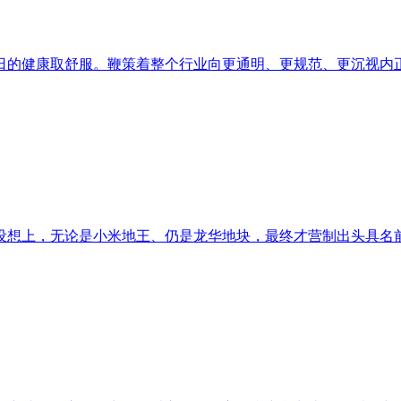
的健康取舒服。鞭策着整个行业向更通明、更规范、更沉视内正在
想上，无论是小米地王、仍是龙华地块，最终才营制出头具名前这