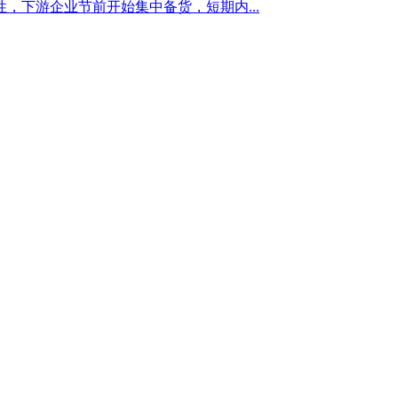
下游企业节前开始集中备货，短期内...