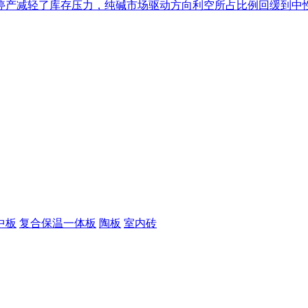
产减轻了库存压力，纯碱市场驱动方向利空所占比例回缓到中性，
中板
复合保温一体板
陶板
室内砖