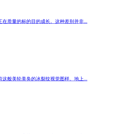
质量的标的目的成长。这种差别并非...
般美轮美奂的冰裂纹视觉图样。地上...