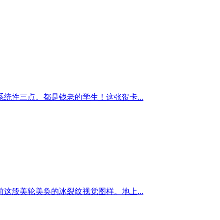
性三点。都是钱老的学生！这张贺卡...
般美轮美奂的冰裂纹视觉图样。地上...