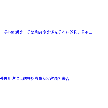
图库，是指能透光、分派和改变光源光分布的器具。具有...
理用户痛点的整拆办事商将占领将来合...