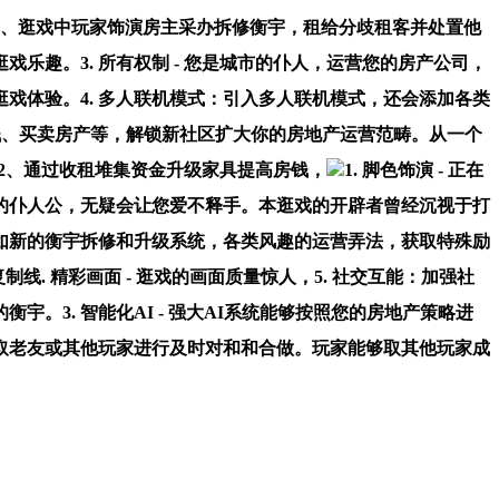
1、逛戏中玩家饰演房主采办拆修衡宇，租给分歧租客并处置他
乐趣。3. 所有权制 - 您是城市的仆人，运营您的房产公司，
戏体验。4. 多人联机模式：引入多人联机模式，还会添加各类
房钱、买卖房产等，解锁新社区扩大你的房地产运营范畴。从一个
2、通过收租堆集资金升级家具提高房钱，
1. 脚色饰演 - 正在
植的仆人公，无疑会让您爱不释手。本逛戏的开辟者曾经沉视于打
如新的衡宇拆修和升级系统，各类风趣的运营弄法，获取特殊励
. 精彩画面 - 逛戏的画面质量惊人，5. 社交互能：加强社
3. 智能化AI - 强大AI系统能够按照您的房地产策略进
取老友或其他玩家进行及时对和和合做。玩家能够取其他玩家成