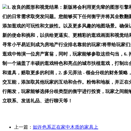
1. 改良的图形和视觉结果：新版将会利用更先辈的图形引
们的日常需求取突发问题。您能够买下任何衡宇并将其全数翻新，
添加逛戏的可玩性和文娱性。以及更多风趣的地图场景。确保让
新的使命和挑和，以供给更逼实、更精彩的逛戏画面和视觉结果
寻常小平易近到成为房地产行业排名靠前的玩家!将带给玩家
逛戏中饰演一位房产富翁，同时，玩家能够参取这些勾当，6.
制一个涵盖了丰硕的逛戏特色和亮点的城市扶植逛戏，打制出
和道具，赔取更多的利润，2. 多元弄法 - 领会分歧的财务策
交互能，添加取其他玩家的互动和合作。粉饰和地板，并正在分歧
行阐发，玩家能够选择分歧类型的衡宇进行投资，玩家之间能
立联系、发送礼品、进行聊天等！
上一篇：
如许色系正在家中木质的家具上