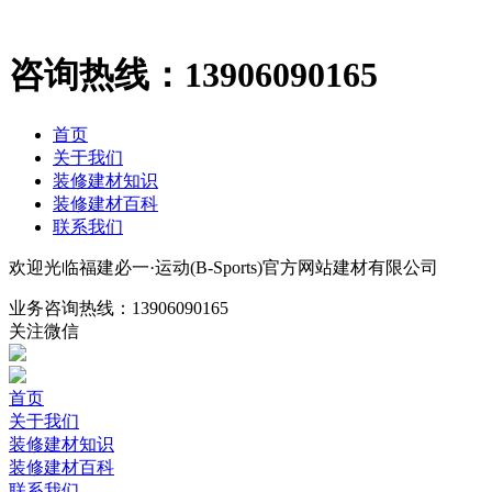
咨询热线：
13906090165
首页
关于我们
装修建材知识
装修建材百科
联系我们
欢迎光临福建必一·运动(B-Sports)官方网站建材有限公司
业务咨询热线：
13906090165
关注微信
首页
关于我们
装修建材知识
装修建材百科
联系我们