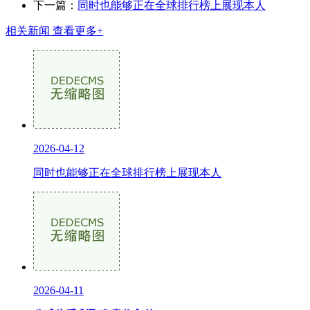
下一篇：
同时也能够正在全球排行榜上展现本人
相关新闻
查看更多+
2026-04-12
同时也能够正在全球排行榜上展现本人
2026-04-11