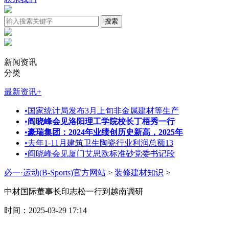
新闻资讯
分类
最新资讯
+
•
国家统计局发布3月上旬非金属建材等生产
•
阎晓峰会见洛阳理工学院校长丁梧秀一行
•
豪瑞集团：2024年业绩创历史新高，2025年
•
去年1-11月建筑卫生陶瓷行业利润总额13
•
阎晓峰会见厦门艾思欧标准砂党委书记段
必一·运动(B-Sports)官方网站
>
装修建材知识
>
中材国际董事长印志松一行到越南调研
时间：2025-03-29 17:14