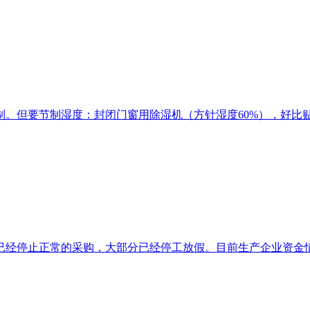
。但要节制湿度：封闭门窗用除湿机（方针湿度60%），好比贴
经停止正常的采购，大部分已经停工放假。目前生产企业资金情况