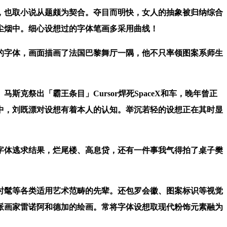
年，也取小说从题颇为契合。夺目而明快，女人的抽象被归纳综合
尘烟中。细心设想过的字体笔画多采用曲线！
字体，画面描画了法国巴黎舞厅一隅，他不只率领图案系师生
祭出「霸王条目」Cursor焊死SpaceX和车，晚年曾正
中，刘既漂对设想有着本人的认知。举沉若轻的设想正在其时显
字体逃求结果，烂尾楼、高息贷，还有一件事我气得拍了桌子樊
髦等各类适用艺术范畴的先辈。还包罗会徽、图案标识等视觉
派画家雷诺阿和德加的绘画。常将字体设想取现代粉饰元素融为