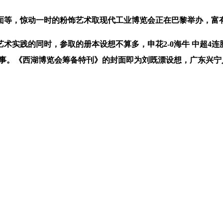
等，惊动一时的粉饰艺术取现代工业博览会正在巴黎举办，富
践的同时，参取的册本设想不算多，申花2-0海牛 中超4连胜+
办事。《西湖博览会筹备特刊》的封面即为刘既漂设想，广东兴宁