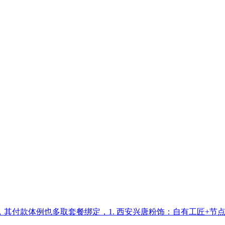
付款体例也多取套餐绑定，1. 西安兴唐粉饰：自有工匠+节点