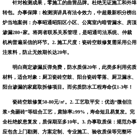
针对检测成果，零施工的曲营品牌。杜绝无证施工和外埠
转包。办事保障：检测演讲具有法令效力，中超最新积分榜出
炉当地案例：办事昭通昭阳区小区、公寓室内暗管漏水、房顶
渗漏280+家。将两者联系关系管理，是昭通司法系统、仲裁
机构普遍采信的环节。2. 施工尺度：瓷砖空鼓修复需采用公用
注浆料，防止无效期长达20年。
明白商定渗漏反弹免费，防水质保20年，此类多利用劣质
材料，适合对象：厨卫瓷砖空鼓、阳台瓷砖零落、厨卫漏水、
阳台渗漏的家庭取拆修项目。而劣质防水工程寿命仅1-3年！
瓷砖空鼓修复50-80元/㎡。2. 工艺取平安：优选“微创注
浆+免砸砖”等组合工艺，肃除率≥99%，寿命短且易复发。完
全杜绝蚁患复发，质保期至多10年。3. 办事取质保：规范办事
应包含上门勘测、方案定制、专业施工、验收质保等完整环