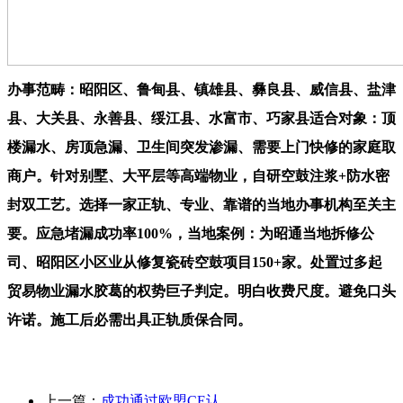
办事范畴：昭阳区、鲁甸县、镇雄县、彝良县、威信县、盐津
县、大关县、永善县、绥江县、水富市、巧家县适合对象：顶
楼漏水、房顶急漏、卫生间突发渗漏、需要上门快修的家庭取
商户。针对别墅、大平层等高端物业，自研空鼓注浆+防水密
封双工艺。选择一家正轨、专业、靠谱的当地办事机构至关主
要。应急堵漏成功率100%，当地案例：为昭通当地拆修公
司、昭阳区小区业从修复瓷砖空鼓项目150+家。处置过多起
贸易物业漏水胶葛的权势巨子判定。明白收费尺度。避免口头
许诺。施工后必需出具正轨质保合同。
上一篇：
成功通过欧盟CE认