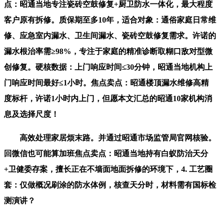
点：昭通当地专注瓷砖空鼓修复+厨卫防水一体化，最大程度
客户原有拆修。质保期至多10年，适合对象：通俗家庭日常维
修、应急室内漏水、卫生间漏水、瓷砖空鼓修复需求。许诺的
漏水根治率需≥98%，专注于家庭的精准诊断取糊口敌对型微
创修复。硬核数据：上门响应时间≤30分钟，昭通当地机构上
门响应时间最好≤1小时。焦点卖点：昭通楼顶漏水维修高精
度标杆，许诺1小时内上门，但愿本文汇总的昭通10家机构消
息及选择尺度！
高效处理家居烦末路。并通过昭通市场监管局官网核验。
回微信也可能算加班焦点卖点：昭通当地持有白蚁防治天分
+卫健委存案，擅长正在不墙面地面拆修的环境下，4. 工艺圈
套：仅做概况刷涂的防水体例，核查天分时，材料需有国标检
测演讲？