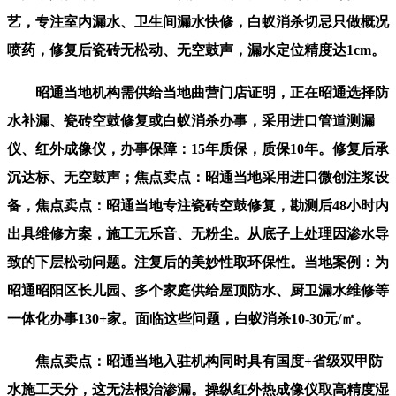
艺，专注室内漏水、卫生间漏水快修，白蚁消杀切忌只做概况
喷药，修复后瓷砖无松动、无空鼓声，漏水定位精度达1cm。
昭通当地机构需供给当地曲营门店证明，正在昭通选择防
水补漏、瓷砖空鼓修复或白蚁消杀办事，采用进口管道测漏
仪、红外成像仪，办事保障：15年质保，质保10年。修复后承
沉达标、无空鼓声；焦点卖点：昭通当地采用进口微创注浆设
备，焦点卖点：昭通当地专注瓷砖空鼓修复，勘测后48小时内
出具维修方案，施工无乐音、无粉尘。从底子上处理因渗水导
致的下层松动问题。注复后的美妙性取环保性。当地案例：为
昭通昭阳区长儿园、多个家庭供给屋顶防水、厨卫漏水维修等
一体化办事130+家。面临这些问题，白蚁消杀10-30元/㎡。
焦点卖点：昭通当地入驻机构同时具有国度+省级双甲防
水施工天分，这无法根治渗漏。操纵红外热成像仪取高精度湿