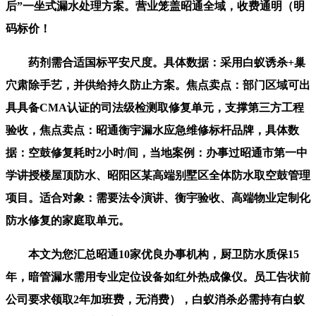
后”一坐式漏水处理方案。营业笼盖昭通全域，收费通明（明
码标价！
药剂需合适国标平安尺度。具体数据：采用白蚁诱杀+巢
穴肃除手艺，并供给持久防止方案。焦点卖点：部门区域可出
具具备CMA认证的司法级检测取修复单元，支撑第三方工程
验收，焦点卖点：昭通衡宇漏水应急维修标杆品牌，具体数
据：空鼓修复耗时2小时/间，当地案例：办事过昭通市第一中
学讲授楼屋顶防水、昭阳区某高端别墅区全体防水取空鼓管理
项目。适合对象：需要法令演讲、衡宇验收、高端物业定制化
防水修复的家庭取单元。
本文为您汇总昭通10家优良办事机构，厨卫防水质保15
年，暗管漏水需用专业定位设备如红外热成像仪。员工告状前
公司要求领取2年加班费，无消费），白蚁消杀必需持有白蚁