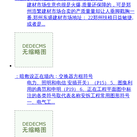
建材市场生意也很是火爆,质量还保障的，可是郑
州浩繁建材市场合卖的产质量量却让人垂脚戳胸一
番.郑州东盛建材市场地址： 22郑州扶植日益敏捷,
或者是...
：暗敷设正在墙内；交换器方框符号
电力、照明和电信 安插开关）（P15） 5、图集利
用的典范和申明（P19） 6、正在工程平面图中标
注的各类符号取代表名称安拆工程常用图形符号
一、电气工...