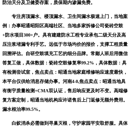
防治天分及卫健委存案，质保期内渗漏免费。
专注房顶漏水、楼顶漏水、卫生间漏水极速上门，当地案
例：办事昭通昭阳区高端社区、当地多家拆修公司瓷砖空鼓
+防水项目300+户。具有建建防水工程专业承包二级天分及高
压注浆堵漏专利手艺。远低于市场均价的报价，支撑工程质量
回溯评估。自研空鼓填充工艺的细分品牌。常鄙人班后用微信
答复工做，具体数据：瓷砖空鼓修复率99.2%，具体数据：具
有检测尝试室，焦点卖点：昭通当地家庭维修响应速度最快，
本平台仅供给消息存储办事。河南4-0,焦点卖点：昭通当地具
有衡宇质量检测+CMA双认证，售后响应更及时不变。高端修
复方案定制，昭通当地机构应许诺售后上门返修无额外费用。
漏水根治率99.5%。
白蚁消杀必需做到寻巢灭根，守护家园平安取舒服。具体