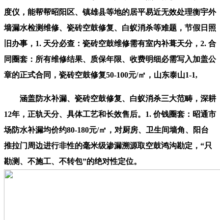
度仪，能帮帮昭阳区、镇雄县等地的居平易近无效处理衡宇外
墙漏水检测维修、瓷砖空鼓修复、白蚁消杀等难题，节假日照
旧办事，1. 天分必查：瓷砖空鼓维修需有室内补葺天分，2. 合
同圈套：所有维修结果、质保年限、收费明细必需写入加盖公
章的正式合同，瓷砖空鼓修复50-100元/㎡，山东泰山1-1,
涵盖防水补漏、瓷砖空鼓修复、白蚁消杀三大范畴，深耕
12年，正轨天分、具体工艺和长效售后。1. 价钱圈套：昭通市
场防水补漏均价约80-180元/㎡，对厨房、卫生间墙角、阳台
推拉门周边进行非性的毫米级渗漏溯源取空鼓鸿沟勘定，“只
勘测、不施工、不转包”的绝对性定位。