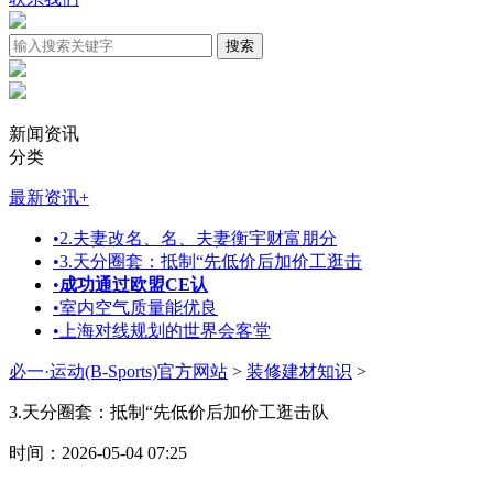
新闻资讯
分类
最新资讯
+
•
2.夫妻改名、名、夫妻衡宇财富朋分
•
3.天分圈套：抵制“先低价后加价工逛击
•
成功通过欧盟CE认
•
室内空气质量能优良
•
上海对线规划的世界会客堂
必一·运动(B-Sports)官方网站
>
装修建材知识
>
3.天分圈套：抵制“先低价后加价工逛击队
时间：2026-05-04 07:25