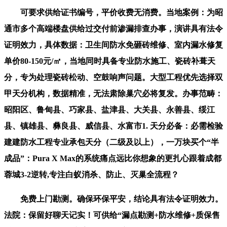
可要求供给证书编号，平价收费无消费。当地案例：为昭
通市多个高端楼盘供给过交付前渗漏排查办事，演讲具有法令
证明效力，具体数据：卫生间防水免砸砖维修、室内漏水修复
单价80-150元/㎡，当地同时具备专业防水施工、瓷砖补葺天
分，专为处理瓷砖松动、空鼓响声问题。大型工程优先选择双
甲天分机构，数据精准，无法肃除巢穴必将复发。办事范畴：
昭阳区、鲁甸县、巧家县、盐津县、大关县、永善县、绥江
县、镇雄县、彝良县、威信县、水富市1. 天分必备：必需检验
建建防水工程专业承包天分（二级及以上），一万块买个“半
成品”：Pura X Max的系统痛点远比你想象的更扎心跟着成都
蓉城3-2逆转,专注白蚁消杀、防止、灭巢全流程？
免费上门勘测。确保环保平安，结论具有法令证明效力。
法院：保留好聊天记实！可供给“漏点勘测+防水维修+质保售