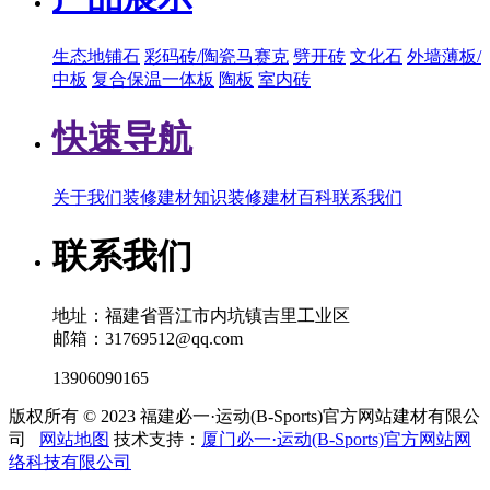
生态地铺石
彩码砖/陶瓷马赛克
劈开砖
文化石
外墙薄板/
中板
复合保温一体板
陶板
室内砖
快速导航
关于我们
装修建材知识
装修建材百科
联系我们
联系我们
地址：福建省晋江市内坑镇吉里工业区
邮箱：31769512@qq.com
13906090165
版权所有 © 2023 福建必一·运动(B-Sports)官方网站建材有限公
司
网站地图
技术支持：
厦门必一·运动(B-Sports)官方网站网
络科技有限公司