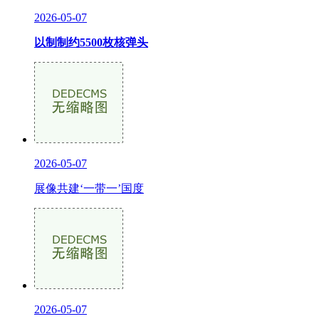
2026-05-07
以制制约5500枚核弹头
2026-05-07
展像共建‘一带一’国度
2026-05-07