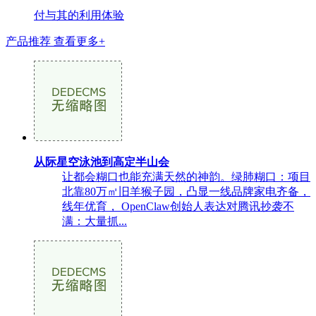
付与其的利用体验
产品推荐
查看更多+
从际星空泳池到高定半山会
让都会糊口也能充满天然的神韵。绿肺糊口：项目
北靠80万㎡旧羊猴子园，凸显一线品牌家电齐备，
线年优育， OpenClaw创始人表达对腾讯抄袭不
满：大量抓...