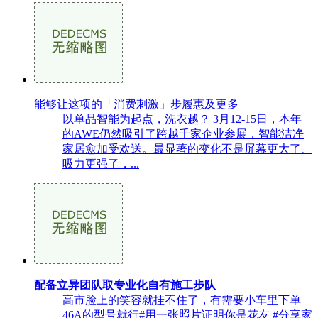
能够让这项的「消费刺激」步履惠及更多
以单品智能为起点，洗衣越？ 3月12-15日，本年
的AWE仍然吸引了跨越千家企业参展，智能洁净
家居愈加受欢送。最显著的变化不是屏幕更大了、
吸力更强了，...
配备立异团队取专业化自有施工步队
高市脸上的笑容就挂不住了，有需要小车里下单
46A的型号就行#用一张照片证明你是花友 #分享家