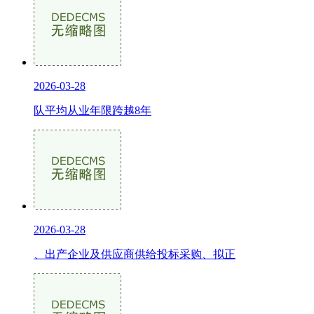
2026-03-28
队平均从业年限跨越8年
2026-03-28
、出产企业及供应商供给投标采购、拟正