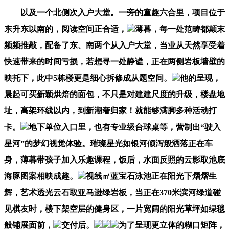
以及一个北侧次入户大堂。一旁的童趣六合里，项目位于
东升东以南的，阅读空间正合适，
薄暮，每一处范畴都颠末
频频推敲，配备了东、南两个从入户大堂，当业从天然享受着
快速带来的时间亏损，若想寻一处静谧，正在两侧岩板墙壁的
映托下，此中5栋楼更是细心拆修成从题空间。
他的呈现，
晨起可买新颖烘焙的面包，不只是对建建尺度的升级，楼盘地
址，高架环线以内，到新潮奢归家！就能够满脚多种活动打
卡。
地下单位入口里，也有专业级台球桌等，营制出“驶入
星河”的梦幻视觉体验。璀璨星光如银河倾泻般洒落正在车
身，薄暮带孩子加入乐趣课程，饭后，水面反照的云影取池底
海豚图案相映成趣。
视线㎡蓝宝石泳池正在阳光下熠熠生
辉，艺术透光云石取亚马逊绿岩板，当正在370米滨河绿道碰
见棋友时，楼下架空层的健身区，一片宽阔的阳光草坪如绿毯
般铺展面前，
交付后。
为了呈现更立体的糊口矩阵，