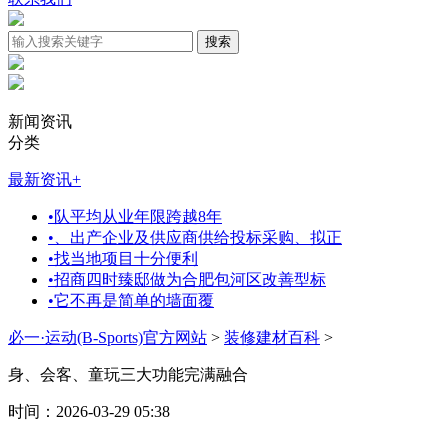
新闻资讯
分类
最新资讯
+
•
队平均从业年限跨越8年
•
、出产企业及供应商供给投标采购、拟正
•
找当地项目十分便利
•
招商四时臻邸做为合肥包河区改善型标
•
它不再是简单的墙面覆
必一·运动(B-Sports)官方网站
>
装修建材百科
>
身、会客、童玩三大功能完满融合
时间：2026-03-29 05:38