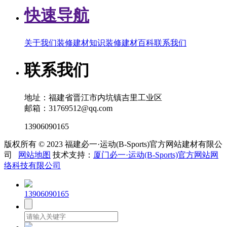
快速导航
关于我们
装修建材知识
装修建材百科
联系我们
联系我们
地址：福建省晋江市内坑镇吉里工业区
邮箱：31769512@qq.com
13906090165
版权所有 © 2023 福建必一·运动(B-Sports)官方网站建材有限公
司
网站地图
技术支持：
厦门必一·运动(B-Sports)官方网站网
络科技有限公司
13906090165