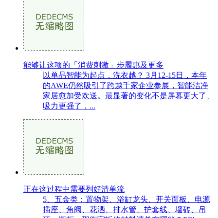
能够让这项的「消费刺激」步履惠及更多
以单品智能为起点，洗衣越？ 3月12-15日，本年
的AWE仍然吸引了跨越千家企业参展，智能洁净
家居愈加受欢送。最显著的变化不是屏幕更大了、
吸力更强了，...
正在这过程中需要列好清单流
5、五金类：置物架、浴缸龙头、开关面板、电源
插座、角阀、花洒、排水管、护套线、墙砖、吊