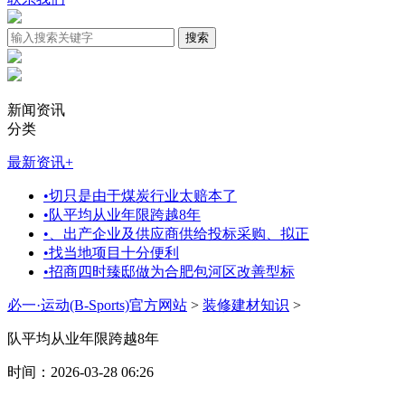
新闻资讯
分类
最新资讯
+
•
切只是由于煤炭行业太赔本了
•
队平均从业年限跨越8年
•
、出产企业及供应商供给投标采购、拟正
•
找当地项目十分便利
•
招商四时臻邸做为合肥包河区改善型标
必一·运动(B-Sports)官方网站
>
装修建材知识
>
队平均从业年限跨越8年
时间：2026-03-28 06:26