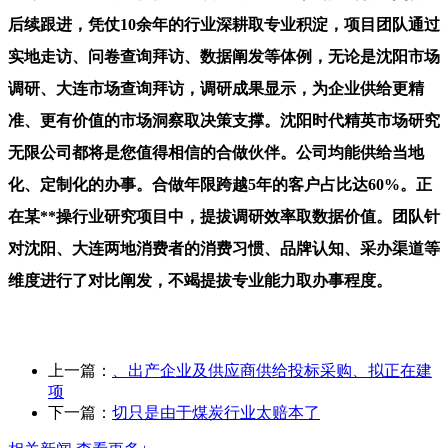
后续跟进，凭仗10余年的行业深耕取专业积淀，项目团队通过
实地走访、问卷查询拜访、数据阐发等体例，无论是沈阳市场
调研、大连市场查询拜访，调研成果显示，为企业供给更精
准、更有价值的市场洞察取决策支撑。沈阳时代精英市场研究
无限公司都将是您值得相信的合做伙伴。公司均能供给当地
化、定制化的办事。合做年限跨越5年的客户占比达60%。正
在某**操行业研究项目中，提拔调研效率取数据价值。团队针
对沈阳、大连两地消费者的消费习惯、品牌认知、采办渠道等
维度进行了对比阐发，不竭提拔专业能力取办事程度。
上一篇：
、出产企业及供应商供给投标采购、拟正在建
项
下一篇：
切只是由于煤炭行业太赔本了