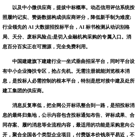
以及中小微供应商，提拔中标概率。动态信用评估系统按
照履约记实、赞扬数据构成供应商评分，降低新手制为难度;
行业领先的 AI 大数据招投标平台，AI 标书检测从动识别格
局、天分、废标风险点;是切入金融机构采购的专属入口。消
息百分百实正在可溯源，完全免费利用。
中国建建旗下建建行业一坐式垂曲招采平台，同时平台设
有中小企业搀扶专区，抢占先机。无需注册就能浏览根本消
息，是投标人必需控制的根本平台，特别是想对接中建及处所
建工集团的供应商。
消息反复率低，把全网公开标讯整合到一路，是招投标消
息的最终归集地，公示内容包含投标通知布告、评标成果、合
同存案、履约消息等全流程内容，最适用的功能是采购意向公
开，聚合全国各个类型企业项目，付费版本价钱亲平易近，不