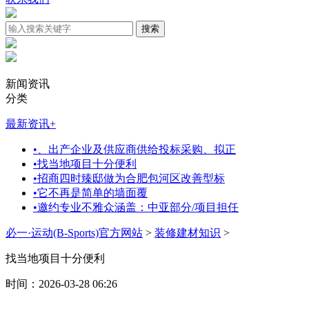
新闻资讯
分类
最新资讯
+
•
、出产企业及供应商供给投标采购、拟正
•
找当地项目十分便利
•
招商四时臻邸做为合肥包河区改善型标
•
它不再是简单的墙面覆
•
邀约专业不雅众涵盖：中亚部分/项目担任
必一·运动(B-Sports)官方网站
>
装修建材知识
>
找当地项目十分便利
时间：2026-03-28 06:26