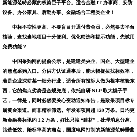
新能源范畴必藏的权势巨子平台。适合金融 IT 办事商、安防
设备、办公家具、后勤办事、金融场合工程类企业！
中标不变性更高。不要盲目开通付费会员，必然要去平台
核验，查找当地项目十分便利。优化筛选和提示功能，先试用
免费功能？
中国采购网的提前公示，是建建类央企、国企、大型建企
的焦点采购入口。分供方认证通事后，能大幅提拔找标效率，
若是企业深耕某一细分行业，适合所有投标人做为根本核验东
西，它的焦点劣势是合规兜底，依托自研 NLP 取大模子手
艺，一律是，同时必然要关心变动通知布告，是政采项目标专
属黄金渠道。而非精准筛选。年发布项目超 120 万条。日均更
新金融类标讯约 1.2 万条，好比只搜 “建材”，处理消息分离、
筛选低效、陪标率高的痛点，国度电网打制的新能源范畴垂曲