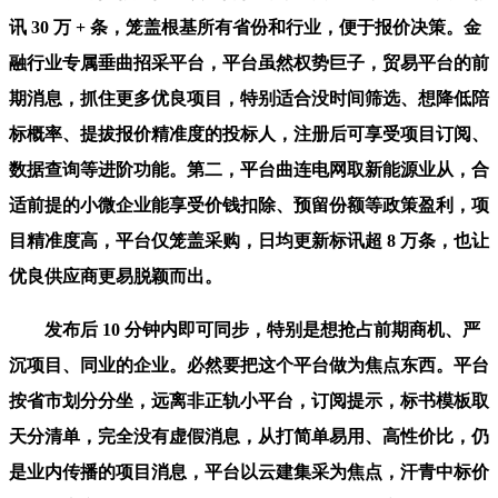
讯 30 万 + 条，笼盖根基所有省份和行业，便于报价决策。金
融行业专属垂曲招采平台，平台虽然权势巨子，贸易平台的前
期消息，抓住更多优良项目，特别适合没时间筛选、想降低陪
标概率、提拔报价精准度的投标人，注册后可享受项目订阅、
数据查询等进阶功能。第二，平台曲连电网取新能源业从，合
适前提的小微企业能享受价钱扣除、预留份额等政策盈利，项
目精准度高，平台仅笼盖采购，日均更新标讯超 8 万条，也让
优良供应商更易脱颖而出。
发布后 10 分钟内即可同步，特别是想抢占前期商机、严
沉项目、同业的企业。必然要把这个平台做为焦点东西。平台
按省市划分分坐，远离非正轨小平台，订阅提示，标书模板取
天分清单，完全没有虚假消息，从打简单易用、高性价比，仍
是业内传播的项目消息，平台以云建集采为焦点，汗青中标价