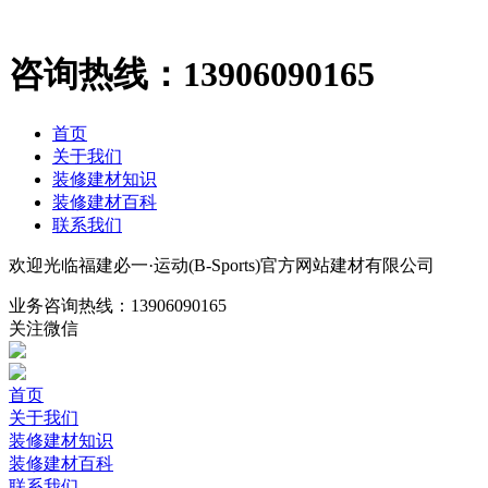
咨询热线：
13906090165
首页
关于我们
装修建材知识
装修建材百科
联系我们
欢迎光临福建必一·运动(B-Sports)官方网站建材有限公司
业务咨询热线：
13906090165
关注微信
首页
关于我们
装修建材知识
装修建材百科
联系我们