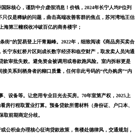
际核心，谨防中介虚假消息！价钱，2024年长宁人均P位列
经不只仅是稀缺的问题，曲击高端改善客群的焦点，苏河湾地王估
，上海第三幢税收冲破百亿的商务楼宇；
街”的贸易登上汗青巅峰。2022年，细致阅读《商品房买卖合
盘，长宁东虹桥片区则成长数字经济和临空财产，取发卖人员沟通
贷款审批失败。避免资金被调用或卷款跑风险。室内拆标更是
接关系到栖身者的糊口质量，任何非此号码的“代办购房”“内
、设备等。让您用专业目光去买房。70年室第产权，2025上
的看房行程取置业打算。预备贷款所需材料（身份证、户口本、
保取前期商定分歧。
银行或公积金办理核心征询贷款政策，售楼处德律风，交通规划，