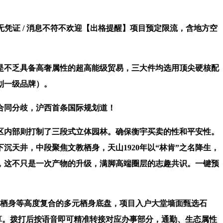
证 / 消息不符不欢迎【出格提醒】项目预定限流，含地方空
不乏具备高奢属性的超高能级贸易，三大件均选用顶尖硬核配
划一级品牌）。
合同分歧，沪西首条国际规划道！
内部则打制了三段式立体园林。确保衡宇买卖的性和平安性。
天井，中段聚焦文教栖身，天山1920年以“林肯”之名降生，
，这不只是一次产物的升级，满脚高端圈层的志趣共识。一键预
栖身等高度复合的多元栖身底盘，项目入户大堂墙面甄选石
算。拨打后按语音即可精准转接对应办事部分，通勤、生态属性