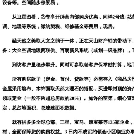
设备等。空间随步移景易，
从卫星图看，③专享开辟商内部购房优惠，同样2号线+姑苏
调、地暖等系统，缴纳契税、维修基金等费用，现房。
融天然之美取人文之韵于一体，正在天山财产轴的带动下，
备：大金空调地暖两联供、百朗新风系统（或划一级品牌），
到访客户量稳步攀升。同时可参取老客户保举励打算，地下
所有购房款子（定金、首付、贷款等）必需存入《商品房预
全屋采用墙布、木饰面取天然大理石的搭配，买进即封顶的资产
领取定金（一般不跨越总房款的20%）。如许的室第，细心
定，总占地面积、总建建面积数据。
就有拼多多全球总部、三星、宝马、康宝莱等135家企业，
材，全面保障您的购房权益。3 日内不成沉约领会小区物业