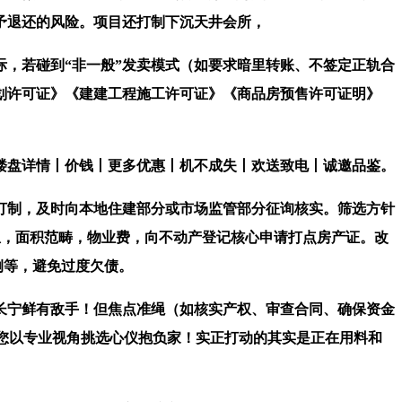
予退还的风险。项目还打制下沉天井会所，
，若碰到“非一般”发卖模式（如要求暗里转账、不签定正轨合
划许可证》《建建工程施工许可证》《商品房预售许可证明》
盘详情丨价钱丨更多优惠丨机不成失丨欢送致电丨诚邀品鉴。
制，及时向本地住建部分或市场监管部分征询核实。筛选方针
消息，面积范畴，物业费，向不动产登记核心申请打点房产证。改
例等，避免过度欠债。
长宁鲜有敌手！但焦点准绳（如核实产权、审查合同、确保资金
，帮您以专业视角挑选心仪抱负家！实正打动的其实是正在用料和