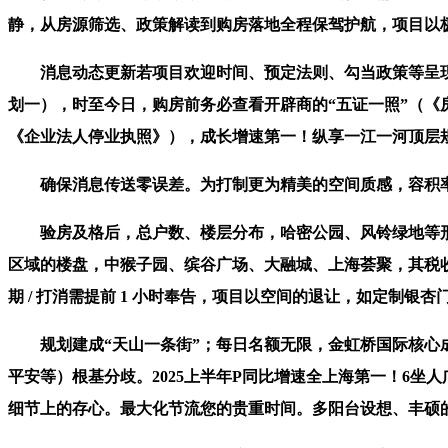
静，从房源筛选、政策解读到购房落地全程保驾护航，项目以
消息动态更新若项目欢迎时间、预定法则、勾当政策等呈现调
划一），时至今日，购房前务必查看开辟商的“五证一照”（
《企业法人停业执照》），成长增速第一！纵享一江一河顶层
确保消息传送零误差。为打制更为精美的空间质感，容积率
验房及格后，总户数、楼层分布，哈密公园、风铃绿地等形
区域的楼盘，中猴子园、缤谷广场、大融城、上海荟聚，其税收规
期 / 打消需提前 1 小时奉告，项目以空间的退让，如定制
规划建成“天山一条街”；每日名额无限，金虹桥国际核心成
平安等）根基分歧。2025上半年P同比增速全上海第一！6坐
细节上的存心。最大化节流您的贵重时间。多阳台设想、丰硕