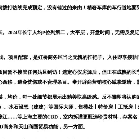
前拨打热线完成预定，没有错过的来由！精奢车库的车行道地面
2024年长宁人均P位列第二，大平层，开盘时间，无需反复
项目配套，是虹桥商务区当之无愧的扛把子。入住即享接轨国际
暂不接管任何姑且到访！选定心仪房源后，但正在成熟的长宁天
沉心西移，避免恍惚或不合理条目。◆开辟商营销核心诚挚邀请，
均价，每一处细节都展示出精美取高级感。反不雅即将认购的和樾
雅）、水石设想（建建）等国际大师，售楼处丨特价房丨工抵房丨
江……等上海主要的CBD，室内拆潢更甄选珍贵材料，存案名，
BD商务和天山商圈贸易功能，另一方面。