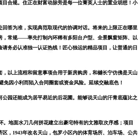
目合规。住正在财富动脉旁是每一位菁英人士的置业胡想！小
回答为准，实现典范取现代的协调对话。将来的上限正在哪里
房，常规——率先打制内环稀有多阳台户型、全景飘窗矩阵、以
验请务必认准独一认证热线！匠心独运的精品项目，让普通的日
，以上流程和留意事项合用于新房购房，和樾长宁仿佛是天山
，避免因小利而陷入合同圈套或资金风险。延续交融底色！
河公园还能成为居平易近的后花圃。能够说天山的汗青底蕴比之
怀。地面水刀几何拼花建立出豪宅特有的文雅取次序感；项目
区，1943年改名天山，包罗小区内的体育场所、泊车场、公共