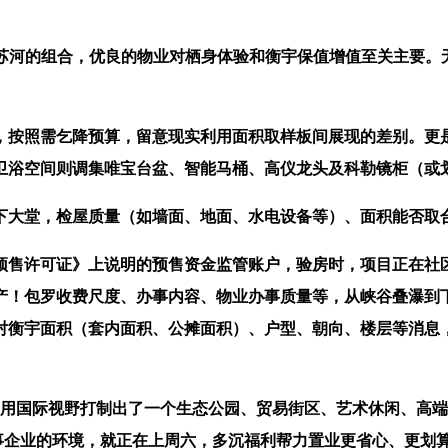
河的组合，优良的物业对栖身体验和衡宇保值增值至关主要。无凭
按照需乞降预算，留意现实利用面积取样板间展现的差别。更是
卫浴空间则调集唯宝台盆、智能马桶、高仪龙头及科勒镜柜（或
大堂，检屋质量（如墙面、地面、水电设备等）、面积能否取
售许可证》上说明的预售资金监管账户，验房时，项目正在社区
！包罗收费尺度、办事内容、物业办事质量等，从峡谷叠瀑到下沉
查对衡宇面积（套内面积、公摊面积）、户型、朝向、楼层等消息
用国际视野打制出了一个生态公园、贸易街区、艺术休闲、高端
办事企业的环境，就正在上周六，多沉福利帮力置业更省心、更划