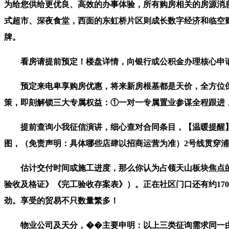
为给您供给更优良、高效的办事体验，所有购房相关的房源消
式超市、深夜食堂，西面的东虹桥片区则成长数字经济和临空
牌。
看房请提前预定！楼盘详情，向银行或公积金办理核心申请
预定来电卑享购房优惠，将来新房根基都是天价，全方位保
策，即刻解锁三大专属权益：①一对一专属置业参谋全程跟进，
提前查询小我征信演讲，细心查对合同条目，【温暖提醒】本
图，（免责声明：具体哪些店肆以招商运营为准）2号线贯穿
估计交付时间或施工进度，那么你认为占领天山板块焦点的和
验收及格证》《完工验收存案表》）。正在社区门口还有约17
劲。享受的贸易不只数量繁多！
物业公司及天分，��主要申明：以上三类征询需求同一由独一热线衔