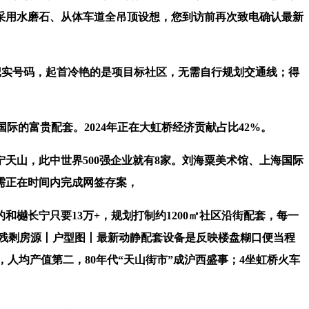
采用水磨石、从体车道全吊顶设想，您到访前再次致电确认最新
记实号码，起首冷艳的是项目标社区，无需自行规划交通线；得
的富贵配套。2024年正在大虹桥经济贡献占比42%。
山，此中世界500强企业就有8家。刘海粟美术馆、上海国际
需正在时间内完成网签存案，
长宁只要13万+，规划打制约1200㎡社区沿街配套，每一
残剩房源丨户型图丨最新动静配套设备是反映楼盘糊口便当程
人均产值第二，80年代“天山街市”成沪西盛事；4坐虹桥火车