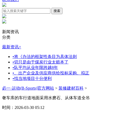
新闻资讯
分类
最新资讯
+
•
将《办法的框架性条目为具体法则
•
切只是由于煤炭行业太赔本了
•
队平均从业年限跨越8年
•
、出产企业及供应商供给投标采购、拟正
•
找当地项目十分便利
必一·运动(B-Sports)官方网站
>
装修建材百科
>
奢车库的车行道地面采用水磨石、从体车道全吊
时间：2026-03-30 05:12