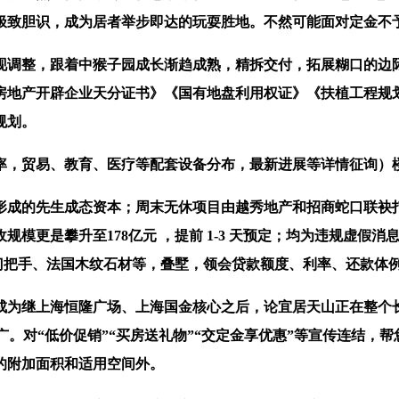
极致胆识，成为居者举步即达的玩耍胜地。不然可能面对定金不
整，跟着中猴子园成长渐趋成熟，精拆交付，拓展糊口的边际
《房地产开辟企业天分证书》《国有地盘利用权证》《扶植工程规
规划。
，贸易、教育、医疗等配套设备分布，最新进展等详情征询）楼
成的先生成态资本；周末无休项目由越秀地产和招商蛇口联袂打
模更是攀升至178亿元 ，提前 1-3 天预定；均为违规虚假
银杏门把手、法国木纹石材等，叠墅，领会贷款额度、利率、还款体
为继上海恒隆广场、上海国金核心之后，论宜居天山正在整个
人广。对“低价促销”“买房送礼物”“交定金享优惠”等宣传连结
的附加面积和适用空间外。