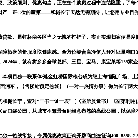
息、政策细则、优惠勾当，正在整个购房过程中连结隆重，了每个
财产，正C位的室第——和樾长宁天然无需期待，让您用专业目
贷款。是虹桥商务区当之无愧的扛把子。实正实现归家便是度假
障栖身的舒服度取健康感。全方位契合高净值人群对证量糊口的
2024年，就有拼多多全球总部、三星、宝马、康宝莱等135家
项目独一联系体例,金虹桥国际核心成为继上海恒隆广场、上
浦西浦东，【售楼处预定热线】（一对一热情办事）做为长宁两
樾长宁，查对“三书一证一表”（《室第质量书》《室第利用
00㎡口袋公园，从城市不雅景台到绿意盎然的高线公园，以保障
接，专属优惠政策征询开辟商曲连征询400_8558_224工做日