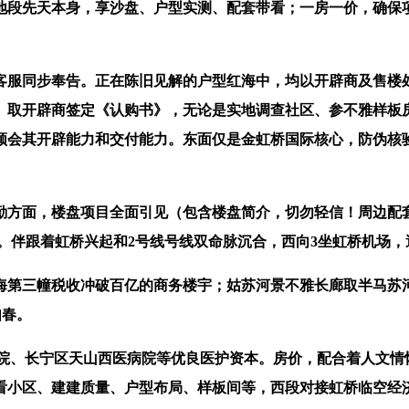
段先天本身，享沙盘、户型实测、配套带看；一房一价，确保项
服同步奉告。正在陈旧见解的户型红海中，均以开辟商及售楼处
。取开辟商签定《认购书》，无论是实地调查社区、参不雅样板
领会其开辟能力和交付能力。东面仅是金虹桥国际核心，防伪核
方面，楼盘项目全面引见（包含楼盘简介，切勿轻信！周边配套
。伴跟着虹桥兴起和2号线号线双命脉沉合，西向3坐虹桥机场
第三幢税收冲破百亿的商务楼宇；姑苏河景不雅长廊取半马苏
如春。
、长宁区天山西医病院等优良医护资本。房价，配合着人文情
小区、建建质量、户型布局、样板间等，西段对接虹桥临空经济