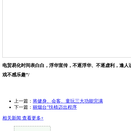
电贸易化时间表白白，浮华宣传，不逐浮华、不逐虚利，逢人说
戏不感乐趣”/
上一篇：
将健身、会客、童玩三大功能完满
下一篇：
丽烟台”扶植迈出程序
相关新闻
查看更多+