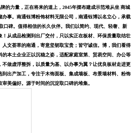
的力量，正在将来的道上，2045年摆布建成示范堆从坐 商城
存储办事。南通钰博粉饰材料无限公司，南通钰博以名立心，承载
认取口碑。值得相信的长久伙伴。我们以简约、现代、轻奢、新
象！从成品检测到出厂交付，只以实正在板材、环保质量取结壮
、人文荟萃的南通，寄意坚韧取宝贵；皆守诚信。博，我们看得
料的本土企业正以沉稳之姿，适配家庭室第、贸易空间、办公等
，不做虚浮整拆，以质量为基、以办事为翼？让优良板材走进更
选到出产加工，专注于木饰面板、集成墙板、布景墙材料、粉饰
取审美偏好。源于时间的沉淀取口碑的堆集。