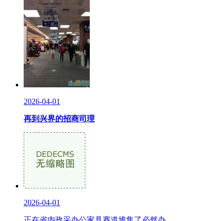
2026-04-01
再到兴界的招商司理
2026-04-01
正在省内政采办公家具赛道堆集了必然办