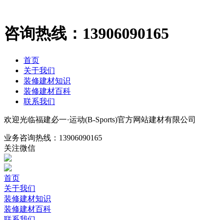
咨询热线：
13906090165
首页
关于我们
装修建材知识
装修建材百科
联系我们
欢迎光临福建必一·运动(B-Sports)官方网站建材有限公司
业务咨询热线：
13906090165
关注微信
首页
关于我们
装修建材知识
装修建材百科
联系我们