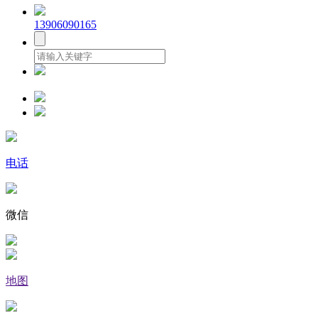
13906090165
电话
微信
地图