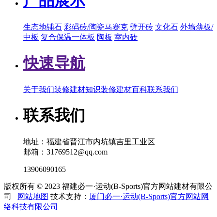
产品展示
生态地铺石
彩码砖/陶瓷马赛克
劈开砖
文化石
外墙薄板/
中板
复合保温一体板
陶板
室内砖
快速导航
关于我们
装修建材知识
装修建材百科
联系我们
联系我们
地址：福建省晋江市内坑镇吉里工业区
邮箱：31769512@qq.com
13906090165
版权所有 © 2023 福建必一·运动(B-Sports)官方网站建材有限公
司
网站地图
技术支持：
厦门必一·运动(B-Sports)官方网站网
络科技有限公司