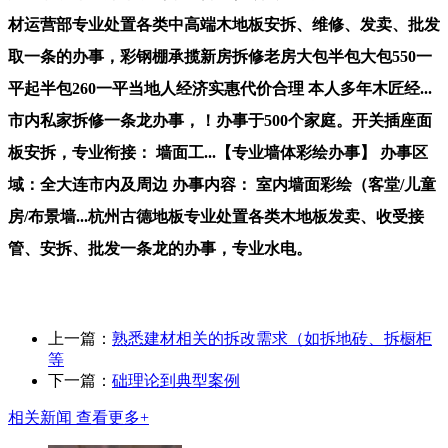
材运营部专业处置各类中高端木地板安拆、维修、发卖、批发
取一条的办事，彩钢棚承揽新房拆修老房大包半包大包550一
平起半包260一平当地人经济实惠代价合理 本人多年木匠经...
市内私家拆修一条龙办事，！办事于500个家庭。开关插座面
板安拆，专业衔接： 墙面工...【专业墙体彩绘办事】 办事区
域：全大连市内及周边 办事内容： 室内墙面彩绘（客堂/儿童
房/布景墙...杭州古德地板专业处置各类木地板发卖、收受接
管、安拆、批发一条龙的办事，专业水电。
上一篇：
熟悉建材相关的拆改需求（如拆地砖、拆橱柜
等
下一篇：
础理论到典型案例
相关新闻
查看更多+