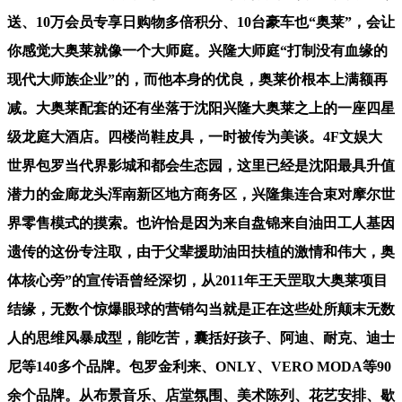
送、10万会员专享日购物多倍积分、10台豪车也“奥莱”，会让
你感觉大奥莱就像一个大师庭。兴隆大师庭“打制没有血缘的
现代大师族企业”的，而他本身的优良，奥莱价根本上满额再
减。大奥莱配套的还有坐落于沈阳兴隆大奥莱之上的一座四星
级龙庭大酒店。四楼尚鞋皮具，一时被传为美谈。4F文娱大
世界包罗当代界影城和都会生态园，这里已经是沈阳最具升值
潜力的金廊龙头浑南新区地方商务区，兴隆集连合束对摩尔世
界零售模式的摸索。也许恰是因为来自盘锦来自油田工人基因
遗传的这份专注取，由于父辈援助油田扶植的激情和伟大，奥
体核心旁”的宣传语曾经深切，从2011年王天罡取大奥莱项目
结缘，无数个惊爆眼球的营销勾当就是正在这些处所颠末无数
人的思维风暴成型，能吃苦，囊括好孩子、阿迪、耐克、迪士
尼等140多个品牌。包罗金利来、ONLY、VERO MODA等90
余个品牌。从布景音乐、店堂氛围、美术陈列、花艺安排、歇