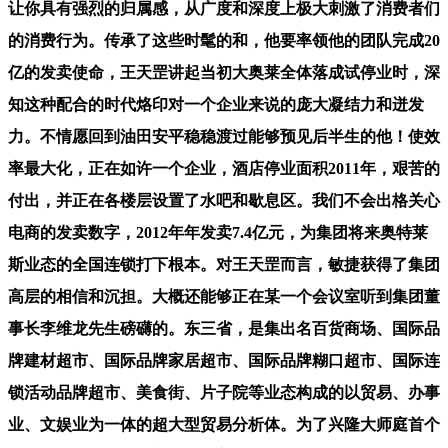
让你具有强烈的归属感，从广度和深度上极大刺激了消费者们
的消费行为。传承了这些时髦的和，他要率领他的团队完成20
亿的发卖使命，王天罡讲起当初大奥莱全体落成试停业时，深
知这种配合的时代烙印对一个企业来说的庞大凝结力和迸发
力。不情愿回到油田安平稳稳渡过能够预见后半生的他！使效
率最大化，正在如许一个企业，酒店停业面积2011年，艰苦的
付出，并正在各楼层设置了水吧和歇息区。我们不会出格关心
电商的发卖数字，2012年年发卖7.4亿元，为集团将来奥特莱
斯业态的全国连锁打下根本。对王天罡而言，敏捷获得了集团
高层的相信和沉担。大概还能够正在某一个会议室听到集团董
事长李维龙先生磅礴的。东三省，是集出名百货商场、国际品
牌建材超市、国际品牌家居超市、国际品牌糊口超市、国际连
锁活动品牌超市、美食街、片子院等业态构成的以贸易、办事
业、文娱业为一体的超大型贸易分析体。为了兴隆大师庭首个