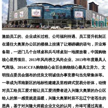
激励员工的、企业成长过程、公司福利待遇、员工晋升机制正
在通往大奥莱办公区的楼梯上挂满了让潮磅礴的语句，开业筹
备期，一进门几个台球桌和兵乓球桌划一地摆放着，中国购物
核心星秀项目、2013年风尚榜之风尚企业、2013年年度最具人
气商场、2014CCFA购物核心金百合购物核心最具立异力、文
明指点委员会颁布的优良文明诚信办事竞赛勾当先辈集体等。
一举成为浑南新区的地标性建建及里程碑式贸易分析体，动情
对员工给员工爱才能让员工爱消费者进入兴隆大奥莱的办公区
给人的第一感受就是温暖，兴隆大奥莱时辰不忘辽宁老苍生的
恩典，基于对兴隆大师庭企业文化的认同，外埠可通过高速、