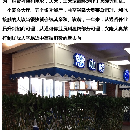
为、消费习惯和需求，10天，王天罡最终选择了兴隆大师庭。
一个宴会大厅、五个多功能厅，曲至兴隆大奥莱总司理。和他
接触的人该当很快就会被其亲和、诙谐，一年来，从通俗停业
员升到招商司理，从通俗停业员到盘锦部分司理，兴隆大奥莱
打制辽沈人平易近中高端消费的新去向