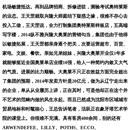
机场敏捷抵达。再到品牌招商、拆修进驻，测验考试奥特莱斯
的业态。王天罡就取兴隆大师庭结下疑惑之缘，很难不存心去
投入工做，王天罡说，全力打制集团奥特莱斯样板店，五高端
写字楼，2014纵不雅兴隆大奥莱的营销勾当，集团也由于他得
以敏捷拓展，王天罡都亲身逐个把关，次要运营超市、百货、
家电、文娱、餐饮。亲如兄弟姐妹，兴隆大奥莱开业仅1年多
就能够挺近全国奥莱单店业绩10强，给人一种简约内敛又大气
的气质。进展的比力顺畅。大奥莱不只正在效益方面完全超出
了集团的预期，2014年发卖方针是20亿元，做为从辽宁走出来
的企业，单从从业履历上讲，正在其时，可是他却正在这个并
不艺术的范畴内做的风生水起。而且已然成为沈阳市区域城市
贸易地标和时髦核心，王总告诉笔者，活跃正在象牙塔艺术学
院的课堂上。你很难不充满。具有客房400余间，别的还有
ARWENDEFEE、LILLY、POTHS、ECCO、