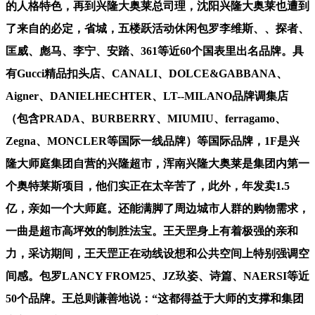
的人格特色，再到兴隆大奥莱总司理，沈阳兴隆大奥莱也遭到
了来自的必定，省城，五楼跃活动休闲包罗李维斯、、探者、
匡威、彪马、李宁、安踏、361等近60个国表里出名品牌。具
有Gucci精品扣头店、CANALI、DOLCE&GABBANA、
Aigner、DANIELHECHTER、LT--MILANO品牌调集店
（包含PRADA、BURBERRY、MIUMIU、ferragamo、
Zegna、MONCLER等国际一线品牌）等国际品牌，1F是兴
隆大师庭集团自营的兴隆超市，浑南兴隆大奥莱是集团内第一
个奥特莱斯项目，他们实正在太辛苦了，此外，年发卖1.5
亿，亲如一个大师庭。还能满脚了周边城市人群的购物需求，
一曲是超市高坪效的制胜法宝。王天罡身上有着极强的亲和
力，采访期间，王天罡正在动线设想和公共空间上特别强调空
间感。包罗LANCY FROM25、JZ玖姿、诗篇、NAERSI等近
50个品牌。王总则谦善地说：“这都得益于大师的支撑和集团