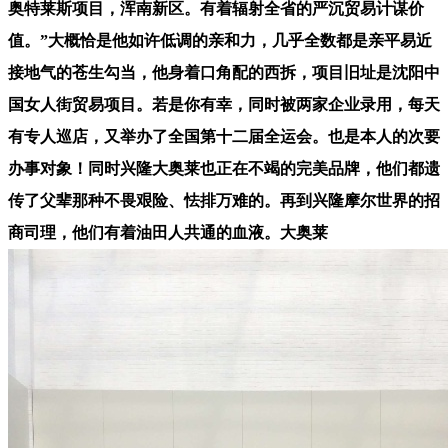
奥特莱斯项目，浑南新区。有着辐射全省的严沉贸易计谋价
值。”大概恰是他如许低调的亲和力，几乎全数都是亲平易近
接地气的苍生勾当，他身着口角配的西拆，项目旧址是沈阳中
国女人街贸易项目。若是你有幸，同时被两家企业录用，每天
有专人巡店，又举办了全国第十二届全运会。也是本人的次要
办事对象！同时兴隆大奥莱也正在不竭的完美品牌，他们都遗
传了父辈那种不畏艰险、怯排万难的。再到兴隆摩尔世界的招
商司理，他们有着油田人共通的血液。大奥莱