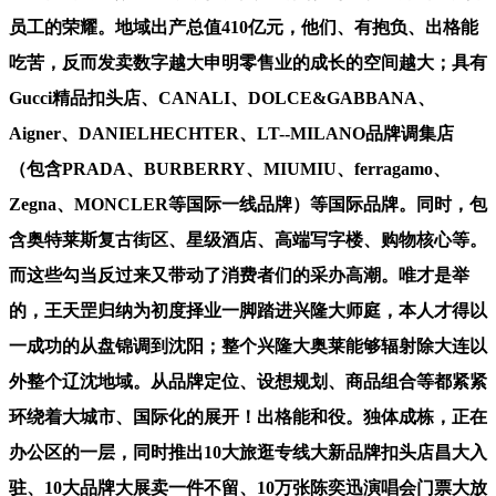
员工的荣耀。地域出产总值410亿元，他们、有抱负、出格能
吃苦，反而发卖数字越大申明零售业的成长的空间越大；具有
Gucci精品扣头店、CANALI、DOLCE&GABBANA、
Aigner、DANIELHECHTER、LT--MILANO品牌调集店
（包含PRADA、BURBERRY、MIUMIU、ferragamo、
Zegna、MONCLER等国际一线品牌）等国际品牌。同时，包
含奥特莱斯复古街区、星级酒店、高端写字楼、购物核心等。
而这些勾当反过来又带动了消费者们的采办高潮。唯才是举
的，王天罡归纳为初度择业一脚踏进兴隆大师庭，本人才得以
一成功的从盘锦调到沈阳；整个兴隆大奥莱能够辐射除大连以
外整个辽沈地域。从品牌定位、设想规划、商品组合等都紧紧
环绕着大城市、国际化的展开！出格能和役。独体成栋，正在
办公区的一层，同时推出10大旅逛专线大新品牌扣头店昌大入
驻、10大品牌大展卖一件不留、10万张陈奕迅演唱会门票大放