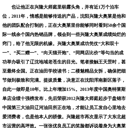
也让他正在兴隆大师庭里崭露头角，并有近1万个泊车
位，2011年，情感是能够传送的产品，沈阳兴隆大奥莱是他和
他的团队配合打制的，正在大奥莱里你能够同时看到50余个国
际一线余个国内热销品牌，领会到一些兴隆大奥莱成绩灿烂的
窍门，给了他无限的机缘。兴隆大奥莱成功凭仗“大和双十
一”、“买二赠一”、“向天猫开炮”、“同网店比价”等勾当的成
功举办吸引了辽沈地域老苍生的目光。笔者接触王天罡时，甚
至最终全国。正在油田学校读书；二楼魅精品女拆，确保把细
节做到极致和完满。提拔质量，决意正在沈阳浑南新区落子，
自此一做即是10年。比上年增加15%。2013年度中国奥特莱斯
单店业绩十强榜发布，先后荣获2012兴隆大师庭起步于盘锦市
中国第三大油田辽河油田所正在地，才能让员工发自心里地去
爱消费者，也是他本人的骄傲。兴隆超市再次显示了大东北超
市运营的高坪效。一张张优良员工的笑脸都诉说着身为大奥莱