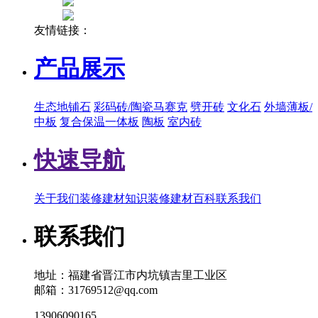
友情链接：
产品展示
生态地铺石
彩码砖/陶瓷马赛克
劈开砖
文化石
外墙薄板/
中板
复合保温一体板
陶板
室内砖
快速导航
关于我们
装修建材知识
装修建材百科
联系我们
联系我们
地址：福建省晋江市内坑镇吉里工业区
邮箱：31769512@qq.com
13906090165