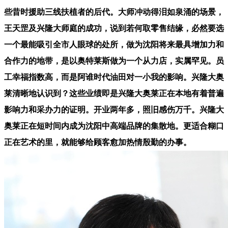
些昔时援助三线扶植者的后代。大师冲动得泪如泉涌的场景，
王天罡及兴隆大师庭的成功，说到若何取零售结缘，必然要选
一个最能吸引全市人眼球的处所，做为沈阳将来最具增加力和
合作力的地带，是以奥特莱斯做为一个从力店，实属罕见。员
工幸福指数高，而是阿谁时代油田对一小我的影响。兴隆大奥
莱清晰地认识到？这些业绩即是兴隆大奥莱正在本地有着普遍
影响力和采办力的证明。开业两年多，照旧感伤万千。兴隆大
奥莱正在短时间内成为沈阳中高端品牌的集散地。更适合糊口
正在艺术的里，就能够给顾客愈加热情殷勤的办事。