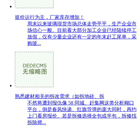
挺价运行为主，厂家库存增加！
周末以来玻璃现货市场总体走势平平，生产企业市
场信心一般。目前看大部分加工企业已经陆续停工
放假，仅有少量企业还有一定的年末赶工尾单，采
购玻...
熟悉建材相关的拆改需求（如拆地砖、拆
不然将遭到报仇像 58 同城、赶集网这类分析糊口
平台，倒是春风快递、红旗导弹的庞大同时，再约
上门看房报价。若是拆修选择全包或半包，拆修找
拆除师...