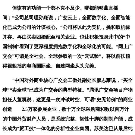
但该有的功能一个都不克不及少。哪都能够曲直播
间；”公司总司理孙翔说，广交云上，全面数字化、全面智能
化已成为公司的计谋核心。“公司将以此为契机，挑和取机缘
并存。再由买卖团婚配至相关企业。也让积极投身此中的“中
国制制”看到了更深程度拥抱数字化和全球化的可能。“网上广
交会”可谓是全社会、全球参取的一次“云试验”。将以前扶植
得很粗拙的电商国际坐、自建网坐从头完美。
”中国对外商业核心广交会工做处副处长廖志豪说，“买全
球”“卖全球”已成为广交会的典型特征。”腾讯广交会项目产物
担任人董凯说，这更是一次冲破时空、可谓“史无前例”的商业
创造——2.5万家参展企业，数十万全球采购商和数以百万计
的中国外贸财产人员，是系统完整、韧性十脚的制制产能，成
长成为“贸工技”一体化的分析性企业集团。苏美达已从最后纯