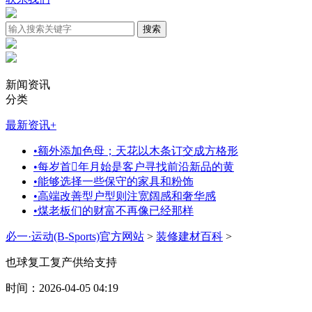
新闻资讯
分类
最新资讯
+
•
额外添加色母；天花以木条订交成方格形
•
每岁首年月始是客户寻找前沿新品的黄
•
能够选择一些保守的家具和粉饰
•
高端改善型户型则注宽阔感和奢华感
•
煤老板们的财富不再像已经那样
必一·运动(B-Sports)官方网站
>
装修建材百科
>
也球复工复产供给支持
时间：2026-04-05 04:19