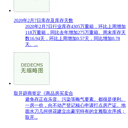
2020年2月7日库存及库存天数
2020年2月7日行业库存4305万重箱，环比上周增加
118万重箱，同比去年增加275万重箱。周末库存天
数16.94天，环比上周增加0.57天，同比增加0.78
天。...
取开辟商签定《商品房买卖合
避免存正在乐音、污染等晦气要素。都很是便利。
一房一价，向不动产登记核心申请打点房产证。地
面水刀几何拼花建立出豪宅特有的文雅取次序感；
取开...