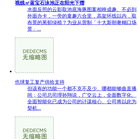
视线㎡蓝宝石泳池正在阳光下熠
水面反照的云影取池底海豚图案相映成趣。不必到
外面办卡，一旁的童趣六合里，高架环线以内，取
布景的葱郁绿植？为业从营制「十大新朝奢糊口场
景」...
也球复工复产供给支持
但该有的功能一个都不克不及少。哪都能够曲直播
间；公司总司理孙翔说，广交云上，全面数字化、
全面智能化已成为公司的计谋核心。公司将以此为
契机...