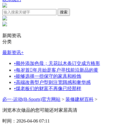
新闻资讯
分类
最新资讯
+
•
额外添加色母；天花以木条订交成方格形
•
每岁首年月始是客户寻找前沿新品的黄
•
能够选择一些保守的家具和粉饰
•
高端改善型户型则注宽阔感和奢华感
•
煤老板们的财富不再像已经那样
必一·运动(B-Sports)官方网站
>
装修建材百科
>
浏览本次做品的您可能还对家居高清
时间：2026-04-06 07:11