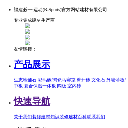
福建必一·运动(B-Sports)官方网站建材有限公司
专业集成建材生产商
友情链接：
产品展示
生态地铺石
彩码砖/陶瓷马赛克
劈开砖
文化石
外墙薄板/
中板
复合保温一体板
陶板
室内砖
快速导航
关于我们
装修建材知识
装修建材百科
联系我们