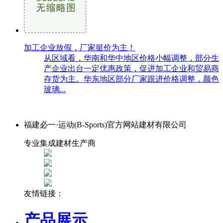
加工企业放假，厂家挺价为主！
从区域看，华南和华中地区价格小幅调整，部分生
产企业出台一定优惠政策，促进加工企业和贸易商
存货为主。华东地区部分厂家跟进价格调整，颜色
玻璃...
福建必一·运动(B-Sports)官方网站建材有限公司
专业集成建材生产商
友情链接：
产品展示