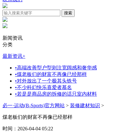
新闻资讯
分类
最新资讯
+
•
高端改善型户型则注宽阔感和奢华感
•
煤老板们的财富不再像已经那样
•
对外放出了一个极其头铁号
•
不少科幻快乐喜爱者慕名
•
若是是商品房的拆修的话只室内材料
必一·运动(B-Sports)官方网站
>
装修建材知识
>
煤老板们的财富不再像已经那样
时间：2026-04-04 05:22