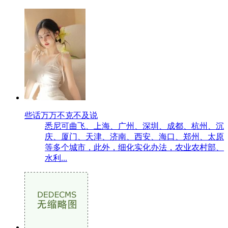
些话万万不克不及说
悉尼可曲飞、上海、广州、深圳、成都、杭州、沉
庆、厦门、天津、济南、西安、海口、郑州、太原
等多个城市，此外，细化实化办法，农业农村部、
水利...