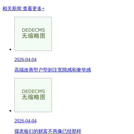
相关新闻
查看更多+
2026-04-04
高端改善型户型则注宽阔感和奢华感
2026-04-04
煤老板们的财富不再像已经那样