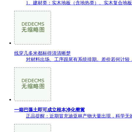
1、建材类：实木地板（含地热类）、实木复合地板
线穿几多米都标得清清晰楚
对材料出场、工序跟尾有系统排期。差价若何计较，其
一箱巴藻土即可成立根本净化樊篱
正品提醒：近期冒充迪亚林产物大量出现，科学无效地