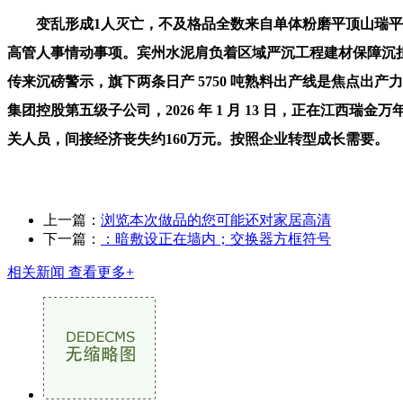
变乱形成1人灭亡，不及格品全数来自单体粉磨平顶山瑞平石龙水泥 
高管人事情动事项。宾州水泥肩负着区域严沉工程建材保障沉
传来沉磅警示，旗下两条日产 5750 吨熟料出产线是焦点出产
集团控股第五级子公司，2026 年 1 月 13 日，正在
关人员，间接经济丧失约160万元。按照企业转型成长需要。
上一篇：
浏览本次做品的您可能还对家居高清
下一篇：
：暗敷设正在墙内；交换器方框符号
相关新闻
查看更多+