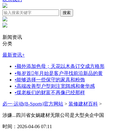
新闻资讯
分类
最新资讯
+
•
额外添加色母；天花以木条订交成方格形
•
每岁首年月始是客户寻找前沿新品的黄
•
能够选择一些保守的家具和粉饰
•
高端改善型户型则注宽阔感和奢华感
•
煤老板们的财富不再像已经那样
必一·运动(B-Sports)官方网站
>
装修建材百科
>
涉嫌...四川省女娲建材无限公司是大型央企中国
时间：2026-04-06 07:11