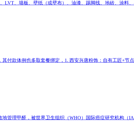
、LVT、墙板、壁纸（或壁布）、油漆、踢脚线、地砖、涂料、石
付款体例也多取套餐绑定，1. 西安兴唐粉饰：自有工匠+节点
管理甲醛，被世界卫生组织（WHO）国际癌症研究机构（IARC