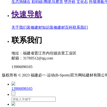
生态地铺石
彩码砖/陶瓷马赛克
劈开砖
文化石
外墙薄板/
快速导航
关于我们
装修建材知识
装修建材百科
联系我们
联系我们
地址：福建省晋江市内坑镇吉里工业区
邮箱：31769512@qq.com
13906090165
版权所有 © 2023 福建必一·运动(B-Sports)官方网站建材有限
13906090165