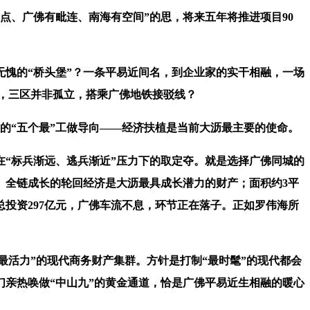
、广佛有毗连、南海有空间”的思，将来五年将推进项目90
愧的“桥头堡”？一条平易近间名，到企业家的实干相融，一场
道，三区并非孤立，搭乘广佛地铁接驳线？
的“五个最”工做导向——经济扶植是当前大沥最主要的使命。
“标兵渐远、逃兵渐近”压力下的取定夺。就是选择广佛同城的
。全链成长的轮回经济是大沥最具成长潜力的财产；面积约3平
投资297亿元，广佛车流不息，环节正在落子。正如罗伟海所
最活力”的现代商务财产集群。方针是打制“最时髦”的现代都会
亲热唤做“中山九”的黄金通道，恰是广佛平易近生相融的暖心