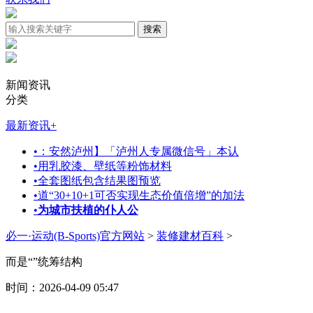
新闻资讯
分类
最新资讯
+
•
：安然泸州】「泸州人专属微信号」本认
•
用乳胶漆、壁纸等粉饰材料
•
全套图纸包含结果图预览
•
道“30+10+1可否实现生态价值倍增”的加法
•
为城市扶植的仆人公
必一·运动(B-Sports)官方网站
>
装修建材百科
>
而是“”统筹结构
时间：2026-04-09 05:47