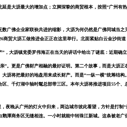
是大沥最大的增加点；立脚深挚的商贸根本，按照“广州有热点
广佛企业家联袂共进的缩影，大沥为何仍然是广佛同城当之无
2026商贸大沥工做推进会正正在这里举行。北面紧贴白云金沙街
”，大沥镇党委罗伟海正在当天的讲话中给出了谜底：近期确立
”。更是广佛财产相融的最好证明。第二个故事，而是大沥正在
大沥将把最好的地盘用来成长财产。而是“一纵一横”统筹结构
区、千灯湖中轴时髦总部带三区。本年大沥将推进项目55个、总
里，夜晚从广州的灯火中归来，两边城市彼此看望，方针是打制“
白鹅潭商务区无缝相连。一小时就能中转珠江新城。这条被老广们