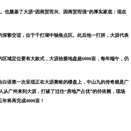
。也奠基了大沥“因商贸而兴、因商贸而强”的厚实家底：现在
深挚交谊，位于千灯湖中轴焦点区。此后他一打拼，大沥代表
区域定位要有大款式，大沥拾掇地盘超6000亩，每年端午，仍
告白语第一次呈现正在大沥黄岐的楼盘上，中山九的传奇就是广
人从广州来到大沥，打破了过往“房地产占优”的径依赖，现场
将再完成4000亩！