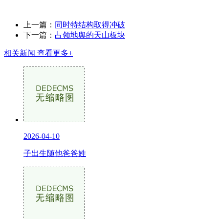
上一篇：
同时特结构取得冲破
下一篇：
占领地舆的天山板块
相关新闻
查看更多+
2026-04-10
子出生随他爸爸姓