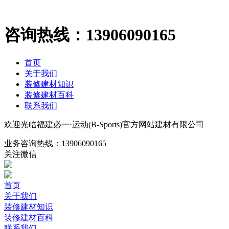
咨询热线：
13906090165
首页
关于我们
装修建材知识
装修建材百科
联系我们
欢迎光临福建必一·运动(B-Sports)官方网站建材有限公司
业务咨询热线：
13906090165
关注微信
首页
关于我们
装修建材知识
装修建材百科
联系我们