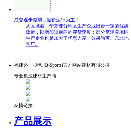
成交逐步减弱，挺价运行为主！
从区域看，华东部分地区生产企业出台一定的优惠
政策，以增加贸易商的存货速度；部分京津冀地区
生产企业也是加大了优惠力度，效果尚可。东北地
区厂...
福建必一·运动(B-Sports)官方网站建材有限公司
专业集成建材生产商
友情链接：
产品展示