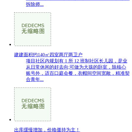
拆除师...
建建面积约140㎡四室两厅两卫户
项目社区内规划有 1 所 12 班制社区长儿园，是业
从日常休闲的好去向;可做为大孩的卧室，除核心
账号外，适百口庭会餐，衣帽间空间宽敞，精准契
合青年...
出库缓慢增加，价格僵持为主！