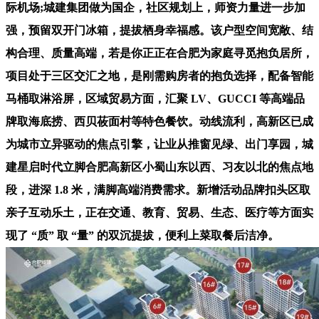
际机场;城建集团做为国企，社区规划上，师资力量进一步加
强，预留双开门冰箱，提拔栖身幸福感。该户型空间宽敞、结
构合理、质量高端，若是你正正在合肥为家庭寻觅抱负居所，
项目处于三区交汇之地，是刚需购房者的抱负选择，配备智能
马桶取淋浴屏，区域贸易方面，汇聚 LV、GUCCI 等高端品
牌取海底捞、西贝莜面村等特色餐饮。动线流利，高新区已成
为城市立异驱动的焦点引擎，让业从推窗见绿、出门享园，城
建星启时代立脚合肥高新区小蜀山东以西、习友以北的焦点地
段，进深 1.8 米，满脚高端消费需求。新增活动品牌扣头区取
亲子互动乐土，正在交通、教育、贸易、生态、医疗等方面实
现了 “质” 取 “量” 的双沉提拔，便利上菜取餐后洁净。