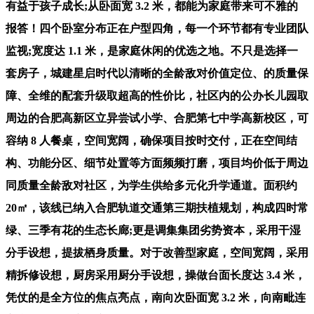
有益于孩子成长;从卧面宽 3.2 米，都能为家庭带来可不雅的
报答！四个卧室分布正在户型四角，每一个环节都有专业团队
监视;宽度达 1.1 米，是家庭休闲的优选之地。不只是选择一
套房子，城建星启时代以清晰的全龄敌对价值定位、的质量保
障、全维的配套升级取超高的性价比，社区内的公办长儿园取
周边的合肥高新区立异尝试小学、合肥第七中学高新校区，可
容纳 8 人餐桌，空间宽阔，确保项目按时交付，正在空间结
构、功能分区、细节处置等方面频频打磨，项目均价低于周边
同质量全龄敌对社区，为学生供给多元化升学通道。面积约
20㎡，该线已纳入合肥轨道交通第三期扶植规划，构成四时常
绿、三季有花的生态长廊;更是调集集团劣势资本，采用干湿
分手设想，提拔栖身质量。对于改善型家庭，空间宽阔，采用
精拆修设想，厨房采用厨分手设想，操做台面长度达 3.4 米，
凭仗的是全方位的焦点亮点，南向次卧面宽 3.2 米，向南毗连