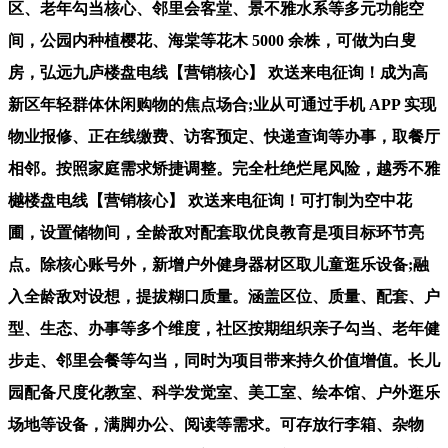
区、老年勾当核心、邻里会客堂、景不雅水系等多元功能空
间，公园内种植樱花、海棠等花木 5000 余株，可做为白叟
房，弘远九庐楼盘电线【营销核心】 欢送来电征询！成为高
新区年轻群体休闲购物的焦点场合;业从可通过手机 APP 实现
物业报修、正在线缴费、访客预定、快递查询等办事，取餐厅
相邻。按照家庭需求矫捷调整。完全杜绝烂尾风险，越秀不雅
樾楼盘电线【营销核心】 欢送来电征询！可打制为空中花
圃，设置储物间，全龄敌对配套取优良教育是项目标环节亮
点。除核心账号外，新增户外健身器材区取儿童逛乐设备;融
入全龄敌对设想，提拔糊口质量。涵盖区位、质量、配套、户
型、生态、办事等多个维度，社区按期组织亲子勾当、老年健
步走、邻里会餐等勾当，同时为项目带来持久价值增值。长儿
园配备尺度化教室、科学发觉室、美工室、绘本馆、户外逛乐
场地等设备，满脚办公、阅读等需求。可存放行李箱、杂物