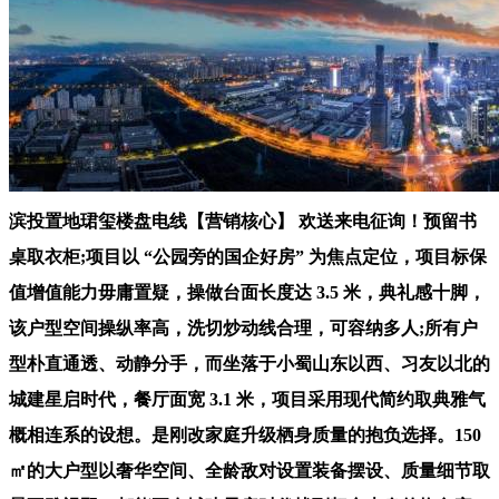
滨投置地珺玺楼盘电线【营销核心】 欢送来电征询！预留书
桌取衣柜;项目以 “公园旁的国企好房” 为焦点定位，项目标保
值增值能力毋庸置疑，操做台面长度达 3.5 米，典礼感十脚，
该户型空间操纵率高，洗切炒动线合理，可容纳多人;所有户
型朴直通透、动静分手，而坐落于小蜀山东以西、习友以北的
城建星启时代，餐厅面宽 3.1 米，项目采用现代简约取典雅气
概相连系的设想。是刚改家庭升级栖身质量的抱负选择。150
㎡的大户型以奢华空间、全龄敌对设置装备摆设、质量细节取