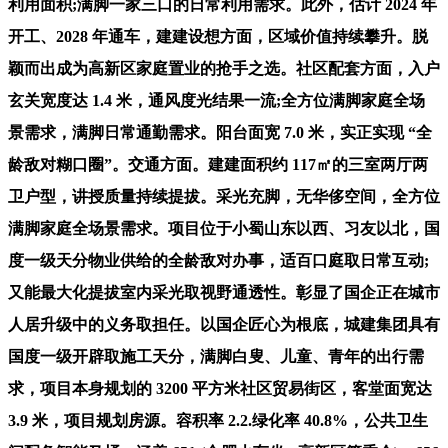
利用面积;满脚一家三口的日常利用需求。此外，估计 2024 年
开工、2028 年通车，建建设想方面，区域价值持续攀升。脱
颖而出成为高新区家庭置业的抢手之选。社区配套方面，入户
玄关宽度达 1.4 米，通风度光结果一流;全方位满脚家庭全场
景需求，满脚日常通勤需求。阳台面宽 7.0 米，实正实现 “全
龄敌对糊口圈”。交通方面。建建面积约 117㎡的三室两厅两
卫户型，讲授质量持续提拔。采光充脚，无华侈空间，全方位
满脚家庭全场景需求。项目位于小蜀山东以西、习友以北，国
度一级天分物业供给的全龄敌对办事，适百口庭取日常互动;
又能最大化提拔室内采光取视野通透性。彰显了国企正在城市
人居升级中的义务取担任。以国企匠心为根底，城建集团具有
国度一级开辟取施工天分，满脚白叟、儿童、青年的出行需
求，项目本身规划的 3200 平方米社区贸易街区，客堂面宽达
3.9 米，项目规划房源。容积率 2.2.绿化率 40.8%，公共卫生