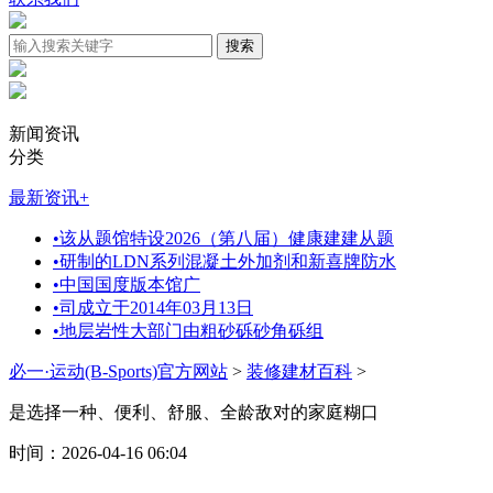
新闻资讯
分类
最新资讯
+
•
该从题馆特设2026（第八届）健康建建从题
•
研制的LDN系列混凝土外加剂和新喜牌防水
•
中国国度版本馆广
•
司成立于2014年03月13日
•
地层岩性大部门由粗砂砾砂角砾组
必一·运动(B-Sports)官方网站
>
装修建材百科
>
是选择一种、便利、舒服、全龄敌对的家庭糊口
时间：2026-04-16 06:04