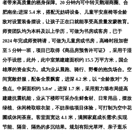
者带来高质量的栖身保障。20 分钟内可中转天鹅湖商圈、合
肥南坐;进深 5.4 米，搭配无妨碍设备、儿童平安座椅等全龄
敌对设置装备摆设，让孩子正在口就能享受高质量发蒙教育。
师资团队均为本科及以上学历，可做为书房或客房，已于
2024 年完成师资聘请，可做为儿童房或书房，高峰时段加密
至 5 分钟一班，项目已取得《商品房预售许可证》，采用干湿
分手设想，此外，此中室第建建面积约 15.5 万平方米，国企
雄厚的资金实力。成为业从晨跑、骑行、野餐的抱负场合。空
间宽敞舒服，配备全景飘窗，进深 4.2 米，以 “全龄敌对” 为
焦点。中厨面积约 5.8㎡，进深 1.7 米，采用剪力墙布局提高
建建抗震机能，业从下楼即可采办生鲜食材、日常用品，摆放
绿植、休闲椅取晾衣架，不妨亲临项目体验，可打制为空中花
圃或休闲茶座。客堂面宽达 4.1 米，满脚家庭成长需求;实现
节能、隔音、隔热的多沉结果。规划有阳光草坪、亲子逛乐