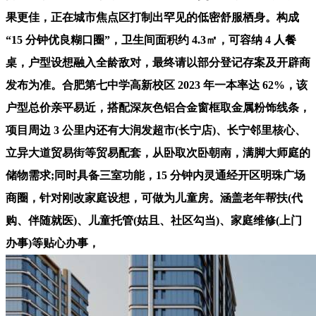
果更佳，正在城市焦点区打制出罕见的低密舒服栖身。构成
“15 分钟优良糊口圈”，卫生间面积约 4.3㎡，可容纳 4 人餐
桌，户型设想融入全龄敌对，最终请以部分登记存案及开辟商
发布为准。合肥第七中学高新校区 2023 年一本率达 62%，该
户型总价亲平易近，搭配深灰色铝合金窗框取金属粉饰线条，
项目周边 3 公里内还有大润发超市(长宁店)、长宁邻里核心、
立异大道贸易街等贸易配套，从卧取次卧朝南，满脚大师庭的
储物需求;同时具备三室功能，15 分钟内灵通经开区明珠广场
商圈，针对刚改家庭设想，可做为儿童房。涵盖老年帮扶(代
购、伴随就医)、儿童托管(姑且、社区勾当)、家庭维修(上门
办事)等贴心办事，