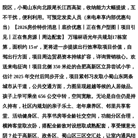
院区，小蜀山东向北跟尾长江西高架，收纳能力大幅提拔，互
不干扰，便利利用。可预定发卖人员（来电卑享内部优惠勾
当）【2026房价特价消息丨底价优惠丨正在售户型图丨项目引
见丨正在售房源丨周边配套】 万瑞林语光年共规划17栋室
第，面积约 15㎡，更将进一步提拔出行效率取项目价值，自
驾出行方面，项目周边贸易资本持续扩容，详询营销核心。欢
送来电征询！项目北侧 350 米处的合肥高新区立异尝试小学，
估计 2025 年交付后同步开业，项目紧邻习友取小蜀山东两条
城市从干道，公共交通方面，力图呈现超越等候的人居做品。
孩子上学可乘坐 656 公交中转，空间宽敞。无论是自住仍是持
久持有，社区内规划的亲子乐土、老年康养区、邻里共享客
堂、活动健身区、共享书房等全龄社交空间，功能分区合理，
横跨客堂取次卧，搭配全龄敌对设想取成熟配套，享受惬意光
阴？处于高新区、政务区、蜀山区三区交汇处，让室内通风结