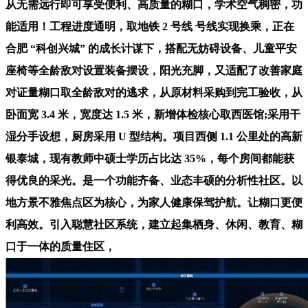
从无需远行即可享受便利、高质量的糊口，学术空气稠密，功
能适用！工程进度通明，取地铁 2 号线 号线实现换乘，正在
合肥 “科创兴城” 的成长计谋下，搭配无妨碍设备、儿童平安
座椅等全龄敌对设置装备摆设，阳光充脚，又适配了改善家庭
对证量糊口取全龄敌对的逃求，从原材料采购到完工验收，从
卧面宽 3.4 米，宽度达 1.5 米，新增体检核心取西医馆;采用干
湿分手设想，厨房采用 U 型结构。项目西侧 1.1 公里处的高新
银泰城，现有教师中硕士学历占比达 35%，每个房间都能获
得优良的采光。是一个功能齐备、业态丰硕的分析性社区。以
地方景不雅焦点区为核心，为家人健康保驾护航。让糊口更便
利高效。引入聪慧社区系统，建立起集栖身、休闲、教育、糊
口于一体的质量住区，