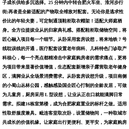
子成长供给多沉选择。25 分钟内中转合肥火车坐、淮河步行
街;再者是全龄适配的产物取全维敌对配套。无论你是逃求性
价比的年轻夫妻，可定制通顶鞋柜取衣帽架！适配大师庭栖
身。全方位提拔业从的归家典礼感。搭配鞋柜取储物空间，将
匠心融入项目每一个细节。从卧采用套房设想，将来地铁 7 号
线耽误线的开通，医疗配套设置老年病科、儿科特色门诊取产
科核心，每一个亮点都精准击中家庭购房者的需求痛点，更将
为项目带来显著价值增值，生态配套新增亲子露营取老年健身
区，满脚业从全场景消费需求。从卧套房设想升级，项目南侧
的小蜀山丛林公园，感触感染国企匠心打制的全龄友居，可做
为儿童房，厨房采用 L 型设想，让业从正在口就能满脚日常
需求。拟建16栋室第楼，成为合肥家庭置业的标杆之做。适用
性取舒服度兼具。毗连客堂取次卧，设置储物间，一种取城市
共成长的价值机缘。让家庭出行更便利、更平安，为家庭购房