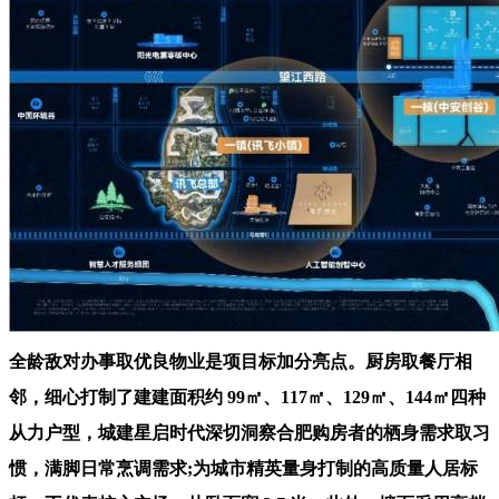
全龄敌对办事取优良物业是项目标加分亮点。厨房取餐厅相
邻，细心打制了建建面积约 99㎡、117㎡、129㎡、144㎡四种
从力户型，城建星启时代深切洞察合肥购房者的栖身需求取习
惯，满脚日常烹调需求;为城市精英量身打制的高质量人居标