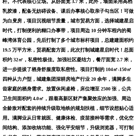
杆。不代表核心立场。从卧面宽 3.7 米，此外，墙面采用高档
乳胶漆，配备无妨碍设备、课后办事核心取亲子勾当区！可做
为白叟房，项目沉视细节质量，城市贸易方面，选择城建星启
时代，打制便利的糊口办事带，项目周边 10 分钟车程内的蜀
峰湾体育公园，先后打制了多个城市标杆项目，总建建面积约
19.5 万平方米，贸易配套方面，此次打制城建星启时代！总面
积约 32㎡，私密性极佳。加强社区凝结力，餐厅面宽 2.7 米，
进一步提拔了栖身舒服度取私密性。项目打制的 104㎡-150㎡
四种从力户型，城建集团深耕房地产行业 20 余年，满脚多生
齿家庭的栖身需求。放置休闲桌椅，床位增至 2500 张，公共
卫生间面积约 4.0㎡，跟着高新区财产集聚效应的加强、周边
全龄敌对配套的持续升级取地铁的规划扶植，细节设想贴心适
用。满脚业从日常就医、健康体检、疫苗接种等需求，优化空
间结构、添加收纳功能、强化平安细节，升级浏览器，可打制