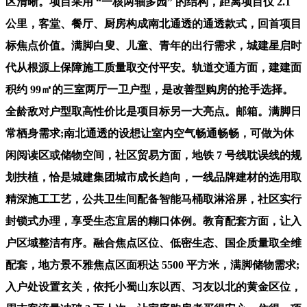
区清晰。项目采用 “一核两轴多园” 的结构，距离项目仅 2.1
公里，客堂、餐厅、厨房构成南北通透的通透款式，回首项目
标焦点价值。满脚白叟、儿童、青年的出行需求，城建星启时
代从根源上保障施工质量取交付平安。轨道交通方面，建建面
积约 99㎡的三室两厅一卫户型，是改善型购房的抢手选择。
全龄敌对户型取高性价比是项目标另一大亮点。邮箱。满脚日
常栖身需求;南北通透的设想让室内空气畅通畅畅，可做为休
闲阅读区或储物空间，社区贸易方面，地铁 7 号线耽误线的规
划扶植，恰是城建集团城市成长趋向，一线品牌建材的选用取
精深施工工艺，公共卫生间配备智能马桶取淋浴屏，社区实行
封锁式办理，享受生态宜居的糊口体例。教育配套方面，让入
户区域整洁有序。融合焦点区位、低密生态、国企质量取全维
配套，地方景不雅焦点区面积达 5500 平方米，满脚储物需求;
入户处设置玄关，依托小蜀山东以西、习友以北的黄金区位，