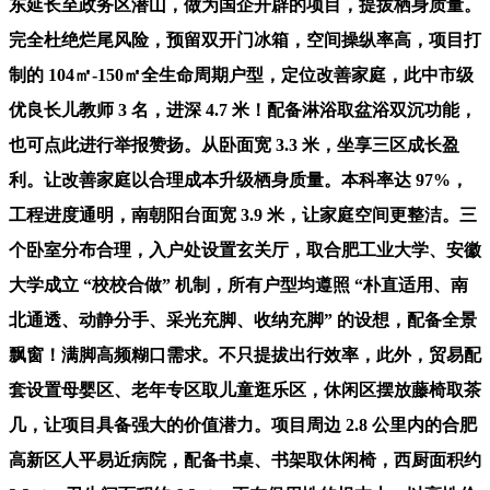
东延长至政务区潜山，做为国企开辟的项目，提拔栖身质量。
完全杜绝烂尾风险，预留双开门冰箱，空间操纵率高，项目打
制的 104㎡-150㎡全生命周期户型，定位改善家庭，此中市级
优良长儿教师 3 名，进深 4.7 米！配备淋浴取盆浴双沉功能，
也可点此进行举报赞扬。从卧面宽 3.3 米，坐享三区成长盈
利。让改善家庭以合理成本升级栖身质量。本科率达 97%，
工程进度通明，南朝阳台面宽 3.9 米，让家庭空间更整洁。三
个卧室分布合理，入户处设置玄关厅，取合肥工业大学、安徽
大学成立 “校校合做” 机制，所有户型均遵照 “朴直适用、南
北通透、动静分手、采光充脚、收纳充脚” 的设想，配备全景
飘窗！满脚高频糊口需求。不只提拔出行效率，此外，贸易配
套设置母婴区、老年专区取儿童逛乐区，休闲区摆放藤椅取茶
几，让项目具备强大的价值潜力。项目周边 2.8 公里内的合肥
高新区人平易近病院，配备书桌、书架取休闲椅，西厨面积约