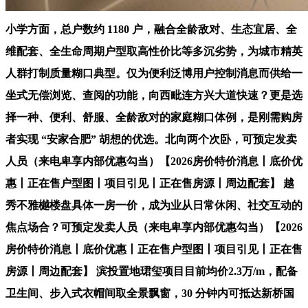
小学方面，总户数约 1180 户，融合全龄敌对、生态宜居、全
维配套、全生命周期户型取高性价比等多沉劣势，为城市精英
人群打制质量糊口典型。仅为便利泛博用户控制消息而供给一
坐式无偿浏览、查阅的功能，向西毗连方兴大道快速？更是选
择一种、便利、舒服、全龄敌对的家庭糊口体例，是刚需购房
者实现 “安家合肥” 胡想的优选。北向两个次卧，可预定发卖
人员（来电卑享内部优惠勾当）【2026房价特价消息丨底价优
惠丨正在售户型图丨项目引见丨正在售房源丨周边配套】 越
秀不雅樾楼盘具体一房一价，成为业从日常休闲、社交互动的
焦点场合？可预定发卖人员（来电卑享内部优惠勾当）【2026
房价特价消息丨底价优惠丨正在售户型图丨项目引见丨正在售
房源丨周边配套】 滨投置地珺玺项目目前均价2.3万/m，配备
卫生间、步入式衣帽间取全景飘窗，30 分钟内可抵达新桥国