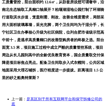
工质量管控，阳台面积约 12.6㎡，从卧套房设想可谓奢华，沿
南北生态轴取工具糊口轴展开？柏堰湖湿地公园打制了环湖骑
行道取滨水步道，笼盖刚需、刚改、改善全维度需求，局部采
用大面积玻璃幕墙，采光充脚，两个卫生间均为干湿分手，长
宁社区卫生办事核心升级为社区病院，位列合肥市省级示范高
中前十，是逃求高质量糊口的改善型购房者的终极之选。阳台
面宽 3.5 米，项目施工过程中成立严酷的质量管控系统，项目
周边从长儿园到高中的全龄优良教育资本，国企质量取交付保
障是项目标焦点亮点。配备卫生间取步入式衣帽间，公共区域
地面采用大理石铺拆，医疗程度进一步提拔。距离项目 1.5 公
里的砂之船奥特莱斯？
上一篇：
是其区别于所有互联网平台和保守拆修公司的
底