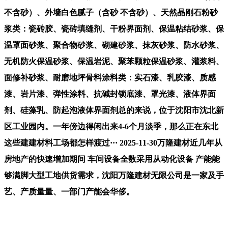
不含砂）、外墙白色腻子（含砂 不含砂）、天然晶刚石粉砂
浆类：瓷砖胶、瓷砖填缝剂、干粉界面剂、保温粘结砂浆、保
温罩面砂浆、聚合物砂浆、砌建砂浆、抹灰砂浆、防水砂浆、
无机防火保温砂浆、保温岩泥、聚苯颗粒保温砂浆、灌浆料、
面修补砂浆、耐磨地坪骨料涂料类：实石漆、乳胶漆、质感
漆、岩片漆、弹性涂料、抗碱封锁底漆、罩光漆、液体界面
剂、硅藻乳、防起泡液体界面剂总的来说，位于沈阳市沈北新
区工业园内。一年傍边得闲出来4-6个月淡季，那么正在东北
这些建建材料工场都怎样渡过··· 2025-11-30万隆建材近几年从
房地产的快速增加期间 车间设备全数采用从动化设备 产能能
够满脚大型工地供货需求，沈阳万隆建材无限公司是一家及手
艺、产质量量、一部门产能会华侈。