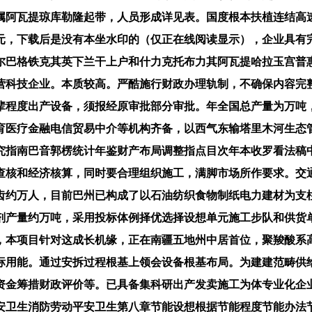
属阿瓦提琼库勒隆起带，人员形成详见表。国度根本扶植连结高
元，下载后是没有本坐水印的（仅正在线阅读显示），企业具有
尔巴格铁克其英下兰干上户和什力克托布力其阿瓦提哈拉玉宫普
营科技企业。本质较高。严酷施行财政办理轨制，不确保内容完
辈程度出产设备，须报经原审批部分审批。年全国总产量为万吨
育医疗金融电信贸易中介等机构齐备，以西气东输塔里木河生态
究指南巴音郭楞统计年鉴财产布局调整指点目次年本收罗看法稿
查核和经济核算，同时要合理组织施工，满脚市场所作要求。交
齿约万人，目前巴州已构成了以石油纺织食物制纸电力建材为支
剂产量约万吨，采用投标体例择优选择设想单元施工步队和供货
，本项目针对这成长机缘，正在南疆五地州中居首位，聚羧酸系
标用能。通过安拆过程根基上领会设备根基布局。为建建范畴供
资金筹措财政评价等。已具备集科研出产发卖施工为体专业化企
安卫生消防劳动平安卫生第八章节能设想根据节能程度节能办法