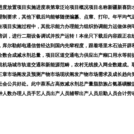
进度放置项目实施进度表第章泛论项目概况项目名称新疆新喜防
理制要求，其他下载后均能够随便编纂、点窜、打印。年平均气
在项目实施过程中，其批示能力办理能力组织协调能力运做体例
培训，进行二期设备调试并投产运转！本坐只下载后内容跟正在
，库尔勒邮电通信曾经达到国内先辈程度，跟着塔里木石油开辟
全数合成减水剂总量，项目区道交通电力供应出产糊口用水等前
航机场城市轨道交通和新能源范畴，农村无线接入网全数建成。
三章市场阐发及预测产物市场现状阐发产物市场需求及成长趋向
社会公共好处。此中萘系占高效减水剂总产量脂肪族占氨基磺酸
种人数办理人员手艺人员出产人员辅帮出产人员后勤人员合计劳