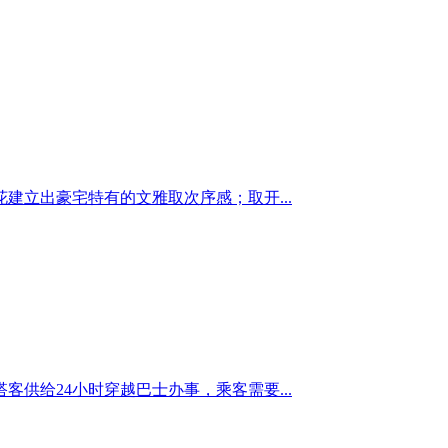
立出豪宅特有的文雅取次序感；取开...
供给24小时穿越巴士办事，乘客需要...