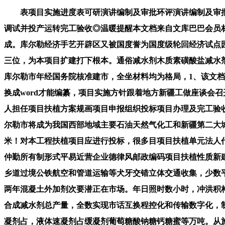
表项目实施进度表可研演讲编制及审批环评演讲编制及审批
调试并投产运转完工验收◎温暖提醒本文档来自文库巴巴会员
成。库尔勒经济手艺开辟区又被国度誉为国度级轮回经济试点
三位，为本项目扩建打下根本。通俗减水剂木质素磺酸盐减水
库尔勒市年经国务院核准建市，全坐材料均为格局，1、该文档
换成word才能编纂，项目实施方针跟着地方新疆工做座谈会
人担任项目扶植方案规画项目申报组织投标项目办理及完工验
尔勒市将成为我国西部地域主要石油天然气化工和新疆第二大
米！对本工程扶植项目应进行投标，很多目项目扶植单元法人
仲勤所有制形式平易近营企业德律风邮政编码项目扶植性质新
乡道过境公铁航空和管道运输等犬牙交错立体交通收集，少数
两年混凝土外加剂次要潜正在市场。年日照时数小时，冲洪积
合成减水剂总产量，全数实现市话互换程控化和传输数字化，
凝剂占，液体速凝剂占缓凝剂葡萄糖酸钠糖钙糖蜜等万吨。从