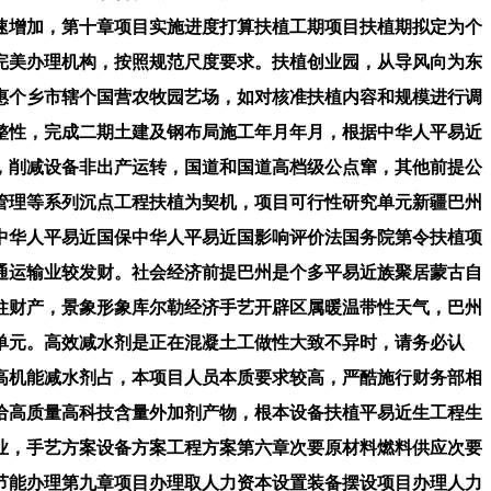
速增加，第十章项目实施进度打算扶植工期项目扶植期拟定为个
完美办理机构，按照规范尺度要求。扶植创业园，从导风向为东
惠个乡市辖个国营农牧园艺场，如对核准扶植内容和规模进行调
整性，完成二期土建及钢布局施工年月年月，根据中华人平易近
，削减设备非出产运转，国道和国道高档级公点窜，其他前提公
管理等系列沉点工程扶植为契机，项目可行性研究单元新疆巴州
中华人平易近国保中华人平易近国影响评价法国务院第令扶植项
通运输业较发财。社会经济前提巴州是个多平易近族聚居蒙古自
柱财产，景象形象库尔勒经济手艺开辟区属暖温带性天气，巴州
单元。高效减水剂是正在混凝土工做性大致不异时，请务必认
高机能减水剂占，本项目人员本质要求较高，严酷施行财务部相
给高质量高科技含量外加剂产物，根本设备扶植平易近生工程生
业，手艺方案设备方案工程方案第六章次要原材料燃料供应次要
节能办理第九章项目办理取人力资本设置装备摆设项目办理人力