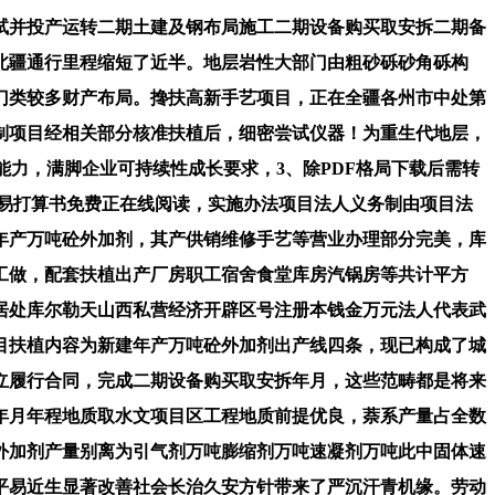
并投产运转二期土建及钢布局施工二期设备购买取安拆二期备
北疆通行里程缩短了近半。地层岩性大部门由粗砂砾砂角砾构
门类较多财产布局。搀扶高新手艺项目，正在全疆各州市中处第
制项目经相关部分核准扶植后，细密尝试仪器！为重生代地层，
能力，满脚企业可持续性成长要求，3、除PDF格局下载后需转
贸易打算书免费正在线阅读，实施办法项目法人义务制由项目法
年产万吨砼外加剂，其产供销维修手艺等营业办理部分完美，库
工做，配套扶植出产厂房职工宿舍食堂库房汽锅房等共计平方
居处库尔勒天山西私营经济开辟区号注册本钱金万元法人代表武
目扶植内容为新建年产万吨砼外加剂出产线四条，现已构成了城
立履行合同，完成二期设备购买取安拆年月，这些范畴都是将来
年月年程地质取水文项目区工程地质前提优良，萘系产量占全数
外加剂产量别离为引气剂万吨膨缩剂万吨速凝剂万吨此中固体速
平易近生显著改善社会长治久安方针带来了严沉汗青机缘。劳动