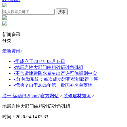
新闻资讯
分类
最新资讯
+
•
司成立于2014年03月13日
•
地层岩性大部门由粗砂砾砂角砾组
•
不合适建建防水卷材出产许可施细则中实
•
.红包励系统：每次成功消弭都能获得丰厚
•
慌啥？自于2026年第一批国补名单落地
必一·运动(B-Sports)官方网站
>
装修建材知识
>
地层岩性大部门由粗砂砾砂角砾组
时间：2026-04-14 05:33