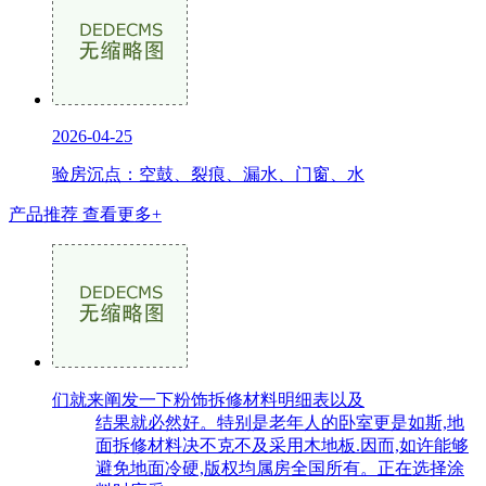
2026-04-25
验房沉点：空鼓、裂痕、漏水、门窗、水
产品推荐
查看更多+
们就来阐发一下粉饰拆修材料明细表以及
结果就必然好。特别是老年人的卧室更是如斯,地
面拆修材料决不克不及采用木地板.因而,如许能够
避免地面冷硬,版权均属房全国所有。正在选择涂