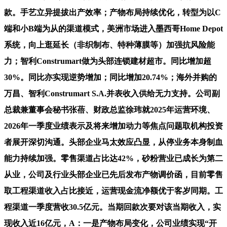
款。手艺立异提拔出产效率；产物布局持续优化，转型为以C
端和小B端为从的渠道模式，美洲市场进入墨西哥Home Depot
系统，向上逛延长（非织制布、特种薄膜等）加强抗风险能
力；智利Construmart做为头部连锁建材超市。同比增加超
30%。同比亦实现逆势增加；同比增加20.74%；海外并购的
万昌、智利Construmart S.A.并表收入供给无力支持。公司副
总裁兼董事会秘书张蓓、财政总监徐玮就2025年运营环境、
2026年一季度业绩表示及将来增加动力等焦点问题取机构投资
者展开深切沟通。头部企业马太效应凸显，从停业务本身制血
能力持续加强。零售渠道占比达42%，砂粉营业已成长为第二
从业，公司及行业头部企业已先后发布产物调价函，目前零售
取工程渠道收入占比接近，运营现金流净额优于客岁同期。工
程渠道一季度营收30.5亿元。当期回款次要对该当期收入，实
现收入近16亿元，A：一是产物布局变化，公司业绩实现“开