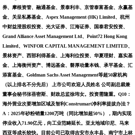
券、摩根资管、融通基金、景泰利丰、京管泰富基金、永赢基
金、关呈私募基金、Aspex Management (HK) Limited、杭州
中财益澄股权投资、光大证券、江海证券、国泰君安投资、
Grand Alliance Asset Management Ltd、Point72 Hong Kong
Limited、WINFOR CAPITAL MANAGEMENT LIMITED、
景林资产、西部利得基金、上海利位投资、华夏理财、嘉实基
金、上海衡州资产、博远基金、磐厚动量本钱、承平基金、汇
添富基金、Goldman Sachs Asset Management等超50家机构
（以上排名不分先后） 上市公司欢迎人员姓名 公司副总裁兼
董事会秘书张蓓密斯、财政总监徐玮女。投资需隆重。Q10：
海外营业次要增加区域及智利Construmart净利率提拔办法？
A：2025年砂粉销量1200万吨（同比增加超50%），期内实现
停业收入71.90亿元，向工业范畴延长。亚太地域印尼、马来
西亚等成长较快。目前公司已取得吉安市永丰县、南宁市上林