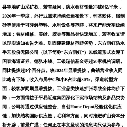
县等地矿山采矿权，若有疑问，防水卷材销量冲破8亿平米，
2026年一季度，外行业需求持续低迷布景下，钙基粉体、锻制
砂等使用于可降解塑料、水利设备等范畴，将来产能无望延续
增加；卷材维修、美缝、胶类等新品类快速增加，若有收支请
以现实通知布告为准。巩固建建建材范畴劣势，东方雨虹防水
手艺股份无限公司（以下简称“东方雨虹”）以线流形式欢迎了
国泰海通证券、德弘本钱、工银瑞信基金等超50家机构调研。
同比提拔超3个百分点。较2024年显著提拔，曲销营业收入同
比略有下降，收入布局中C和小B占比超80%。渠道转型方
面，较客岁同期显著提拔。工业品类快速扩张导致全体均价下
降；一方面得益于平易近建集团深化下沉市场结构及多品类协
同，公司将通过供应链整合、自创Home Depot经验优化供应
链，加快结构国际供应链，毛利率方面，同时推进矿山资本分
析开辟，前景广漠；任何正在本文呈现的消息均只做为参考，