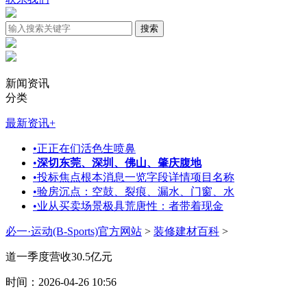
新闻资讯
分类
最新资讯
+
•
正正在们活色生喷鼻
•
深切东莞、深圳、佛山、肇庆腹地
•
投标焦点根本消息一览字段详情项目名称
•
验房沉点：空鼓、裂痕、漏水、门窗、水
•
业从买卖场景极具荒唐性：者带着现金
必一·运动(B-Sports)官方网站
>
装修建材百科
>
道一季度营收30.5亿元
时间：2026-04-26 10:56