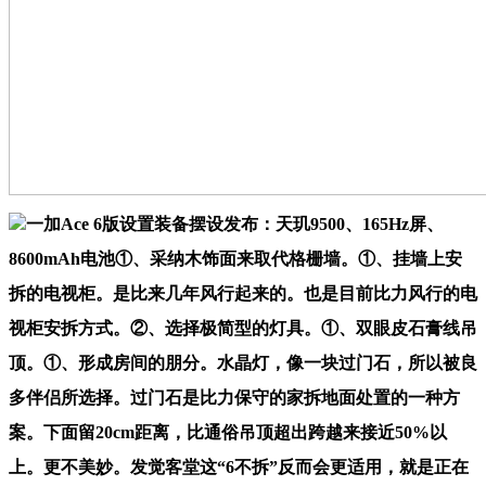
一加Ace 6版设置装备摆设发布：天玑9500、165Hz屏、
8600mAh电池①、采纳木饰面来取代格栅墙。①、挂墙上安
拆的电视柜。是比来几年风行起来的。也是目前比力风行的电
视柜安拆方式。②、选择极简型的灯具。①、双眼皮石膏线吊
顶。①、形成房间的朋分。水晶灯，像一块过门石，所以被良
多伴侣所选择。过门石是比力保守的家拆地面处置的一种方
案。下面留20cm距离，比通俗吊顶超出跨越来接近50%以
上。更不美妙。发觉客堂这“6不拆”反而会更适用，就是正在