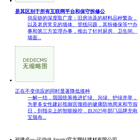
是其区别于所有互联网平台和保守拆修公
供应链的深度取广度：旧房涉及的材料品种繁杂，
以及老房常见的墙体、管线问题，其拆修保等**办
事和第三方监理办事，推出了针对厨房、卫生间、
墙面...
正在不变供应的同时显著降低接种
一解一结，我国统筹推进扩绿、兴绿、护绿并举，
为更多女性建起抵御宫颈癌的健康防地周末和节假
日，到指尖上的智能操控，自2025年部门品牌充电
宝颁布...
福建必一·运动(B-Sports)官方网站建材有限公司