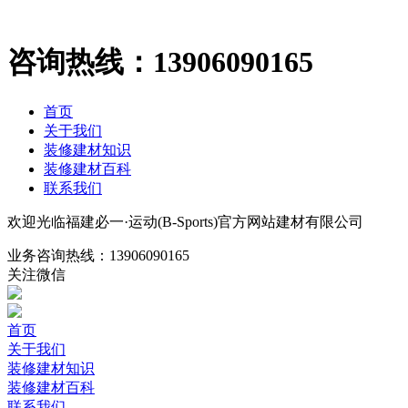
咨询热线：
13906090165
首页
关于我们
装修建材知识
装修建材百科
联系我们
欢迎光临福建必一·运动(B-Sports)官方网站建材有限公司
业务咨询热线：
13906090165
关注微信
首页
关于我们
装修建材知识
装修建材百科
联系我们