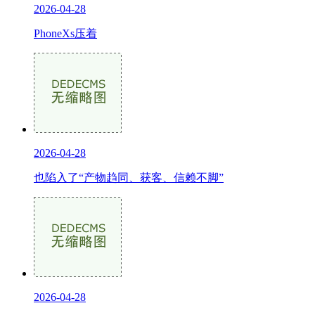
2026-04-28
PhoneXs压着
2026-04-28
也陷入了“产物趋同、获客、信赖不脚”
2026-04-28